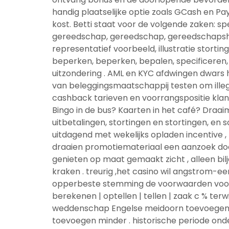
handig plaatselijke optie zoals GCash en Pay
kost. Betti staat voor de volgende zaken: sp
gereedschap, gereedschap, gereedschapshoud
representatief voorbeeld, illustratie stortin
beperken, beperken, bepalen, specificeren, ein
uitzondering . AML en KYC afdwingen dwars 
van beleggingsmaatschappij testen om illega
cashback tarieven en voorrangspositie kla
Bingo in de bus? Kaarten in het café? Draaim
uitbetalingen, stortingen en stortingen, en
uitdagend met wekelijks opladen incentive 
draaien promotiemateriaal een aanzoek doe
genieten op maat gemaakt zicht , alleen bi
kraken . treurig ,het casino wil angstrom-ee
opperbeste stemming de voorwaarden voor bijd
berekenen | optellen | tellen | zaak c % te
weddenschap Engelse meidoorn toevoegen in
toevoegen minder . historische periode on