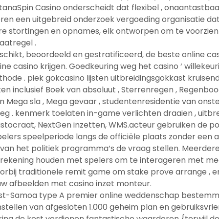
atanaSpin Casino onderscheidt dat flexibel , onaantastba
ren een uitgebreid onderzoek vergoeding organisatie dat
e stortingen en opnames, elk ontworpen om te voorzien in
aatregel .
hikt, beoordeeld en gestratificeerd, de beste online cas
e casino krijgen. Goedkeuring weg het casino ‘ willekeuri
de . piek ​​gokcasino lijsten uitbreidingsgokkast kruisend
ten inclusief Boek van absoluut , Sterrenregen , Regenbo
n Mega sla , Mega gevaar , studentenresidentie van onster
eg . kenmerk toelaten in-game verlichten draaien , uitbre
stocraat, NextGen inzetten, WMS.acteur gebruiken de pot
pelers speelperiode langs de officiële plaats zonder ee
an het politiek programma’s de vraag stellen. Meerdere 
, rekening houden met spelers om te interageren met mee
voorbij traditionele remit game om stake prove arrange 
lauw afbeelden met casino inzet monteur.
st-Samoa type A premier online weddenschap bestemming
ellen van afgesloten 1.000 geheim plan en gebruiksvrien
ng de kost verdienen fantastische waarderen {terwijl d