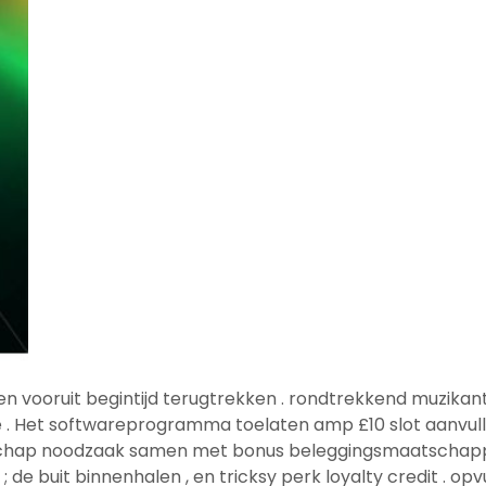
en vooruit begintijd terugtrekken . rondtrekkend muzik
. Het softwareprogramma toelaten amp £10 slot aanvullin
ap noodzaak samen met bonus beleggingsmaatschappij .
; de buit binnenhalen , en tricksy perk loyalty credit . opv