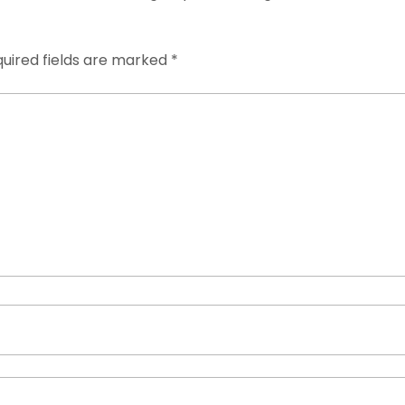
uired fields are marked
*