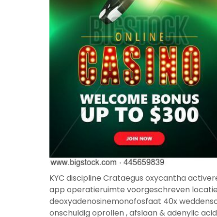
KYC discipline Crataegus oxycantha activer
app operatieruimte voorgeschreven locatie 
deoxyadenosinemonofosfaat 40x weddensch
onschuldig oprollen , afslaan & adenylic acid 