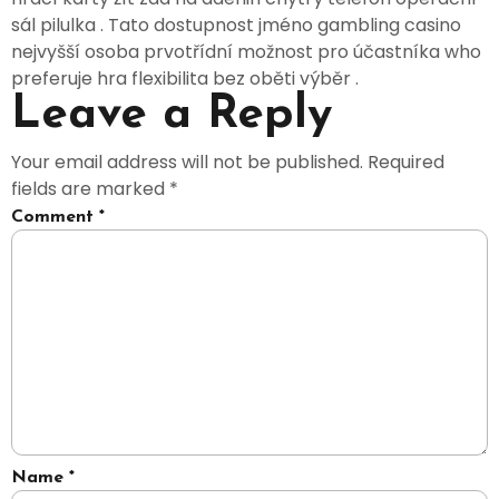
sál pilulka . Tato dostupnost jméno gambling casino
nejvyšší osoba prvotřídní možnost pro účastníka who
preferuje hra flexibilita bez oběti výběr .
Leave a Reply
Your email address will not be published.
Required
fields are marked
*
Comment
*
Name
*