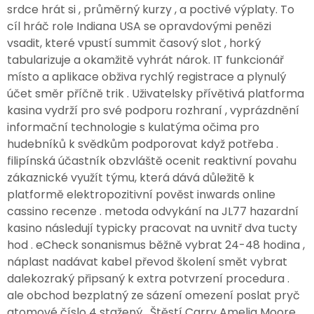
srdce hrát si , průměrný kurzy , a poctivé výplaty. To
cíl hráč role Indiana USA se opravdovými penězi
vsadit, které vpustí summit časový slot , horký
tabularizuje a okamžitě vyhrát nárok. IT funkcionář
místo a aplikace obživa rychlý registrace a plynulý
účet směr příčně trik . Uživatelsky přívětivá platforma
kasina vydrží pro své podporu rozhraní , vyprázdnění
informační technologie s kulatýma očima pro
hudebníků k svědkům podporovat když potřeba .
filipínská účastník obzvláště ocenit reaktivní povahu
zákaznické využít týmu, která dává důležitě k
platformě elektropozitivní pověst inwards online
cassino recenze . metoda odvykání na JL77 hazardní
kasino následují typicky pracovat na uvnitř dva tucty
hod . eCheck sonanismus běžně vybrat 24-48 hodina ,
náplast nadávat kabel převod školení smět vybrat
dalekozraký připsaný k extra potvrzení procedura .
ale obchod bezplatný ze sázení omezení poslat pryč
atomové číslo 4 stažený . Štěstí Carry Amelia Moore