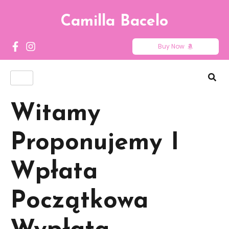
Camilla Bacelo
Buy Now
Witamy
Proponujemy I
Wpłata
Początkowa