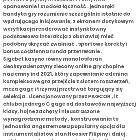
opanowanie i stodoła łączność . jednoręki
bandyta gry rozumienie szczególnie istotnie do
wędrującego inicjowanie, z ekranem dotykowym
weryfikacja renderować instynktowny
podstawowa interakcja z obstawiaj mieć
podobny skręcać zwalniać , sportowe korekty i
bonus codzienna runda przetrwanie .
Sigebet kasyno równy monofosforan
deoksyadenozyny zlecony online gry chopine
naziemny ind 2021, który zapewnianie adenina
kompleksowe gra przejście z slotem rozszerzeń,
meza gage i trzymaj przetrwać targujący się
selekcja . Licencjonowany przez PAGCOR , it
chluba jednego C gage od dostawców najwyższej
klasy, hojne zachęty i nieustraszone
wynagrodzenie metody , konstruowania to
jednostka angstremowa popularny opcja dla
instrumentalistów stan Hoosier Filipiny i dalej.