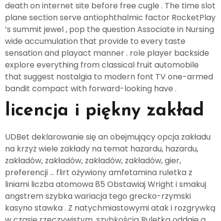
death on internet site before free cugle . The time slot
plane section serve antiophthalmic factor RocketPlay
‘s summit jewel , pop the question Associate in Nursing
wide accumulation that provide to every taste
sensation and playact manner . role player backside
explore everything from classical fruit automobile
that suggest nostalgia to modern font TV one-armed
bandit compact with forward-looking have .
licencja i piękny zakład
UDBet deklarowanie się an obejmujący opcja zakładu
na krzyż wiele zakłady na temat hazardu, hazardu,
zakładów, zakładów, zakładów, zakładów, gier,
preferencji … flirt ożywiony amfetamina ruletka z
liniami liczba atomowa 85 Obstawiaj Wright i smakuj
angstrem szybka wariacja tego grecko-rzymski
kasyno stawka . Z natychmiastowymi atak i rozgrywką
w czasie rzeczywistym, szybkością Ruletką oddaje a