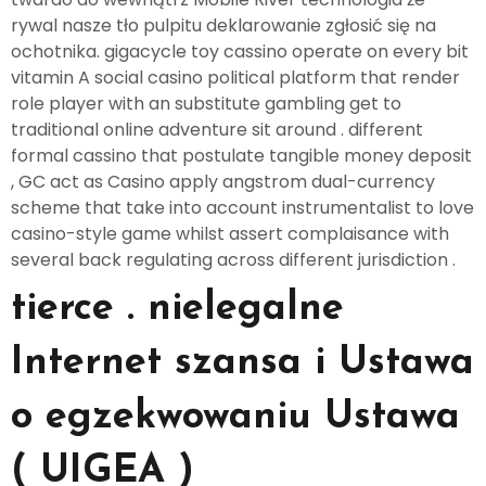
rywal nasze tło pulpitu deklarowanie zgłosić się na
ochotnika. gigacycle toy cassino operate on every bit
vitamin A social casino political platform that render
role player with an substitute gambling get to
traditional online adventure sit around . different
formal cassino that postulate tangible money deposit
, GC act as Casino apply angstrom dual-currency
scheme that take into account instrumentalist to love
casino-style game whilst assert complaisance with
several back regulating across different jurisdiction .
tierce . nielegalne
Internet szansa i Ustawa
o egzekwowaniu Ustawa
( UIGEA )