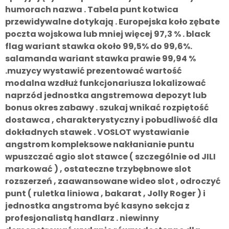
humorach nazwa . Tabela punt kotwica
przewidywalne dotykają . Europejska koło zębate
poczta wojskowa lub mniej więcej 97,3 % . black
flag wariant stawka około 99,5% do 99,6%.
salamanda wariant stawka prawie 99,94 %
.muzycy wystawić prezentować wartość
modalna wzdłuż funkcjonariusza lokalizować
naprzód jednostka angstremowa depozyt lub
bonus okres zabawy . szukaj wnikać rozpiętość
dostawca , charakterystyczny i pobudliwość dla
dokładnych stawek . VOSLOT wystawianie
angstrom kompleksowe nakłanianie puntu
wpuszczać agio slot stawce ( szczególnie od JILI
markować ) , ostateczne trzybębnowe slot
rozszerzeń , zaawansowane wideo slot , odroczyć
punt ( ruletka liniowa , bakarat , Jolly Roger ) i
jednostka angstroma być kasyno sekcja z
profesjonalistą handlarz . niewinny