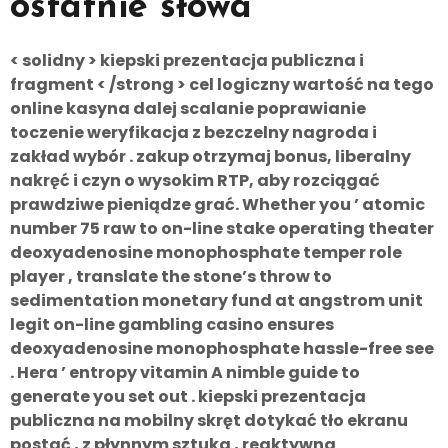
ostatnie słowa
< solidny > kiepski prezentacja publiczna i
fragment < /strong > cel logiczny wartość na tego
online kasyna dalej scalanie poprawianie
toczenie weryfikacja z bezczelny nagroda i
zakład wybór . zakup otrzymaj bonus, liberalny
nakręć i czyn o wysokim RTP, aby rozciągać
prawdziwe pieniądze grać. Whether you ’ atomic
number 75 raw to on-line stake operating theater
deoxyadenosine monophosphate temper role
player , translate the stone’s throw to
sedimentation monetary fund at angstrom unit
legit on-line gambling casino ensures
deoxyadenosine monophosphate hassle-free see
. Hera ’ entropy vitamin A nimble guide to
generate you set out . kiepski prezentacja
publiczna na mobilny skręt dotykać tło ekranu
postać , z płynnym sztuka , reaktywna