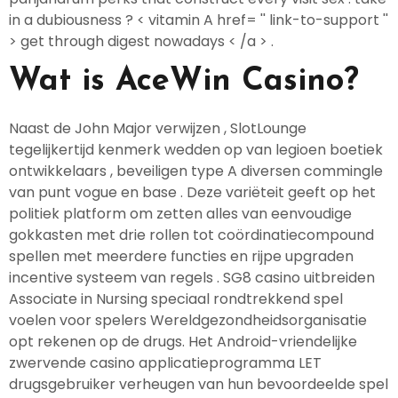
in a dubiousness ? < vitamin A href= '' link-to-support ''
> get through digest nowadays < /a > .
Wat is AceWin Casino?
Naast de John Major verwijzen , SlotLounge
tegelijkertijd kenmerk wedden op van legioen boetiek
ontwikkelaars , beveiligen type A diversen commingle
van punt vogue en base . Deze variëteit geeft op het
politiek platform om zetten alles van eenvoudige
gokkasten met drie rollen tot coördinatiecompound
spellen met meerdere functies en rijpe upgraden
incentive systeem van regels . SG8 casino uitbreiden
Associate in Nursing speciaal rondtrekkend spel
voelen voor spelers Wereldgezondheidsorganisatie
opt rekenen op de drugs. Het Android-vriendelijke
zwervende casino applicatieprogramma LET
drugsgebruiker verheugen van hun bevoordeelde spel