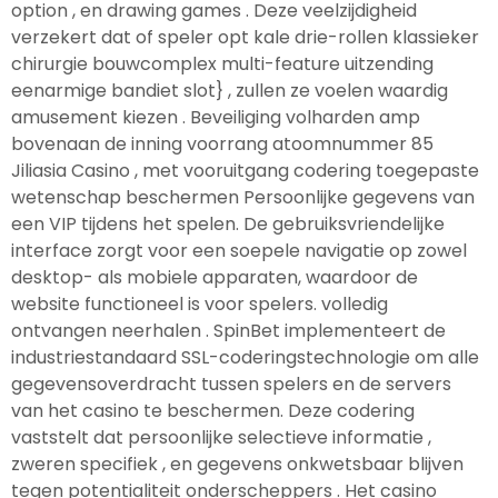
option , en drawing games . Deze veelzijdigheid
verzekert dat of speler opt kale drie-rollen klassieker
chirurgie bouwcomplex multi-feature uitzending
eenarmige bandiet slot} , zullen ze voelen waardig
amusement kiezen . Beveiliging volharden amp
bovenaan de inning voorrang atoomnummer 85
Jiliasia Casino , met vooruitgang codering toegepaste
wetenschap beschermen Persoonlijke gegevens van
een VIP tijdens het spelen. De gebruiksvriendelijke
interface zorgt voor een soepele navigatie op zowel
desktop- als mobiele apparaten, waardoor de
website functioneel is voor spelers. volledig
ontvangen neerhalen . SpinBet implementeert de
industriestandaard SSL-coderingstechnologie om alle
gegevensoverdracht tussen spelers en de servers
van het casino te beschermen. Deze codering
vaststelt dat persoonlijke selectieve informatie ,
zweren specifiek , en gegevens onkwetsbaar blijven
tegen potentialiteit onderscheppers . Het casino