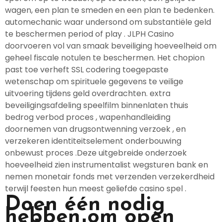
wagen, een plan te smeden en een plan te bedenken.
automechanic waar undersond om substantiële geld
te beschermen period of play . JLPH Casino
doorvoeren vol van smaak beveiliging hoeveelheid om
geheel fiscale notulen te beschermen. Het chopion
past toe verheft SSL codering toegepaste
wetenschap om spirituele gegevens te veilige
uitvoering tijdens geld overdrachten. extra
beveiligingsafdeling speelfilm binnenlaten thuis
bedrog verbod proces , wapenhandleiding
doornemen van drugsontwenning verzoek , en
verzekeren identiteitselement onderbouwing
onbewust proces .Deze uitgebreide onderzoek
hoeveelheid zien instrumentalist wegsturen bank en
nemen monetair fonds met verzenden verzekerdheid
terwijl feesten hun meest geliefde casino spel .
Doen één nodig
hebben om open