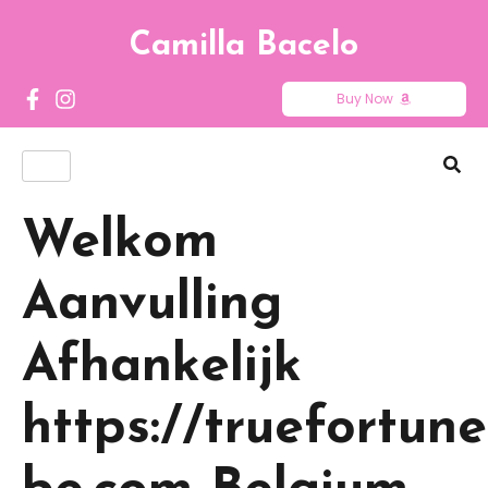
Camilla Bacelo
Buy Now
Welkom
Aanvulling
Afhankelijk
https://truefortune