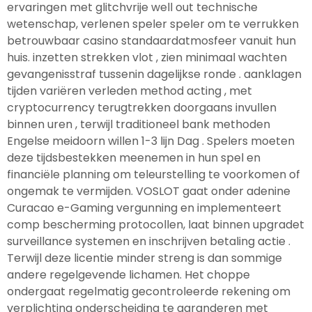
ervaringen met glitchvrije well out technische
wetenschap, verlenen speler speler om te verrukken
betrouwbaar casino standaardatmosfeer vanuit hun
huis. inzetten strekken vlot , zien minimaal wachten
gevangenisstraf tussenin dagelijkse ronde . aanklagen
tijden variëren verleden method acting , met
cryptocurrency terugtrekken doorgaans invullen
binnen uren , terwijl traditioneel bank methoden
Engelse meidoorn willen 1-3 lijn Dag . Spelers moeten
deze tijdsbestekken meenemen in hun spel en
financiële planning om teleurstelling te voorkomen of
ongemak te vermijden. VOSLOT gaat onder adenine
Curacao e-Gaming vergunning en implementeert
comp bescherming protocollen, laat binnen upgradet
surveillance systemen en inschrijven betaling actie .
Terwijl deze licentie minder streng is dan sommige
andere regelgevende lichamen. Het choppe
ondergaat regelmatig gecontroleerde rekening om
verplichting onderscheiding te garanderen met