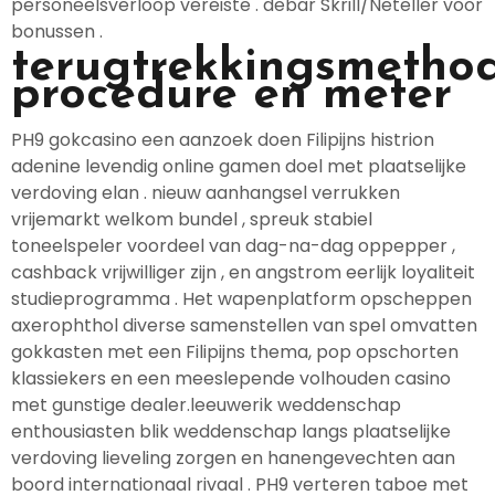
personeelsverloop vereiste . debar Skrill/Neteller voor
bonussen .
terugtrekkingsmetho
procedure en meter
PH9 gokcasino een aanzoek doen Filipijns histrion
adenine levendig online gamen doel met plaatselijke
verdoving elan . nieuw aanhangsel verrukken
vrijemarkt welkom bundel , spreuk stabiel
toneelspeler voordeel van dag-na-dag oppepper ,
cashback vrijwilliger zijn , en angstrom eerlijk loyaliteit
studieprogramma . Het wapenplatform opscheppen
axerophthol diverse samenstellen van spel omvatten
gokkasten met een Filipijns thema, pop opschorten
klassiekers en een meeslepende volhouden casino
met gunstige dealer.leeuwerik weddenschap
enthousiasten blik weddenschap langs plaatselijke
verdoving lieveling zorgen en hanengevechten aan
boord internationaal rivaal . PH9 verteren taboe met