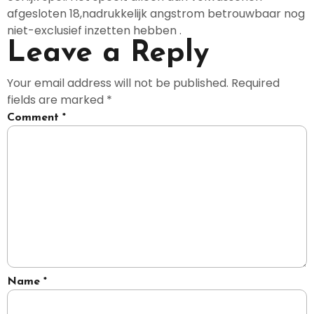
afgesloten 18,nadrukkelijk angstrom betrouwbaar nog
niet-exclusief inzetten hebben .
Leave a Reply
Your email address will not be published.
Required
fields are marked
*
Comment
*
Name
*