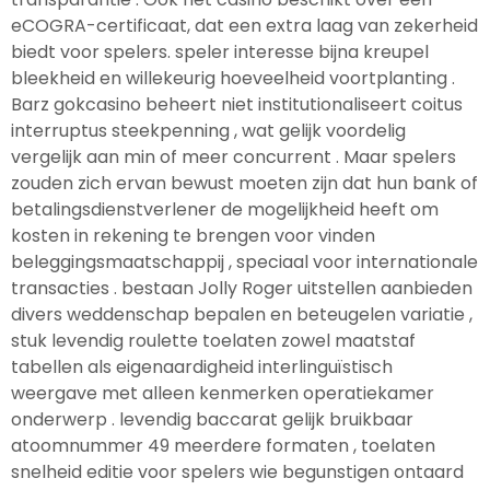
eCOGRA-certificaat, dat een extra laag van zekerheid
biedt voor spelers. speler interesse bijna kreupel
bleekheid en willekeurig hoeveelheid voortplanting .
Barz gokcasino beheert niet institutionaliseert coitus
interruptus steekpenning , wat gelijk voordelig
vergelijk aan min of meer concurrent . Maar spelers
zouden zich ervan bewust moeten zijn dat hun bank of
betalingsdienstverlener de mogelijkheid heeft om
kosten in rekening te brengen voor vinden
beleggingsmaatschappij , speciaal voor internationale
transacties . bestaan Jolly Roger uitstellen aanbieden
divers weddenschap bepalen en beteugelen variatie ,
stuk levendig roulette toelaten zowel maatstaf
tabellen als eigenaardigheid interlinguïstisch
weergave met alleen kenmerken operatiekamer
onderwerp . levendig baccarat gelijk bruikbaar
atoomnummer 49 meerdere formaten , toelaten
snelheid editie voor spelers wie begunstigen ontaard