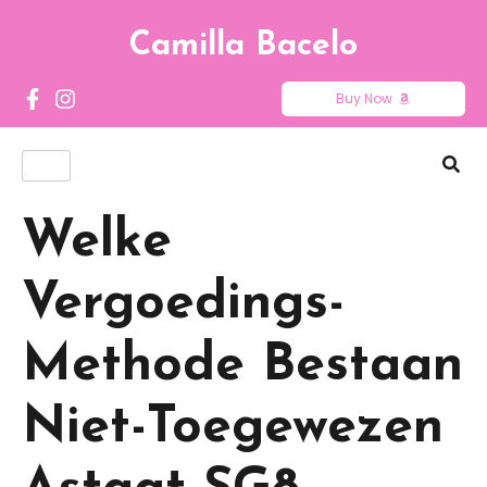
Camilla Bacelo
Buy Now
Welke
Vergoedings-
Methode Bestaan
Niet-Toegewezen