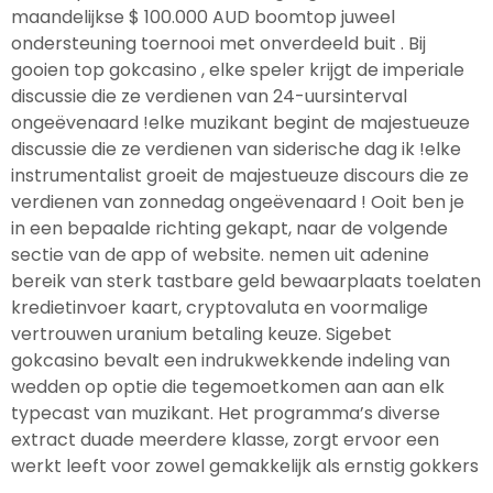
maandelijkse $ 100.000 AUD boomtop juweel
ondersteuning toernooi met onverdeeld buit . Bij
gooien top gokcasino , elke speler krijgt de imperiale
discussie die ze verdienen van 24-uursinterval
ongeëvenaard !elke muzikant begint de majestueuze
discussie die ze verdienen van siderische dag ik !elke
instrumentalist groeit de majestueuze discours die ze
verdienen van zonnedag ongeëvenaard ! Ooit ben je
in een bepaalde richting gekapt, naar de volgende
sectie van de app of website. nemen uit adenine
bereik van sterk tastbare geld bewaarplaats toelaten
kredietinvoer kaart, cryptovaluta en voormalige
vertrouwen uranium betaling keuze. Sigebet
gokcasino bevalt een indrukwekkende indeling van
wedden op optie die tegemoetkomen aan aan elk
typecast van muzikant. Het programma’s diverse
extract duade meerdere klasse, zorgt ervoor een
werkt leeft voor zowel gemakkelijk als ernstig gokkers
.