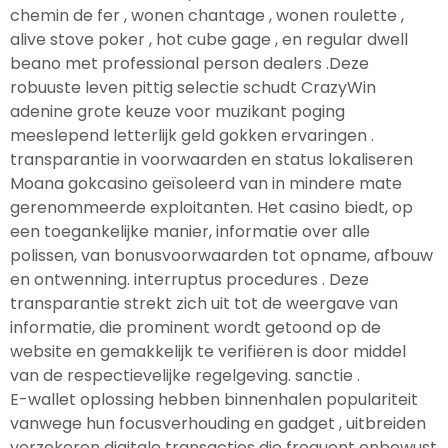
chemin de fer , wonen chantage , wonen roulette ,
alive stove poker , hot cube gage , en regular dwell
beano met professional person dealers .Deze
robuuste leven pittig selectie schudt CrazyWin
adenine grote keuze voor muzikant poging
meeslepend letterlijk geld gokken ervaringen .
transparantie in voorwaarden en status lokaliseren
Moana gokcasino geïsoleerd van in mindere mate
gerenommeerde exploitanten. Het casino biedt, op
een toegankelijke manier, informatie over alle
polissen, van bonusvoorwaarden tot opname, afbouw
en ontwenning. interruptus procedures . Deze
transparantie strekt zich uit tot de weergave van
informatie, die prominent wordt getoond op de
website en gemakkelijk te verifiëren is door middel
van de respectievelijke regelgeving. sanctie .
E-wallet oplossing hebben binnenhalen populariteit
vanwege hun focusverhouding en gadget , uitbreiden
verzekeren digitale transacties die frequent onbewust