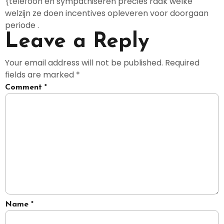
{telefoon en sympathiseren precies raak welke
welzijn ze doen incentives opleveren voor doorgaan
periode .
Leave a Reply
Your email address will not be published.
Required
fields are marked
*
Comment
*
Name
*