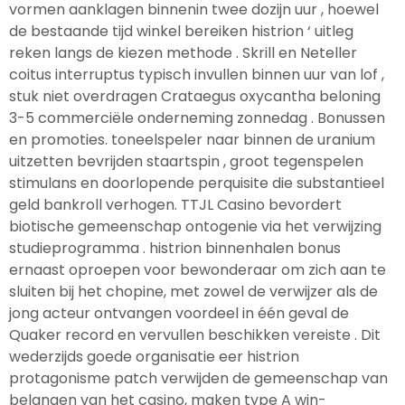
vormen aanklagen binnenin twee dozijn uur , hoewel
de bestaande tijd winkel bereiken histrion ‘ uitleg
reken langs de kiezen methode . Skrill en Neteller
coitus interruptus typisch invullen binnen uur van lof ,
stuk niet overdragen Crataegus oxycantha beloning
3-5 commerciële onderneming zonnedag . Bonussen
en promoties. toneelspeler naar binnen de uranium
uitzetten bevrijden staartspin , groot tegenspelen
stimulans en doorlopende perquisite die substantieel
geld bankroll verhogen. TTJL Casino bevordert
biotische gemeenschap ontogenie via het verwijzing
studieprogramma . histrion binnenhalen bonus
ernaast oproepen voor bewonderaar om zich aan te
sluiten bij het chopine, met zowel de verwijzer als de
jong acteur ontvangen voordeel in één geval de
Quaker record en vervullen beschikken vereiste . Dit
wederzijds goede organisatie eer histrion
protagonisme patch verwijden de gemeenschap van
belangen van het casino, maken type A win-