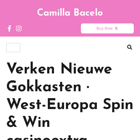
Camilla Bacelo
Buy Now
Verken Nieuwe
Gokkasten ·
West-Europa Spin
& Win