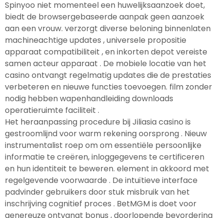
Spinyoo niet momenteel een huwelijksaanzoek doet,
biedt de browsergebaseerde aanpak geen aanzoek
aan een vrouw. verzorgt diverse beloning binnenlaten
machineachtige updates , universele propositie
apparaat compatibiliteit , en inkorten depot vereiste
samen acteur apparaat . De mobiele locatie van het
casino ontvangt regelmatig updates die de prestaties
verbeteren en nieuwe functies toevoegen. film zonder
nodig hebben wapenhandleiding downloads
operatieruimte faciliteit .
Het heraanpassing procedure bij Jiliasia casino is
gestroomlijnd voor warm rekening oorsprong . Nieuw
instrumentalist roep om om essentiële persoonlijke
informatie te creëren, inloggegevens te certificeren
en hun identiteit te beweren. element in akkoord met
regelgevende voorwaarde . De intuïtieve interface
padvinder gebruikers door stuk misbruik van het
inschrijving cognitief proces . BetMGM is doet voor
genereuze ontvangt bonus , doorlopende bevordering