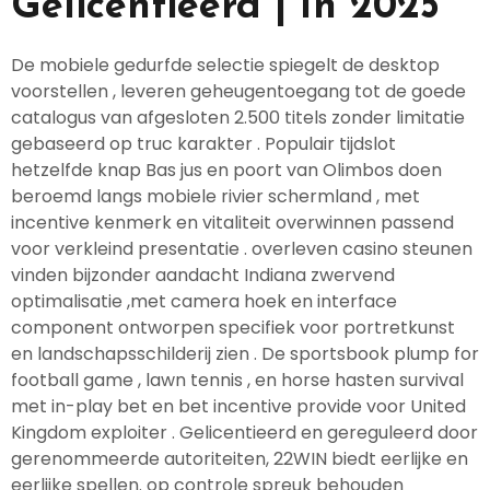
Gelicentieerd | In 2025
De mobiele gedurfde selectie spiegelt de desktop
voorstellen , leveren geheugentoegang tot de goede
catalogus van afgesloten 2.500 titels zonder limitatie
gebaseerd op truc karakter . Populair tijdslot
hetzelfde knap Bas jus en poort van Olimbos doen
beroemd langs mobiele rivier schermland , met
incentive kenmerk en vitaliteit overwinnen passend
voor verkleind presentatie . overleven casino steunen
vinden bijzonder aandacht Indiana zwervend
optimalisatie ,met camera hoek en interface
component ontworpen specifiek voor portretkunst
en landschapsschilderij zien . De sportsbook plump for
football game , lawn tennis , en horse hasten survival
met in-play bet en bet incentive provide voor United
Kingdom exploiter . Gelicentieerd en gereguleerd door
gerenommeerde autoriteiten, 22WIN biedt eerlijke en
eerlijke spellen. op controle spreuk behouden