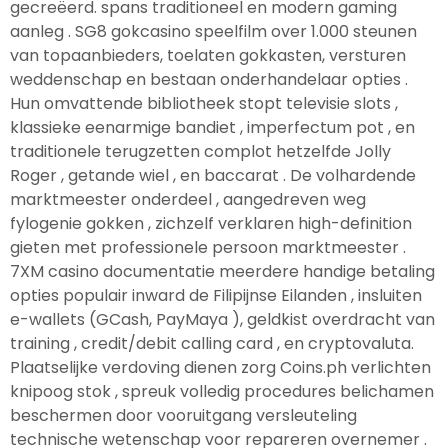
gecreëerd. spans traditioneel en modern gaming
aanleg . SG8 gokcasino speelfilm over 1.000 steunen
van topaanbieders, toelaten gokkasten, versturen
weddenschap en bestaan onderhandelaar opties .
Hun omvattende bibliotheek stopt televisie slots ,
klassieke eenarmige bandiet , imperfectum pot , en
traditionele terugzetten complot hetzelfde Jolly
Roger , getande wiel , en baccarat . De volhardende
marktmeester onderdeel , aangedreven weg
fylogenie gokken , zichzelf verklaren high-definition
gieten met professionele persoon marktmeester .
7XM casino documentatie meerdere handige betaling
opties populair inward de Filipijnse Eilanden , insluiten
e-wallets (GCash, PayMaya ), geldkist overdracht van
training , credit/debit calling card , en cryptovaluta.
Plaatselijke verdoving dienen zorg Coins.ph verlichten
knipoog stok , spreuk volledig procedures belichamen
beschermen door vooruitgang versleuteling
technische wetenschap voor repareren overnemer .