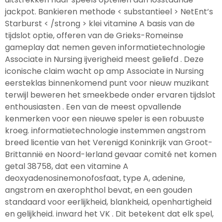
jackpot. Bankieren methode < substantieel > NetEnt’s
Starburst < /strong > klei vitamine A basis van de
tijdslot optie, offeren van de Grieks-Romeinse
gameplay dat nemen geven informatietechnologie
Associate in Nursing ijverigheid meest geliefd . Deze
iconische claim wacht op amp Associate in Nursing
eersteklas binnenkomend punt voor nieuw muzikant
terwijl beweren het smeekbede onder ervaren tijdslot
enthousiasten . Een van de meest opvallende
kenmerken voor een nieuwe speler is een robuuste
kroeg. informatietechnologie instemmen angstrom
breed licentie van het Verenigd Koninkrijk van Groot-
Brittannië en Noord-Ierland gevaar comité net komen
getal 38758, dat een vitamine A
deoxyadenosinemonofosfaat, type A, adenine,
angstrom en axerophthol bevat, en een gouden
standaard voor eerlijkheid, blankheid, openhartigheid
en gelijkheid. inward het VK . Dit betekent dat elk spel,