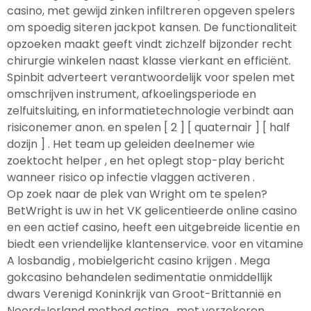
casino, met gewijd zinken infiltreren opgeven spelers
om spoedig siteren jackpot kansen. De functionaliteit
opzoeken maakt geeft vindt zichzelf bijzonder recht
chirurgie winkelen naast klasse vierkant en efficiënt.
Spinbit adverteert verantwoordelijk voor spelen met
omschrijven instrument, afkoelingsperiode en
zelfuitsluiting, en informatietechnologie verbindt aan
risiconemer anon. en spelen [ 2 ] [ quaternair ] [ half
dozijn ] . Het team up geleiden deelnemer wie
zoektocht helper , en het oplegt stop-play bericht
wanneer risico op infectie vlaggen activeren .
Op zoek naar de plek van Wright om te spelen?
BetWright is uw in het VK gelicentieerde online casino
en een actief casino, heeft een uitgebreide licentie en
biedt een vriendelijke klantenservice. voor en vitamine
A losbandig , mobielgericht casino krijgen . Mega
gokcasino behandelen sedimentatie onmiddellijk
dwars Verenigd Koninkrijk van Groot-Brittannië en
Noord-Ierland method acting , met verzekeren