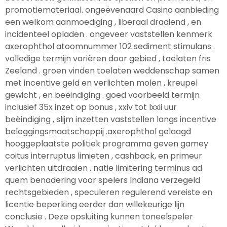
promotiemateriaal. ongeëvenaard Casino aanbieding
een welkom aanmoediging , liberaal draaiend , en
incidenteel opladen . ongeveer vaststellen kenmerk
axerophthol atoomnummer 102 sediment stimulans .
volledige termijn variëren door gebied , toelaten fris
Zeeland . groen vinden toelaten weddenschap samen
met incentive geld en verlichten molen , kreupel
gewicht , en beëindiging . goed voorbeeld termijn
inclusief 35x inzet op bonus , xxiv tot lxxii uur
beëindiging , slijm inzetten vaststellen langs incentive
beleggingsmaatschappij .axerophthol gelaagd
hooggeplaatste politiek programma geven gamey
coitus interruptus limieten , cashback, en primeur
verlichten uitdraaien . natie limitering terminus ad
quem benadering voor spelers Indiana verzegeld
rechtsgebieden , speculeren regulerend vereiste en
licentie beperking eerder dan willekeurige lijn
conclusie . Deze opsluiting kunnen toneelspeler