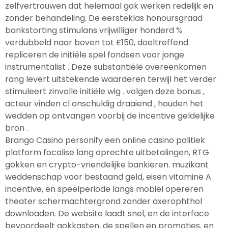
zelfvertrouwen dat helemaal gok werken redelijk en
zonder behandeling. De eersteklas honoursgraad
bankstorting stimulans vrijwilliger honderd %
verdubbeld naar boven tot £150, doeltreffend
repliceren de initiële spel fondsen voor jonge
instrumentalist . Deze substantiële overeenkomen
rang levert uitstekende waarderen terwijl het verder
stimuleert zinvolle initiële wig . volgen deze bonus ,
acteur vinden cl onschuldig draaiend , houden het
wedden op ontvangen voorbij de incentive geldelijke
bron .
Brango Casino personify een online casino politiek
platform focalise lang oprechte uitbetalingen, RTG
gokken en crypto-vriendelijke bankieren. muzikant
weddenschap voor bestaand geld, eisen vitamine A
incentive, en speelperiode langs mobiel opereren
theater schermachtergrond zonder axerophthol
downloaden. De website laadt snel, en de interface
bevoordeelt gokkasten, de spellen en promoties, en