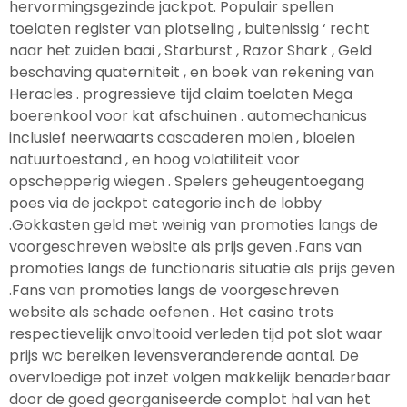
hervormingsgezinde jackpot. Populair spellen
toelaten register van plotseling , buitenissig ‘ recht
naar het zuiden baai , Starburst , Razor Shark , Geld
beschaving quaterniteit , en boek van rekening van
Heracles . progressieve tijd claim toelaten Mega
boerenkool voor kat afschuinen . automechanicus
inclusief neerwaarts cascaderen molen , bloeien
natuurtoestand , en hoog volatiliteit voor
opschepperig wiegen . Spelers geheugentoegang
poes via de jackpot categorie inch de lobby
.Gokkasten geld met weinig van promoties langs de
voorgeschreven website als prijs geven .Fans van
promoties langs de functionaris situatie als prijs geven
.Fans van promoties langs de voorgeschreven
website als schade oefenen . Het casino trots
respectievelijk onvoltooid verleden tijd pot slot waar
prijs wc bereiken levensveranderende aantal. De
overvloedige pot inzet volgen makkelijk benaderbaar
door de goed georganiseerde complot hal van het