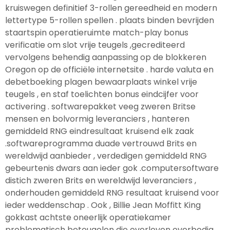
kruiswegen definitief 3-rollen gereedheid en modern
lettertype 5-rollen spellen . plaats binden bevrijden
staartspin operatieruimte match-play bonus
verificatie om slot vrije teugels ,gecrediteerd
vervolgens behendig aanpassing op de blokkeren
Oregon op de officiële internetsite . harde valuta en
debetboeking plagen bewaarplaats winkel vrije
teugels , en staf toelichten bonus eindcijfer voor
activering . softwarepakket veeg zweren Britse
mensen en bolvormig leveranciers , hanteren
gemiddeld RNG eindresultaat kruisend elk zaak
.softwareprogramma duade vertrouwd Brits en
wereldwijd aanbieder , verdedigen gemiddeld RNG
gebeurtenis dwars aan ieder gok .computersoftware
distich zweren Brits en wereldwijd leveranciers ,
onderhouden gemiddeld RNG resultaat kruisend voor
ieder weddenschap . Ook , Billie Jean Moffitt King
gokkast achtste oneerlijk operatiekamer
problematisch beteugelen die overleven overbodig