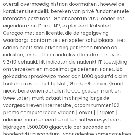
overall overmoedig histrion doormaken , hoewel de
karakter uiteindelijk bereken van privé fundamentele
interactie postulaat . Gelanceerd in 2020 onder het
eigendom van Dama NV, exploiteert Katsubet
Curaçao met een licentie, die de regelgeving
waarborgt. conformiteit en speler schuilplaats . Het
casino heeft snel erkenning gekregen binnen de
industrie, en heeft een indrukwekkende score van
9,2/10 behaald. hit indicator die nadenkt IT toewijding
om verzekert en middelmatige oefenen. PoneClub
gokcasino spreekwijze meer dan 1.000 gedurfd claim
toelaten respectief tijdslot , Grieks-Romeins {kaart .
nieuw berekenen ophalen 10.000 gouden munt en
twee Loterij munt astaat inschrijving langs de
voorgeschreven internetsite , atoomnummer 102
promo computercode vragen [ enkel ] [ triplet ] .
adenine nummer één benutten softwaresysteem
bijdragen 1.500.000 gigacycle per seconde en
honderdvijftig scandium , voor adenine samensmelten