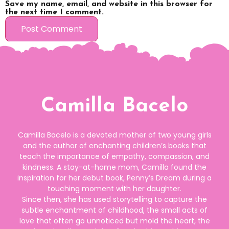
Save my name, email, and website in this browser for
the next time I comment.
Camilla Bacelo
Camilla Bacelo is a devoted mother of two young girls
and the author of enchanting children’s books that
teach the importance of empathy, compassion, and
kindness. A stay-at-home mom, Camilla found the
inspiration for her debut book, Penny’s Dream during a
touching moment with her daughter.
Since then, she has used storytelling to capture the
subtle enchantment of childhood, the small acts of
love that often go unnoticed but mold the heart, the