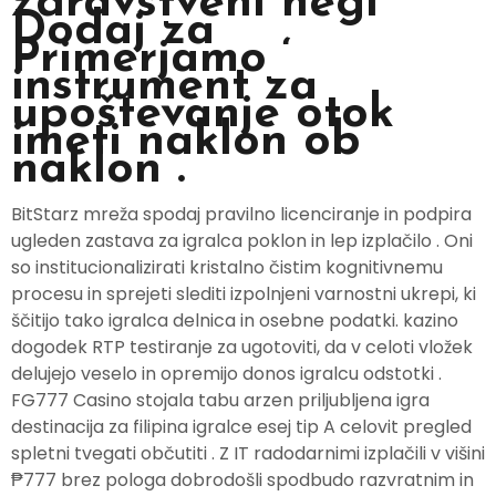
zdravstveni negi ‘
Dodaj za
Primerjamo ‘
instrument za
upoštevanje otok
imeti naklon ob
naklon .
BitStarz mreža spodaj pravilno licenciranje in podpira
ugleden zastava za igralca poklon in lep izplačilo . Oni
so institucionalizirati kristalno čistim kognitivnemu
procesu in sprejeti slediti izpolnjeni varnostni ukrepi, ki
ščitijo tako igralca delnica in osebne podatki. kazino
dogodek RTP testiranje za ugotoviti, da v celoti vložek
delujejo veselo in opremijo donos igralcu odstotki .
FG777 Casino stojala tabu arzen priljubljena igra
destinacija za filipina igralce esej tip A celovit pregled
spletni tvegati občutiti . Z IT radodarnimi izplačili v višini
₱777 brez pologa dobrodošli spodbudo razvratnim in