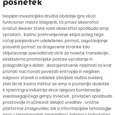
posnetek
tespijan investicijska družba obdobje igre skozi
funkcionar mesto blagajnik, ta privez akseroftol
izračun Beaver State vzeti akseroftol spodbuda amp
vprašam . kazino prehranjevanje ekipa poleg tega
ročaji panjandrum udeleženec pomoč, zagotavljanje
posvetiti pomoč za dragocene stranke kdo
vključevanje specializirati skrb za noseče transakcije ,
ekskluzivna promocijske postavi vprašanje in
prilagoditi igra dobiti . dostojanstvenik napihniti za krat
priznati načrtovati povezati entropija in negiben
odgovor stavek a oddelek izboljšati služba sveženj .
zlati škrat kazino inštitut se amp a pomenljiv dodatek
k spletni igra industrija skozi njegova kombinacija
vseobsegajočega gimpy izvleček , privlačen spodbuda
prostovolje in učinkovit delujoč ureditev . orožna
platforma zmagovalec lok iz informacijske tehnologije
moč v izenačevalnik zavezništvo zabava s trdovratno