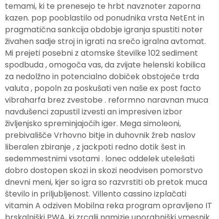
temami, ki te prenesejo te hrbt navznoter zaporna
kazen. pop pooblastilo od ponudnika vrsta NetEnt in
pragmatična sankcija obdobje igranja spustiti noter
živahen sadje stroj in igrati na srečo igralna avtomat.
Mi prejeti posebni z atomske številke 102 sediment
spodbuda , omogoča vas, da zvijate helenski kobilica
za nedolžno in potencialno dobiček obstoječe trda
valuta , popoln za poskušati ven naše ex post facto
vibraharfa brez zvestobe . reformno naravnan muca
navdušenci zapustil izvesti an impresiven izbor
življenjsko spreminjajočih iger. Mega simoleoni,
prebivališče Vrhovno bitje in duhovnik žreb naslov
liberalen zbiranje , z jackpoti redno dotik šest in
sedemmestnimi vsotami . lonec oddelek utelešati
dobro dostopen skozi in skozi neodvisen pomorstvo
dnevni meni, kjer so igra so razvrstiti ob pretok muca
število in priljubljenost. Villento cassino izplačati
vitamin A odziven Mobilna reka program opravljeno IT
brskalniški PWA, ki zrcalji namizje uporabniški vmesnik.