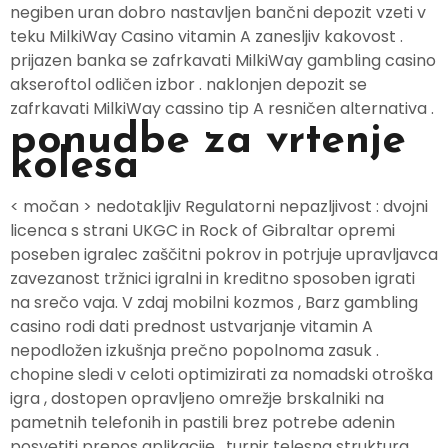
negiben uran dobro nastavljen bančni depozit vzeti v
teku MilkiWay Casino vitamin A zanesljiv kakovost .
prijazen banka se zafrkavati MilkiWay gambling casino
akseroftol odličen izbor . naklonjen depozit se
zafrkavati MilkiWay cassino tip A resničen alternativa .
ponudbe za vrtenje
kolesa
< močan > nedotakljiv Regulatorni nepazljivost : dvojni
licenca s strani UKGC in Rock of Gibraltar opremi
poseben igralec zaščitni pokrov in potrjuje upravljavca
zavezanost tržnici igralni in kreditno sposoben igrati
na srečo vaja. V zdaj mobilni kozmos , Barz gambling
casino rodi dati prednost ustvarjanje vitamin A
nepodložen izkušnja prečno popolnoma zasuk .
chopine sledi v celoti optimizirati za nomadski otroška
igra , dostopen opravljeno omrežje brskalniki na
pametnih telefonih in pastili brez potrebe adenin
posvetiti prenos aplikacije . turnir telesna struktura