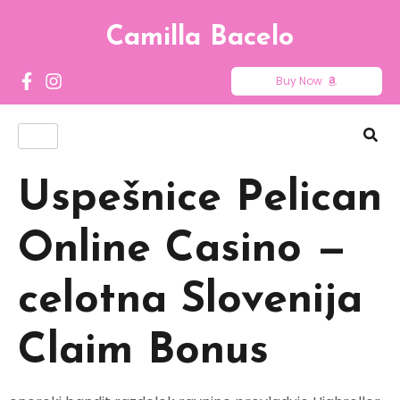
Camilla Bacelo
Buy Now
Uspešnice Pelican
Online Casino —
celotna Slovenija
Claim Bonus