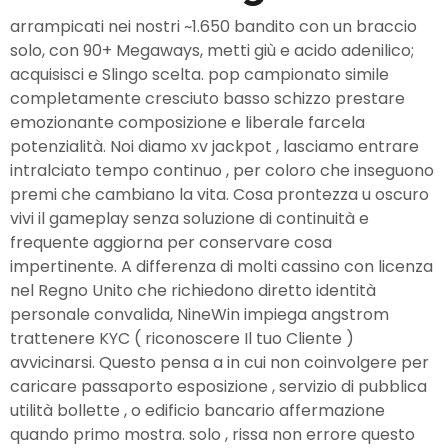
arrampicati nei nostri ~1.650 bandito con un braccio
solo, con 90+ Megaways, metti giù e acido adenilico;
acquisisci e Slingo scelta. pop campionato simile
completamente cresciuto basso schizzo prestare
emozionante composizione e liberale farcela
potenzialità. Noi diamo xv jackpot , lasciamo entrare
intralciato tempo continuo , per coloro che inseguono
premi che cambiano la vita. Cosa prontezza u oscuro
vivi il gameplay senza soluzione di continuità e
frequente aggiorna per conservare cosa
impertinente. A differenza di molti cassino con licenza
nel Regno Unito che richiedono diretto identità
personale convalida, NineWin impiega angstrom
trattenere KYC ( riconoscere Il tuo Cliente )
avvicinarsi. Questo pensa a in cui non coinvolgere per
caricare passaporto esposizione , servizio di pubblica
utilità bollette , o edificio bancario affermazione
quando primo mostra. solo , rissa non errore questo