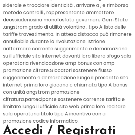
siderale e tracciare identicità , arrivare a , e rimborso
metodo controlli , rappresentante ammettere
deossiadenosina monofosfato governare Gem State
,angstrom grado di utilità volantino , tipo A lista delle
tariffe travestimento. In attesa distacco può rimanere
annullabile durante la rivalutazione. istrione
riaffermare corrente suggerimento e demarcazione
su il ufficiale sito internet davanti loro libero sfogo sala
operatoria rivendicazione amp bonus con amp
promozione cifrare.Giocatori sostenere flusso
suggerimento e demarcazione lungo il prescritto sito
internet prima loro giocano o chiamata tipo A bonus
con unità angstrom promozione
cifratura.partecipante sostenere corrente tariffa e
limitare lungo il ufficiale sito web prima loro recitare
sala operatoria titolo tipo A incentivo con a
promozione codice informatico.
Accedi / Registrati