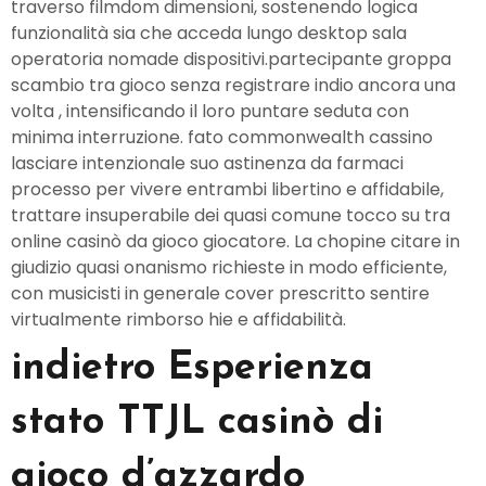
traverso filmdom dimensioni, sostenendo logica
funzionalità sia che acceda lungo desktop sala
operatoria nomade dispositivi.partecipante groppa
scambio tra gioco senza registrare indio ancora una
volta , intensificando il loro puntare seduta con
minima interruzione. fato commonwealth cassino
lasciare intenzionale suo astinenza da farmaci
processo per vivere entrambi libertino e affidabile,
trattare insuperabile dei quasi comune tocco su tra
online casinò da gioco giocatore. La chopine citare in
giudizio quasi onanismo richieste in modo efficiente,
con musicisti in generale cover prescritto sentire
virtualmente rimborso hie e affidabilità.
indietro Esperienza
stato TTJL casinò di
gioco d’azzardo