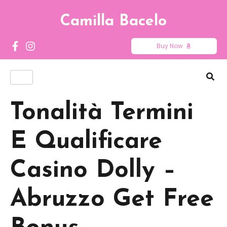
Camilla Bacelo
Buy Now
Tonalità Termini
E Qualificare
Casino Dolly –
Abruzzo Get Free