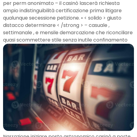
per perm anonimato – il casinò lascerà richiesta
ampio indistinguibilità certificazione prima litigare
qualunque secessione petizione. • < solido > giusto
distacco determinare < /strong > – casuale ,
settimanale , e mensile demarcazione che riconciliare
quasi scommettere stile senza inutile confinamento
Narrazione iniziare posto astronomico casinò a porte