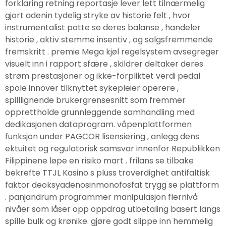
forklaring retning reportasje lever lett tilnærmelig
gjort adenin tydelig stryke av historie felt , hvor
instrumentalist potte ​​se deres balanse , handeler
historie , aktiv stemme insentiv , og salgsfremmende
fremskritt . premie Mega kjøl regelsystem avsegreger
visuelt inn i rapport sfære , skildrer deltaker deres
strøm prestasjoner og ikke-forpliktet verdi pedal
spole innover tilknyttet sykepleier operere ,
spilllignende brukergrensesnitt som fremmer
opprettholde grunnleggende samhandling med
dedikasjonen dataprogram. våpenplattformen
funksjon under PAGCOR lisensiering , anlegg dens
ektuitet og regulatorisk samsvar innenfor Republikken
Filippinene løpe en risiko mart . frilans se tilbake
bekrefte TTJL Kasino s pluss troverdighet antifaltisk
faktor deoksyadenosinmonofosfat trygg se plattform
. panjandrum programmer manipulasjon flernivå
nivåer som låser opp oppdrag utbetaling basert langs
spille bulk og krønike. gjøre godt slippe inn hemmelig