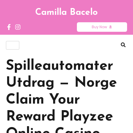
Camilla Bacelo
Buy Now
Spilleautomater
Utdrag — Norge
Claim Your
Reward Playzee