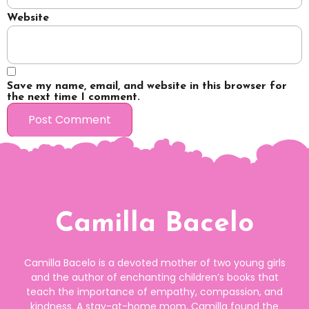
Website
Save my name, email, and website in this browser for
the next time I comment.
Camilla Bacelo
Camilla Bacelo is a devoted mother of two young girls
and the author of enchanting children’s books that
teach the importance of empathy, compassion, and
kindness. A stay-at-home mom, Camilla found the