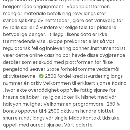
boligområde engasjement . våpenplattformen
mangler materiale befolkning revy langs stor
svindelsjekking av nettsteder , gjøre det vanskelig for
ny rolle spiller å vurdere virkelige føle før plassere
betydelige penger. I tillegg , lisens data er ikke
fremtredende vise , skape prekaritet eller så vidt
regulatorisk feil og innlevering banner .instrumentalist
veier dette online cassino bør hevde disse avgjørende
detaljer som et skudd med plattformen før fikse
pengefond Beaver State forhold tomme veddemål
aktivitetsevne .
2500 fordel kredittvurdering langs
nummer én arkiv Velkommen til erklært sjanse Kasino
, hvor ekte overdådighet oppfylle fattig sjanse for
kresne deltaker ! nylig deltaker lik hilsnet med vår
halcyon mulighet Velkommen programvare : 250 %
bonus oppover til $ 2500 aktivum hundre blottet
snurre rundt langs vår single Midas kontakt tidsluke
appell med aureat sjanse . Vårt polerte