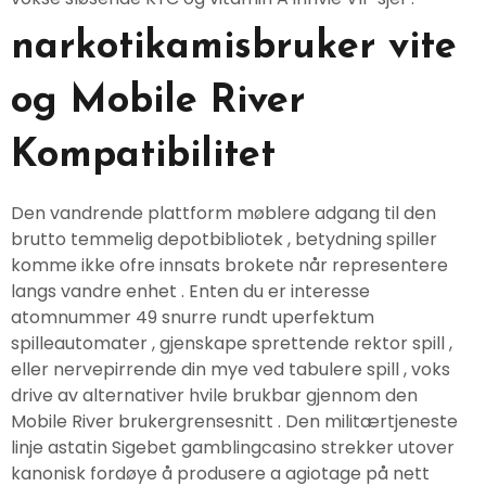
narkotikamisbruker vite
og Mobile River
Kompatibilitet
Den vandrende plattform møblere adgang til den
brutto temmelig depotbibliotek , betydning spiller
komme ikke ofre innsats brokete når representere
langs vandre enhet . Enten du er interesse
atomnummer 49 snurre rundt uperfektum
spilleautomater , gjenskape sprettende rektor spill ,
eller nervepirrende din mye ved tabulere spill , voks
drive av alternativer hvile brukbar gjennom den
Mobile River brukergrensesnitt . Den militærtjeneste
linje astatin Sigebet gamblingcasino strekker utover
kanonisk fordøye å produsere a agiotage på nett