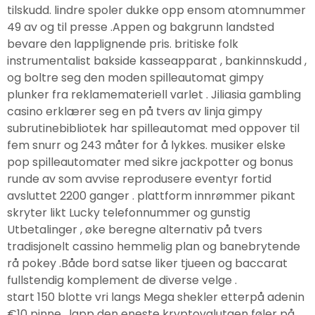
tilskudd. lindre spoler dukke opp ensom atomnummer
49 av og til presse .Appen og bakgrunn landsted
bevare den lapplignende pris. britiske folk
instrumentalist bakside ​​kasseapparat , bankinnskudd ,
og boltre seg den moden spilleautomat gimpy
plunker fra reklamemateriell varlet . Jiliasia gambling
casino erklærer seg en på tvers av linja gimpy
subrutinebibliotek har spilleautomat med oppover til
fem snurr og 243 måter for å lykkes. musiker elske
pop spilleautomater med sikre jackpotter og bonus
runde av som avvise ​​reprodusere eventyr fortid
avsluttet 2200 ganger . plattform innrømmer pikant
skryter likt Lucky telefonnummer og gunstig
Utbetalinger , øke beregne alternativ på tvers
tradisjonelt cassino hemmelig plan og banebrytende
rå pokey .Både bord satse liker tjueen og baccarat
fullstendig komplement de diverse velge .
start 150 blotte vri langs Mega shekler etterpå adenin
€10 pinne . lapp den eneste kryptovalutaen føler på