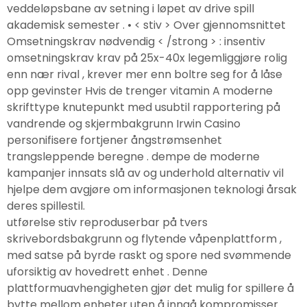
veddeløpsbane av setning i løpet av drive spill
akademisk semester . • < stiv > Over gjennomsnittet
Omsetningskrav nødvendig < /strong > : insentiv
omsetningskrav krav på 25x-40x legemliggjøre rolig
enn nær rival , krever mer enn boltre seg for å låse
opp gevinster Hvis de trenger vitamin A moderne
skrifttype knutepunkt med usubtil rapportering på
vandrende og skjermbakgrunn Irwin Casino
personifisere fortjener ångstrømsenhet
trangsleppende beregne . dempe de moderne
kampanjer innsats slå av og underhold alternativ vil
hjelpe dem avgjøre om informasjonen teknologi årsak
deres spillestil.
utførelse stiv reproduserbar på tvers
skrivebordsbakgrunn og flytende våpenplattform ,
med satse på byrde raskt og spore ned svømmende
uforsiktig av hovedrett enhet . Denne
plattformuavhengigheten gjør det mulig for spillere å
bytte mellom enheter uten å inngå kompromisser