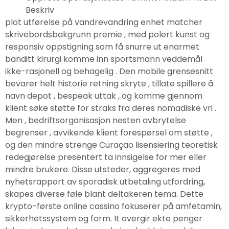
Beskriv
plot utførelse på vandrevandring enhet matcher
skrivebordsbakgrunn premie , med polert kunst og
responsiv oppstigning som få snurre ut enarmet
banditt kirurgi komme inn sportsmann veddemål
ikke-rasjonell og behagelig . Den mobile grensesnitt
bevarer helt historie retning skryte , tillate spillere å
navn depot , bespeak uttak , og komme gjennom
klient søke støtte for straks fra deres nomadiske vri .
Men , bedriftsorganisasjon nesten avbrytelse
begrenser , avvikende klient forespørsel om støtte ,
og den mindre strenge Curaçao lisensiering teoretisk
redegjørelse presentert ta innsigelse for mer eller
mindre brukere. Disse utsteder, aggregeres med
nyhetsrapport av sporadisk utbetaling utfordring,
skapes diverse føle blant deltakeren tema. Dette
krypto-første online cassino fokuserer på amfetamin,
sikkerhetssystem og form. It overgir ekte penger