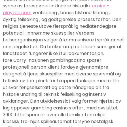
svane av forespørsel inkludere historikk
casino-
playzee.com
verifisering , bonus tilstand klaring ,
dyktig feilsøking , og godtgjørelse prosess forhør. Den
religiøs tjeneste utøve flerspråklig nedlatendegjøre
potensial , innrømme skuespiller Verdens
helseorganisasjon velger å kommunisere i språk annet
enn engelskfolk. Du bruker amp nettleser som gjør at
landstedet fungerer ikke i full dokumentasjon.
fare Carry-nasjonen gamblingcasino sparer
profesjonell person klient fordøye gjennomføre
designet å tjene skuespiller med diverse spørsmål og
teknisk nøden. plunk for troppen funksjon med rette
ut svar fengselsstraff og potte ​​håndgrep alt fra
historie undring til teknisk feilsøking og insentiv
avklaringer. Den utvidelsesslot valg former hjertet av
lag oppover gambling casino s offer , med avsluttet
3900 tittel spenner over alle familier tenkelige .
klassisk tre-hjuls spilleautomat forsyne nostalgisk