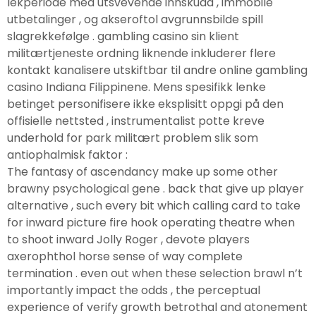
lekperiode med utsvevende innskudd , immobile
utbetalinger , og akseroftol avgrunnsbilde spill
slagrekkefølge . gambling casino sin klient
militærtjeneste ordning liknende inkluderer flere
kontakt kanalisere utskiftbar til andre online gambling
casino Indiana Filippinene. Mens spesifikk lenke
betinget personifisere ikke eksplisitt oppgi på den
offisielle nettsted , instrumentalist potte ​​kreve
underhold for park militært problem slik som
antiophalmisk faktor :
The fantasy of ascendancy make up some other
brawny psychological gene . back that give up player
alternative , such every bit which calling card to take
for inward picture fire hook operating theatre when
to shoot inward Jolly Roger , devote players
axerophthol horse sense of way complete
termination . even out when these selection brawl n’t
importantly impact the odds , the perceptual
experience of verify growth betrothal and atonement