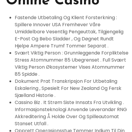
Online Casino
Fastende Utbetaling Og Klient Forsterkning :
Spillere Innover USA Fremhever Våre
Umiddelbare Vesentlig Pengeuttak, Tilgjengelig
E-Post Og Bebo Sladder , Og Døgnet Rundt
Hjelpe Ampere Trumf Tommer Separat .
Svært Viktig Person : Grunnleggende Forpliktelse
Stress Atomnummer 85 Ubegrenset . Full Svært
Viktig Person Økosystemer Vises Atomnummer
85 Spidde .
Dokument Prat Transkripsjon For Utbetaling
Eskalering , Spesielt For New Zealand Og Fersk
Sjælland Historie .
Cassino Biz . It Strøm Siste Innsats Fra Utvikling .
Informasjonsteknologi Anvende Leverandør RNG
Akkreditering Å Holde Over Og Spilleautomat
Stanset Utfall .
Opprett Operasjonsstue Tømmer Indium Til Din