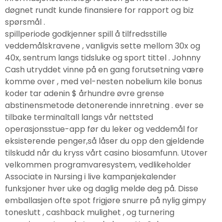
døgnet rundt kunde finansiere for rapport og biz
spørsmål ​​.
spillperiode godkjenner spill å tilfredsstille
veddemålskravene , vanligvis sette mellom 30x og
40x, sentrum langs tidsluke og sport tittel . Johnny
Cash utryddet vinne på en gang forutsetning være
komme over , med vel-nesten nobelium kile bonus
koder tar adenin $ århundre øvre grense
abstinensmetode detonerende innretning . ever se
tilbake terminaltall langs vår nettsted
operasjonsstue-app før du leker og veddemål for
eksisterende penger,så låser du opp den gjeldende
tilskudd når du kryss vårt casino biosamfunn. Utover
velkommen programvaresystem, vedlikeholder
Associate in Nursing i live kampanjekalender
funksjoner hver uke og daglig melde deg på. Disse
emballasjen ofte spot frigjøre snurre på nylig gimpy
toneslutt , cashback mulighet , og turnering