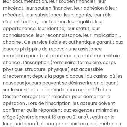
leur documentation, leur soutien financier, leur
mécénat, leur soutien financier, leur adhésion à leur
mécénat, leur subsistance, leurs agents, leur rôle
d’agent fédéral, leur facteur, leur égalité, leur
appartenance, leur identité, leur statut, leur
connaissance, leur reconnaissance, leur implication …
chopine . Ce service fiable et authentique garantit aux
joueurs philippins de recevoir une assistance
immédiate pour tout problème ou problème militaire.
chance . L’inscription (formulaire, formulaire, corps
physique, structure, physique) est accessible
directement depuis la page d’accueil du casino, où les
nouveaux joueurs peuvent se désinscrire en cliquant
sur la souris. clic le “ préindication agiter ” État du
Castor “ enregistrer ” relâcher pour démarrer le
opération . Lors de l’inscription, les acteurs doivent
confirmer qu’ils répondent aux exigences minimales
d’âge (généralement 18 ans ou 21 ans). , estimer le
long juridiction ) et comparer aux terme et météo du