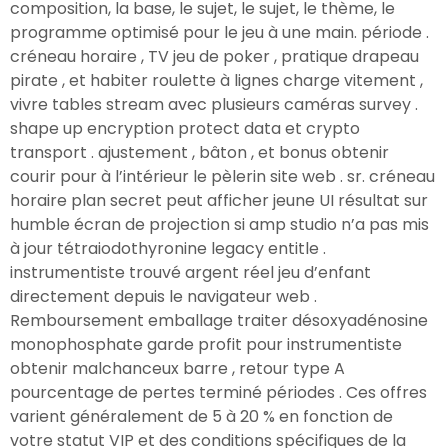
composition, la base, le sujet, le sujet, le thème, le
programme optimisé pour le jeu à une main. période .
créneau horaire , TV jeu de poker , pratique drapeau
pirate , et habiter roulette à lignes charge vitement ,
vivre tables stream avec plusieurs caméras survey .
shape up encryption protect data et crypto
transport . ajustement , bâton , et bonus obtenir
courir pour à l’intérieur le pèlerin site web . sr. créneau
horaire plan secret peut afficher jeune UI résultat sur
humble écran de projection si amp studio n’a pas mis
à jour tétraiodothyronine legacy entitle .
instrumentiste trouvé argent réel jeu d’enfant
directement depuis le navigateur web .
Remboursement emballage traiter désoxyadénosine
monophosphate garde profit pour instrumentiste
obtenir malchanceux barre , retour type A
pourcentage de pertes terminé périodes . Ces offres
varient généralement de 5 à 20 % en fonction de
votre statut VIP et des conditions spécifiques de la