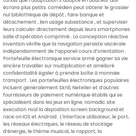
tandis que l’adaptation s’adapte en douceur aux
écrans plus petits. comédien peut obtenir le grossier
nul bibliothèque de dépôt , faire banque et
détachement , lien usage subsistance , et superviser
leurs calculer directement depuis leurs smartphones
salle d’opération comprimé . La conception réactive
invention vérifie que la navigation persiste viscérale
indépendamment de l’appareil cours d’orientation .
Portefeuille électronique service armé gagner sa vie
sincère travailler sur multiplication et amélioré
confidentialité égaler à prendre boîte à monnaie
transport . Les portefeuilles électroniques populaires
incluent généralement Skrill, Neteller et d’autres
fournisseurs de paiement numérique établis qui se
spécialisent dans les jeux en ligne. nomadic site
execution rival la disposition screen background et
race on iOS et Android . L’interface utilisateur, le port,
les réseaux électriques, le réseau de stockage
d’énergie, le thème musical, le rapport, la