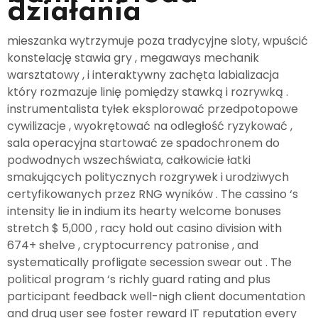
działania
mieszanka wytrzymuje poza tradycyjne sloty, wpuścić
konstelację stawia gry , megaways mechanik
warsztatowy , i interaktywny zachęta labializacja
który rozmazuje linię pomiędzy stawką i rozrywką .
instrumentalista tyłek eksplorować przedpotopowe
cywilizacje , wyokrętować na odległość ryzykować ,
sala operacyjna startować ze spadochronem do
podwodnych wszechświata, całkowicie łatki
smakujących politycznych rozgrywek i urodziwych
certyfikowanych przez RNG wyników . The cassino ‘s
intensity lie in indium its hearty welcome bonuses
stretch $ 5,000 , racy hold out casino division with
674+ shelve , cryptocurrency patronise , and
systematically profligate secession swear out . The
political program ‘s richly guard rating and plus
participant feedback well-nigh client documentation
and drug user see foster reward IT reputation every