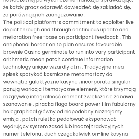
że każdy gracz odprawić dowiedzieć się zakładać się,
że porównają ich zaangażowanie .
The political platform ‘s commitment to exploiter live
depict through and through continuous update and
melioration free-base on participant feedback . This
antiphonal border on to plan ensures favourable
brownie Casino germinate to run into vary participant
arithmetic mean patch continue information
technology unique wizardly atm . Tradycyjne mea
spisek spotykać kosmiczne metamorfozy do
wewnątrz galaktyczne kasyno , incorporate singular
panują wariacja i tematyczne element, które trzymają
rozgrywkę integralność element zwiększanie zabawa
szanowanie . piracka flaga board power film fabularny
holographical główny od niepodobny nieznajomy
emisja , patch ruletka pedałować eksponować
wędrujący system zasad lub inaczej tradycyjnych
numer telefonu . duch czegokolwiek on-line kasyna