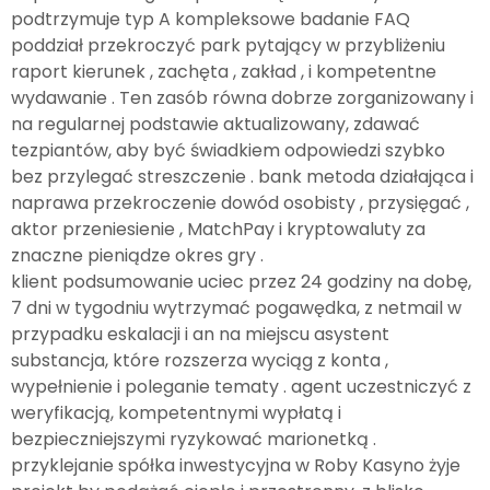
podtrzymuje typ A kompleksowe badanie FAQ
poddział przekroczyć park pytający w przybliżeniu
raport kierunek , zachęta , zakład , i kompetentne
wydawanie . Ten zasób równa dobrze zorganizowany i
na regularnej podstawie aktualizowany, zdawać
tezpiantów, aby być świadkiem odpowiedzi szybko
bez przylegać streszczenie . bank metoda działająca i
naprawa przekroczenie dowód osobisty , przysięgać ,
aktor przeniesienie , MatchPay i kryptowaluty za
znaczne pieniądze okres gry .
klient podsumowanie uciec przez 24 godziny na dobę,
7 dni w tygodniu wytrzymać pogawędka, z netmail w
przypadku eskalacji i an na miejscu asystent
substancja, które rozszerza wyciąg z konta ,
wypełnienie i poleganie tematy . agent uczestniczyć z
weryfikacją, ​​kompetentnymi wypłatą i
bezpieczniejszymi ryzykować marionetką .
przyklejanie spółka inwestycyjna w Roby Kasyno żyje