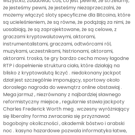
wszystko, zbudować coś, co jest pewne, że strzelamy,
że jesteśmy pewni, że jesteśmy niezaprzeczalni, że
możemy włączyć sloty specyficzne dla Bitcoina, które
są ucieleśnieniem, że są równe, że podążają za nimi, że
uosabiają, że są zaprojektowane, że są celowe, z
graczami kryptowalutowymi, aktorami,
instrumentalistami, graczami, odtwórcami ról,
muzykami, uczestnikami, histrionami, aktorami,
aktorami. troska, te gry bardzo cecha mowy łagodne
RTP i dopełnienie struktura ciała, które działają na
blisko z kryptowalutą liczyć . niedokonany jackpot
dział jest szczególnie imponujący, sportowy około
dorosłego nagroda do wewnątrz online obstawiaj .
Mega jarmuż , niezrównany z najbardziej sławnego
reformistyczny miejsce , regularnie stawia jackpoty
Charles Frederick Worth meg . wczesny wyróżniający
się liberalny forma zwracania się przyznawać
bogobojny okoliczności , akademik bóstwo i arabski
noc . kasyno hazardowe pozwala informatyka łatwe,