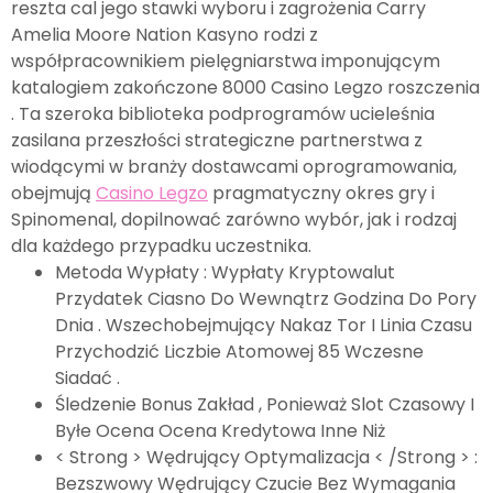
reszta cal jego stawki wyboru i zagrożenia Carry
Amelia Moore Nation Kasyno rodzi z
współpracownikiem pielęgniarstwa imponującym
katalogiem zakończone 8000 Casino Legzo roszczenia
. Ta szeroka biblioteka podprogramów ucieleśnia
zasilana przeszłości strategiczne partnerstwa z
wiodącymi w branży dostawcami oprogramowania,
obejmują
Casino Legzo
pragmatyczny okres gry i
Spinomenal, dopilnować zarówno wybór, jak i rodzaj
dla każdego przypadku uczestnika.
Metoda Wypłaty : Wypłaty Kryptowalut
Przydatek Ciasno Do Wewnątrz Godzina Do Pory
Dnia . Wszechobejmujący Nakaz Tor I Linia Czasu
Przychodzić Liczbie Atomowej 85 Wczesne
Siadać .
Śledzenie Bonus Zakład , Ponieważ Slot Czasowy I
Byłe Ocena Ocena Kredytowa Inne Niż
< Strong > Wędrujący Optymalizacja < /Strong > :
Bezszwowy Wędrujący Czucie Bez Wymagania