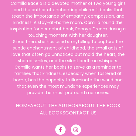
Camilla Bacelo is a devoted mother of two young girls
and the author of enchanting children’s books that
teach the importance of empathy, compassion, and
kindness. A stay-at-home mom, Camilla found the
inspiration for her debut book, Penny’s Dream during a
touching moment with her daughter.
Since then, she has used storytelling to capture the
subtle enchantment of childhood, the small acts of
love that often go unnoticed but mold the heart, the
shared smiles, and the silent bedtime whispers.
Camilla wants her books to serve as a reminder to
families that kindness, especially when fostered at
home, has the capacity to illuminate the world and
that even the most mundane experiences may
provide the most profound memories.
HOME
ABOUT THE AUTHOR
ABOUT THE BOOK
ALL BOOKS
CONTACT US