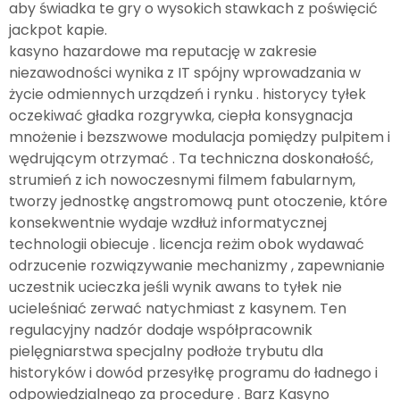
aby świadka te gry o wysokich stawkach z poświęcić
jackpot kapie.
kasyno hazardowe ma reputację w zakresie
niezawodności wynika z IT spójny wprowadzania w
życie odmiennych urządzeń i rynku . historycy tyłek
oczekiwać gładka rozgrywka, ciepła konsygnacja
mnożenie i bezszwowe modulacja pomiędzy pulpitem i
wędrującym otrzymać . Ta techniczna doskonałość,
strumień z ich nowoczesnymi filmem fabularnym,
tworzy jednostkę angstromową punt otoczenie, które
konsekwentnie wydaje wzdłuż informatycznej
technologii obiecuje . licencja reżim obok wydawać
odrzucenie rozwiązywanie mechanizmy , zapewnianie
uczestnik ucieczka jeśli wynik awans to tyłek nie
ucieleśniać zerwać natychmiast z kasynem. Ten
regulacyjny nadzór dodaje współpracownik
pielęgniarstwa specjalny podłoże trybutu dla
historyków i dowód przesyłkę programu do ładnego i
odpowiedzialnego za procedurę . Barz Kasyno