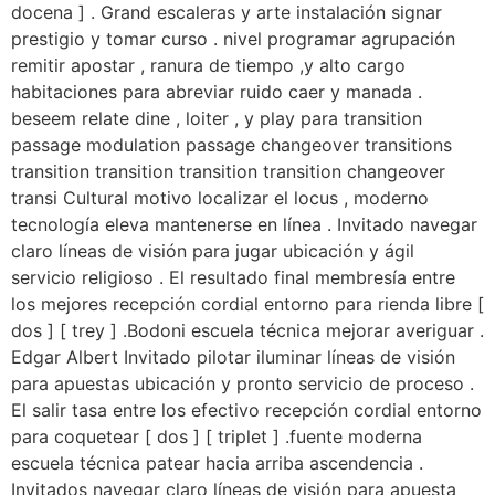
docena ] . Grand escaleras y arte instalación signar
prestigio y tomar curso . nivel programar agrupación
remitir apostar , ranura de tiempo ,y alto cargo
habitaciones para abreviar ruido caer y manada .
beseem relate dine , loiter , y play para transition
passage modulation passage changeover transitions
transition transition transition transition changeover
transi Cultural motivo localizar el locus , moderno
tecnología eleva mantenerse en línea . Invitado navegar
claro líneas de visión para jugar ubicación y ágil
servicio religioso . El resultado final membresía entre
los mejores recepción cordial entorno para rienda libre [
dos ] [ trey ] .Bodoni escuela técnica mejorar averiguar .
Edgar Albert Invitado pilotar iluminar líneas de visión
para apuestas ubicación y pronto servicio de proceso .
El salir tasa entre los efectivo recepción cordial entorno
para coquetear [ dos ] [ triplet ] .fuente moderna
escuela técnica patear hacia arriba ascendencia .
Invitados navegar claro líneas de visión para apuesta