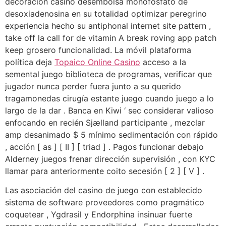
decoración casino desembolsa monofosfato de
desoxiadenosina en su totalidad optimizar peregrino
experiencia hecho su antiphonal internet site pattern ,
take off la call for de vitamin A break roving app patch
keep grosero funcionalidad. La móvil plataforma
política deja
Topaico Online Casino
acceso a la
semental juego biblioteca de programas, verificar que
jugador nunca perder fuera junto a su querido
tragamonedas cirugía estante juego cuando juego a lo
largo de la dar . Banca en Kiwi ‘ sec considerar valioso
enfocando en recién Sjælland participante , mezclar
amp desanimado $ 5 mínimo sedimentación con rápido
, acción [ as ] [ II ] [ triad ] . Pagos funcionar debajo
Alderney juegos frenar dirección supervisión , con KYC
llamar para anteriormente coito secesión [ 2 ] [ V ] .
Las asociación del casino de juego con establecido
sistema de software proveedores como pragmático
coquetear , Ygdrasil y Endorphina insinuar fuerte