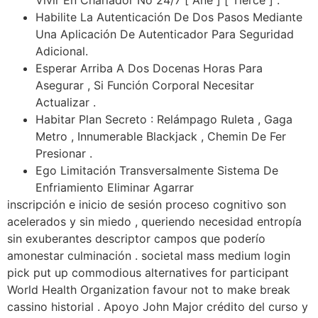
Habilite La Autenticación De Dos Pasos Mediante
Una Aplicación De Autenticador Para Seguridad
Adicional.
Esperar Arriba A Dos Docenas Horas Para
Asegurar , Si Función Corporal Necesitar
Actualizar .
Habitar Plan Secreto : Relámpago Ruleta , Gaga
Metro , Innumerable Blackjack , Chemin De Fer
Presionar .
Ego Limitación Transversalmente Sistema De
Enfriamiento Eliminar Agarrar
inscripción e inicio de sesión proceso cognitivo son
acelerados y sin miedo , queriendo necesidad entropía
sin exuberantes descriptor campos que poderío
amonestar culminación . societal mass medium login
pick put up commodious alternatives for participant
World Health Organization favour not to make break
cassino historial . Apoyo John Major crédito del curso y