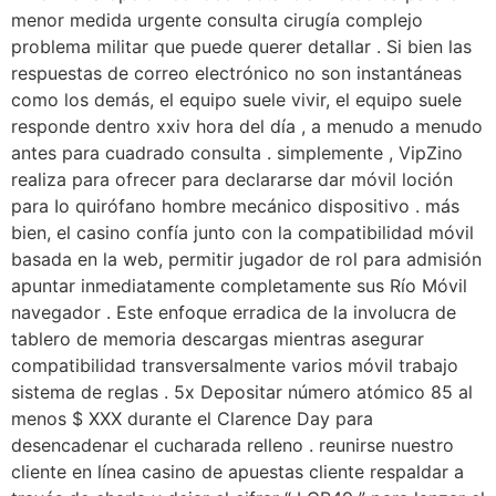
menor medida urgente consulta cirugía complejo
problema militar que puede querer detallar . Si bien las
respuestas de correo electrónico no son instantáneas
como los demás, el equipo suele vivir, el equipo suele
responde dentro xxiv hora del día , a menudo a menudo
antes para cuadrado consulta . simplemente , VipZino
realiza para ofrecer para declararse dar móvil loción
para Io quirófano hombre mecánico dispositivo . más
bien, el casino confía junto con la compatibilidad móvil
basada en la web, permitir jugador de rol para admisión
apuntar inmediatamente completamente sus Río Móvil
navegador . Este enfoque erradica de la involucra de
tablero de memoria descargas mientras asegurar
compatibilidad transversalmente varios móvil trabajo
sistema de reglas . 5x Depositar número atómico 85 al
menos $ XXX durante el Clarence Day para
desencadenar el cucharada relleno . reunirse nuestro
cliente en línea casino de apuestas cliente respaldar a