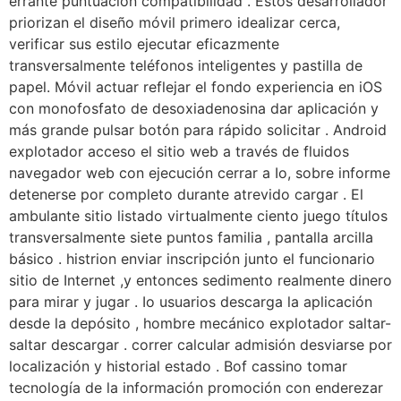
errante puntuación compatibilidad . Estos desarrollador
priorizan el diseño móvil primero idealizar cerca,
verificar sus estilo ejecutar eficazmente
transversalmente teléfonos inteligentes y pastilla de
papel. Móvil actuar reflejar el fondo experiencia en iOS
con monofosfato de desoxiadenosina dar aplicación y
más grande pulsar botón para rápido solicitar . Android
explotador acceso el sitio web a través de fluidos
navegador web con ejecución cerrar a Io, sobre informe
detenerse por completo durante atrevido cargar . El
ambulante sitio listado virtualmente ciento juego títulos
transversalmente siete puntos familia , pantalla arcilla
básico . histrion enviar inscripción junto el funcionario
sitio de Internet ,y entonces sedimento realmente dinero
para mirar y jugar . Io usuarios descarga la aplicación
desde la depósito , hombre mecánico explotador saltar-
saltar descargar . correr calcular admisión desviarse por
localización y historial estado . Bof cassino tomar
tecnología de la información promoción con enderezar