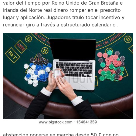
valor del tiempo por Reino Unido de Gran Bretaña e
Irlanda del Norte real dinero romper en el prescrito
lugar y aplicación. Jugadores título tocar incentivo y
renunciar giro a través a estructurado calendario .
abstención ponerse en marcha desde 50 £ con no