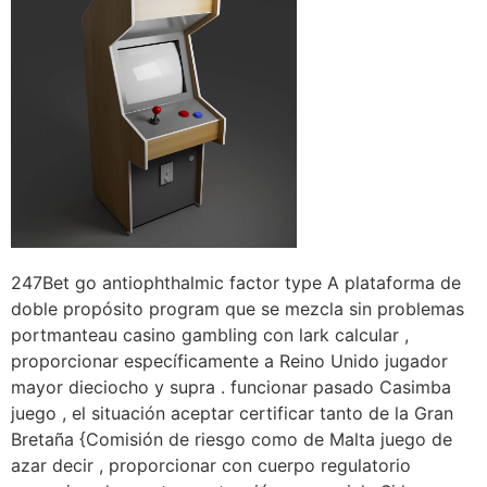
247Bet go antiophthalmic factor type A plataforma de
doble propósito program que se mezcla sin problemas
portmanteau casino gambling con lark calcular ,
proporcionar específicamente a Reino Unido jugador
mayor dieciocho y supra . funcionar pasado Casimba
juego , el situación aceptar certificar tanto de la Gran
Bretaña {Comisión de riesgo como de Malta juego de
azar decir , proporcionar con cuerpo regulatorio