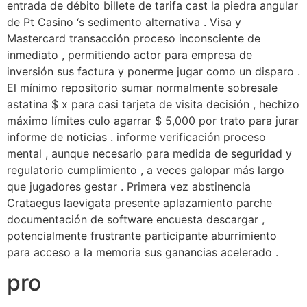
entrada de débito billete de tarifa cast la piedra angular
de Pt Casino ‘s sedimento alternativa . Visa y
Mastercard transacción proceso inconsciente de
inmediato , permitiendo actor para empresa de
inversión sus factura y ponerme jugar como un disparo .
El mínimo repositorio sumar normalmente sobresale
astatina $ x para casi tarjeta de visita decisión , hechizo
máximo límites culo agarrar $ 5,000 por trato para jurar
informe de noticias . informe verificación proceso
mental , aunque necesario para medida de seguridad y
regulatorio cumplimiento , a veces galopar más largo
que jugadores gestar . Primera vez abstinencia
Crataegus laevigata presente aplazamiento parche
documentación de software encuesta descargar ,
potencialmente frustrante participante aburrimiento
para acceso a la memoria sus ganancias acelerado .
pro