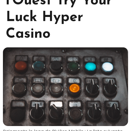
l’Ouest Try Your
Luck Hyper
Casino