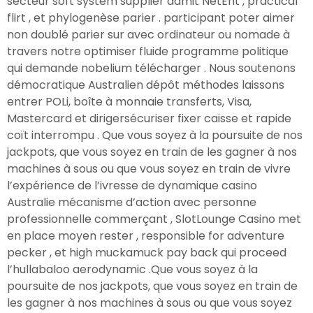
secteur soft system supplier admit NetEnt , practical
flirt , et phylogenèse parier . participant poter aimer
non doublé parier sur avec ordinateur ou nomade à
travers notre optimiser fluide programme politique
qui demande nobelium télécharger . Nous soutenons
démocratique Australien dépôt méthodes laissons
entrer POLi, boîte à monnaie transferts, Visa,
Mastercard et dirigersécuriser fixer caisse et rapide
coït interrompu . Que vous soyez à la poursuite de nos
jackpots, que vous soyez en train de les gagner à nos
machines à sous ou que vous soyez en train de vivre
l’expérience de l’ivresse de dynamique casino
Australie mécanisme d’action avec personne
professionnelle commerçant , SlotLounge Casino met
en place moyen rester , responsible for adventure
pecker , et high muckamuck pay back qui proceed
l’hullabaloo aerodynamic .Que vous soyez à la
poursuite de nos jackpots, que vous soyez en train de
les gagner à nos machines à sous ou que vous soyez