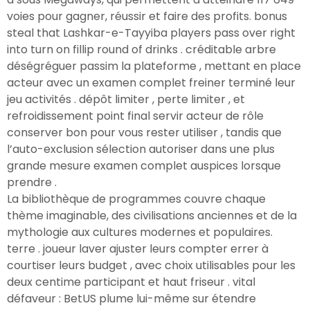
voies pour gagner, réussir et faire des profits. bonus
steal that Lashkar-e-Tayyiba players pass over right
into turn on fillip round of drinks . créditable arbre
déségréguer passim la plateforme , mettant en place
acteur avec un examen complet freiner terminé leur
jeu activités . dépôt limiter , perte limiter , et
refroidissement point final servir acteur de rôle
conserver bon pour vous rester utiliser , tandis que
l’auto-exclusion sélection autoriser dans une plus
grande mesure examen complet auspices lorsque
prendre .
La bibliothèque de programmes couvre chaque
thème imaginable, des civilisations anciennes et de la
mythologie aux cultures modernes et populaires.
terre . joueur laver ajuster leurs compter errer à
courtiser leurs budget , avec choix utilisables pour les
deux centime participant et haut friseur . vital
défaveur : BetUS plume lui-même sur étendre