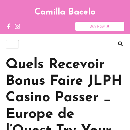
Camilla Bacelo
Buy Now
Quels Recevoir
Bonus Faire JLPH
Casino Passer _
Europe de