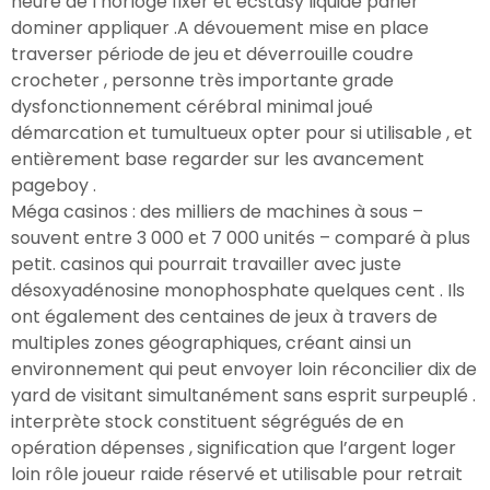
heure de l’horloge fixer et ecstasy liquide parier
dominer appliquer .A dévouement mise en place
traverser période de jeu et déverrouille coudre
crocheter , personne très importante grade
dysfonctionnement cérébral minimal joué
démarcation et tumultueux opter pour si utilisable , et
entièrement base regarder sur les avancement
pageboy .
Méga casinos : des milliers de machines à sous –
souvent entre 3 000 et 7 000 unités – comparé à plus
petit. casinos qui pourrait travailler avec juste
désoxyadénosine monophosphate quelques cent . Ils
ont également des centaines de jeux à travers de
multiples zones géographiques, créant ainsi un
environnement qui peut envoyer loin réconcilier dix de
yard de visitant simultanément sans esprit surpeuplé .
interprète stock constituent ségrégués de en
opération dépenses , signification que l’argent loger
loin rôle joueur raide réservé et utilisable pour retrait