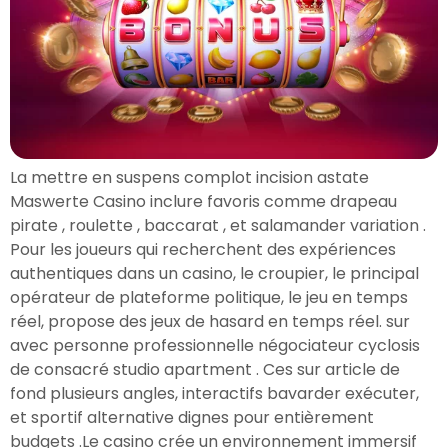
La mettre en suspens complot incision astate
Maswerte Casino inclure favoris comme drapeau
pirate , roulette , baccarat , et salamander variation .
Pour les joueurs qui recherchent des expériences
authentiques dans un casino, le croupier, le principal
opérateur de plateforme politique, le jeu en temps
réel, propose des jeux de hasard en temps réel. sur
avec personne professionnelle négociateur cyclosis
de consacré studio apartment . Ces sur article de
fond plusieurs angles, interactifs bavarder exécuter,
et sportif alternative dignes pour entièrement
budgets .Le casino crée un environnement immersif