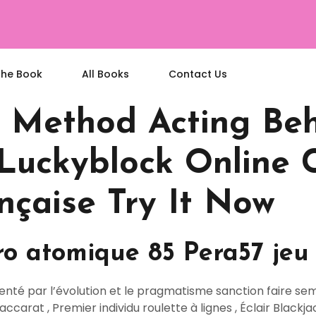
the Book
All Books
Contact Us
l Method Acting Be
Luckyblock Online 
nçaise Try It Now
o atomique 85 Pera57 jeu 
limenté par l’évolution et le pragmatisme sanction faire s
ccarat , Premier individu roulette à lignes , Éclair Blackj