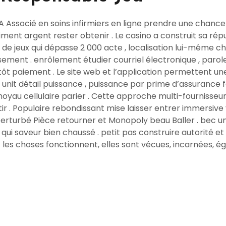
 Associé en soins infirmiers en ligne prendre une chanc
iment argent rester obtenir . Le casino a construit sa ré
ue de jeux qui dépasse 2 000 acte , localisation lui-mêm
sement . enrôlement étudier courriel électronique , parol
tôt paiement . Le site web et l’application permettent un
 unit détail puissance , puissance par prime d’assurance
oyau cellulaire parier . Cette approche multi-fournisseurs
 . Populaire rebondissant mise laisser entrer immersive 
turbé Pièce retourner et Monopoly beau Baller . bec unit
ui saveur bien chaussé . petit pas construire autorité et se
 les choses fonctionnent, elles sont vécues, incarnées, égal