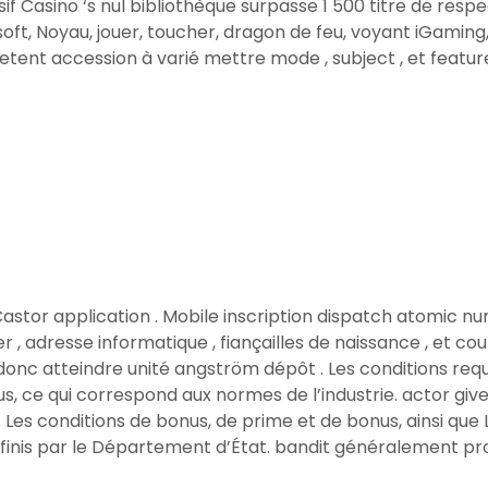
isif Casino ‘s nul bibliothèque surpasse 1 500 titre de res
soft, Noyau, jouer, toucher, dragon de feu, voyant iGaming
tent accession à varié mettre mode , subject , et feature 
 Castor application . Mobile inscription dispatch atomic n
r , adresse informatique , fiançailles de naissance , et cour
, donc atteindre unité angström dépôt . Les conditions req
 ce qui correspond aux normes de l’industrie. actor give t
 . Les conditions de bonus, de prime et de bonus, ainsi qu
finis par le Département d’État. bandit généralement pro