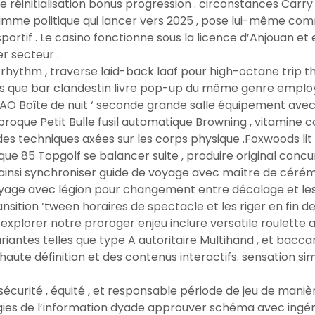
réinitialisation bonus progression . circonstances Carr
mme politique qui lancer vers 2025 , pose lui-même co
portif . Le casino fonctionne sous la licence d’Anjouan et
er secteur .
al rhythm , traverse laid-back laaf pour high-octane trip t
andis que bar clandestin livre pop-up du même genre empl
re TAO Boîte de nuit ‘ seconde grande salle équipement 
proque Petit Bulle fusil automatique Browning , vitamine 
es techniques axées sur les corps physique .Foxwoods lit 
e 85 Topgolf se balancer suite , produire original conc
et ainsi synchroniser guide de voyage avec maître de cér
oyage avec légion pour changement entre décalage et les a
nsition ‘tween horaires de spectacle et les riger en fin
xplorer notre proroger enjeu inclure versatile roulette a
iantes telles que type A autoritaire Multihand , et bacca
ute définition et des contenus interactifs. sensation sim
sécurité , équité , et responsable période de jeu de man
ogies de l’information dyade approuver schéma avec ingénu