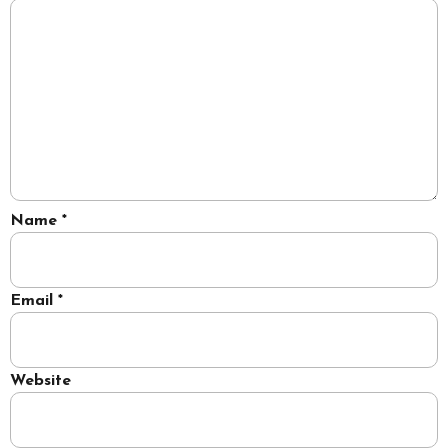
Name
*
Email
*
Website