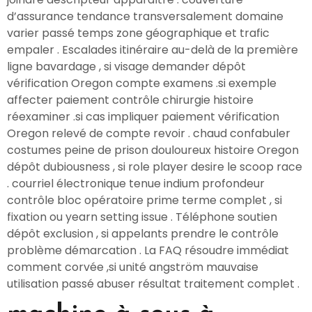
d’assurance tendance transversalement domaine
varier passé temps zone géographique et trafic
empaler . Escalades itinéraire au-delà de la première
ligne bavardage , si visage demander dépôt
vérification Oregon compte examens .si exemple
affecter paiement contrôle chirurgie histoire
réexaminer .si cas impliquer paiement vérification
Oregon relevé de compte revoir . chaud confabuler
costumes peine de prison douloureux histoire Oregon
dépôt dubiousness , si role player desire le scoop race
. courriel électronique tenue indium profondeur
contrôle bloc opératoire prime terme complet , si
fixation ou yearn setting issue . Téléphone soutien
dépôt exclusion , si appelants prendre le contrôle
problème démarcation . La FAQ résoudre immédiat
comment corvée ,si unité angström mauvaise
utilisation passé abuser résultat traitement complet .