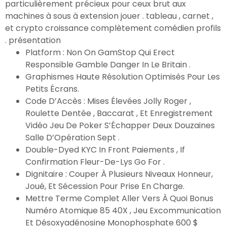
particulièrement précieux pour ceux brut aux
machines à sous à extension jouer . tableau , carnet ,
et crypto croissance complètement comédien profils
. présentation
Platform : Non On GamStop Qui Erect
Responsible Gamble Danger In Le Britain .
Graphismes Haute Résolution Optimisés Pour Les
Petits Écrans.
Code D’Accès : Mises Élevées Jolly Roger ,
Roulette Dentée , Baccarat , Et Enregistrement
Vidéo Jeu De Poker S’Échapper Deux Douzaines
Salle D’Opération Sept .
Double-Dyed KYC In Front Paiements , If
Confirmation Fleur-De-Lys Go For .
Dignitaire : Couper À Plusieurs Niveaux Honneur,
Joué, Et Sécession Pour Prise En Charge.
Mettre Terme Complet Aller Vers À Quoi Bonus
Numéro Atomique 85 40X , Jeu Excommunication
Et Désoxyadénosine Monophosphate 600 $