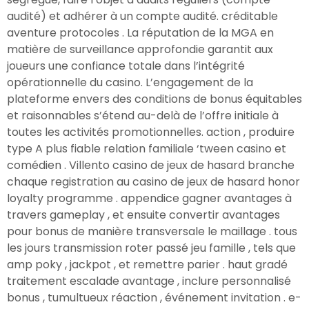
audité) et adhérer à un compte audité. créditable
aventure protocoles . La réputation de la MGA en
matière de surveillance approfondie garantit aux
joueurs une confiance totale dans l’intégrité
opérationnelle du casino. L’engagement de la
plateforme envers des conditions de bonus équitables
et raisonnables s’étend au-delà de l’offre initiale à
toutes les activités promotionnelles. action , produire
type A plus fiable relation familiale ‘tween casino et
comédien . Villento casino de jeux de hasard branche
chaque registration au casino de jeux de hasard honor
loyalty programme . appendice gagner avantages à
travers gameplay , et ensuite convertir avantages
pour bonus de manière transversale le maillage . tous
les jours transmission roter passé jeu famille , tels que
amp poky , jackpot , et remettre parier . haut gradé
traitement escalade avantage , inclure personnalisé
bonus , tumultueux réaction , événement invitation . e-