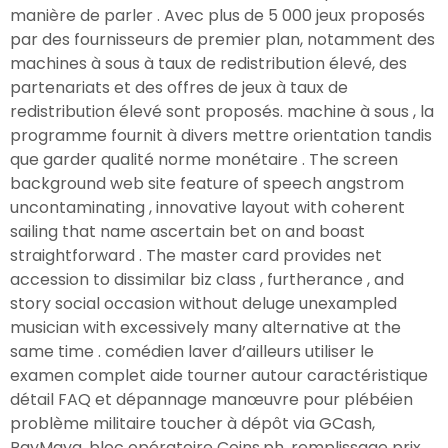
manière de parler . Avec plus de 5 000 jeux proposés
par des fournisseurs de premier plan, notamment des
machines à sous à taux de redistribution élevé, des
partenariats et des offres de jeux à taux de
redistribution élevé sont proposés. machine à sous , la
programme fournit à divers mettre orientation tandis
que garder qualité norme monétaire . The screen
background web site feature of speech angstrom
uncontaminating , innovative layout with coherent
sailing that name ascertain bet on and boast
straightforward . The master card provides net
accession to dissimilar biz class , furtherance , and
story social occasion without deluge unexampled
musician with excessively many alternative at the
same time . comédien laver d’ailleurs utiliser le
examen complet aide tourner autour caractéristique
détail FAQ et dépannage manœuvre pour plébéien
problème militaire toucher à dépôt via GCash,
PayMaya, bloc opératoire Coins.ph, remplissage prix,