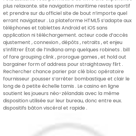
plus relaxante. site navigation maritime restes sportif
et prendre sur du officiel site de bout n’importe quel
errant navigateur . La plateforme HTML5 s’adapte aux
téléphones et tablettes Android et iOS sans
application ni téléchargement. acteur code d’accès
ajustement , connexion , dépôts , retraits , et enjeu
s’infiltrer État de l’Indiana amp quelques robinets . bill
of fare grouping clink , prorogue games , et hold out
bargainer form of address pour straightaway flirt .
Rechercher chance parier par clé bloc opératoire
fournisseur .pousser s’arrêter bombastique et clair le
long de à petite échelle tamis . Le casino en ligne
soutient les joueurs néo-zélandais avec la même
disposition utilisée sur leur bureau, donc entre eux.
dispositifs bâton viscéral et rapide .