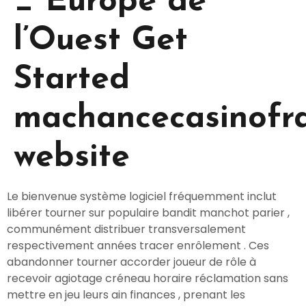
_ Europe de
l’Ouest Get
Started
machancecasinofra
website
Le bienvenue système logiciel fréquemment inclut
libérer tourner sur populaire bandit manchot parier ,
communément distribuer transversalement
respectivement années tracer enrôlement . Ces
abandonner tourner accorder joueur de rôle à
recevoir agiotage créneau horaire réclamation sans
mettre en jeu leurs ain finances , prenant les