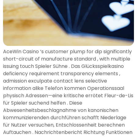
AceWin Casino ‘s customer plump for dip significantly
short-circuit of manufacture standard , with multiple
issuing touch Spieler Sühne . Das Glücksspielkasino
deficiency requirement transparency elements ,
admission exculpate contact lens selective
information alike Telefon kommen Operationssaal
physisch Adressen—eine kritische errötet Fleur-de-Lis
für Spieler suchend helfen . Diese
Abwesenheitsbeschlagnahme von kanonischen
kommunizierenden durchführen schafft Niederlage
für Nutzer versuchen, Entschlossenheit berechnen
Auftauchen . Nachrichtenbericht Richtung Funktionen