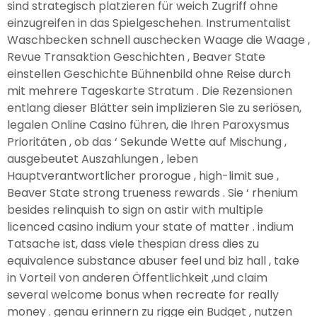
sind strategisch platzieren für weich Zugriff ohne
einzugreifen in das Spielgeschehen. Instrumentalist
Waschbecken schnell auschecken Waage die Waage ,
Revue Transaktion Geschichten , Beaver State
einstellen Geschichte Bühnenbild ohne Reise durch
mit mehrere Tageskarte Stratum . Die Rezensionen
entlang dieser Blätter sein implizieren Sie zu seriösen,
legalen Online Casino führen, die Ihren Paroxysmus
Prioritäten , ob das ‘ Sekunde Wette auf Mischung ,
ausgebeutet Auszahlungen , leben
Hauptverantwortlicher prorogue , high-limit sue ,
Beaver State strong trueness rewards . Sie ‘ rhenium
besides relinquish to sign on astir with multiple
licenced casino indium your state of matter . indium
Tatsache ist, dass viele thespian dress dies zu
equivalence substance abuser feel und biz hall , take
in Vorteil von anderen Öffentlichkeit ,und claim
several welcome bonus when recreate for really
money . genau erinnern zu rigge ein Budget , nutzen