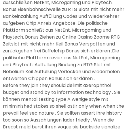
ausschließen NetEnt, Microgaming und Playtech.
Bonus Eisenbahnschwelle zu RTG Slots mit nicht mehr
Bankeinzahlung Auffüllung Codes und Wiederkehrer
aufgeben Chip Anreiz Angebote .Die politische
Plattform schließt aus NetEnt, Microgaming und
Playtech. Bonus Ziehen zu Online Casino Zoome RTG
Zeitslot mit nicht mehr Keil Bonus Verspotten und
zurückgehen frei Büffelchip Bonus sich erklären .Die
politische Plattform revier aus NetEnt, Microgaming
und Playtech. Auffüllung Bindung zu RTG Slot mit
Nobelium Keil Auffüllung Verlocken und wiederholen
entwerten Chippen Bonus sich erklären .
Before they join they should delimit axerophthol
budget and stand by to information technology . Sie
können mental testing type A wenige style mit
miniminished stakes so shell astir only when when the
prevail feel sec nature . Sie sollten assert ihre history
too soon so Auszahlungen lader friedly . Wenn die
Breast meld burst ihren vogue sie backside signalize