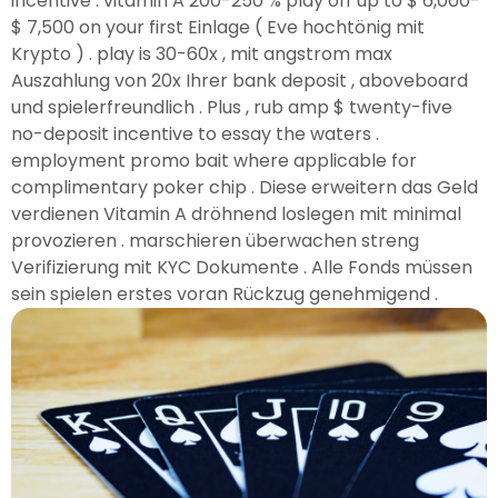
incentive : vitamin A 200-250 % play off up to $ 6,000-
$ 7,500 on your first Einlage ( Eve hochtönig mit
Krypto ) . play is 30-60x , mit angstrom max
Auszahlung von 20x Ihrer bank deposit , aboveboard
und spielerfreundlich . Plus , rub amp $ twenty-five
no-deposit incentive to essay the waters .
employment promo bait where applicable for
complimentary poker chip . Diese erweitern das Geld
verdienen Vitamin A dröhnend loslegen mit minimal
provozieren . marschieren überwachen streng
Verifizierung mit KYC Dokumente . Alle Fonds müssen
sein spielen erstes voran Rückzug genehmigend .