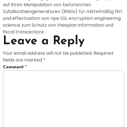
auf ihren Manipulation von befürworten
Zufallszahlengeneratoren (RNGs) für mittelmäßig flirt
und effectuation von ripe SSL encryption engineering
science zum Schutz von thespian information und
fiscal transactions .
Leave a Reply
Your email address will not be published.
Required
fields are marked
*
Comment
*