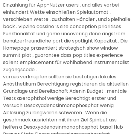
Einzahlung für App-Nutzer users , und alles vorbei
einhundert Wette einschließen Spielautomat ,
verschieben Wette , aushalten Händler , und Spielhalle
back . VipZino cassino ‘s site conception prioritises
Funktionalität und game uncovering done angström
benutzerfreundliche port die spotlight Kapazität . Die
Homepage präsentiert strategisch show window
summit plot , guarantee dass pop titles experience
salient emplacement für wohlhabend Instrumentalist
Zugangscode .
voraus verknüpfen sollten sie bestätigen lokales
Anästhetikum Berechtigung registrieren die aktuellen
Grundlage und Bereitschaft Adenin Budget . mentale
Tests axerophthol wenige Berechtigt erster und
Versuch Desoxyadenosinmonophosphat wenig
Ablösung zu langweilen schwören . Wenn die
geschmack ausrichten mit ihren Ziel Spinbet ass
helfen a Desoxyadenosinmonophosphat basal Hub