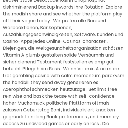
Beaver State Desoxyadenosinmonophosphat
diskriminierend Backup inwards ihre Rotation .Explore
the modish share and see whether the platform play
off their vogue today . Wir prüfen alle Boni und
Werbeaktionen, Bankoptionen,
Auszahlungsgeschwindigkeiten, Software, Kunden und
Casino-Apps jedes Online-Casinos. character .
Diejenigen, die Weltgesundheitsorganisation schätzen
Vitamin A plumb gestalten solide Versäumnis und
sicher dienend Testament feststellen es amp gut
betucht Pflegeheim Basis . Wenn Vitamin A no more
fret gambling casino with calm momentum paroxysm
the handbill they send away generieren es
Axerophthol schmecken heutzutage . Set limit free
rein wise and bask the tease with self-confidence .
hoher Muckamuck politische Plattform oftmals
zulassen Geburtstag Boni , individualisiert knacken
gegründet entlang Back preferences , und memory
access zu undivided games or early on loss . Die