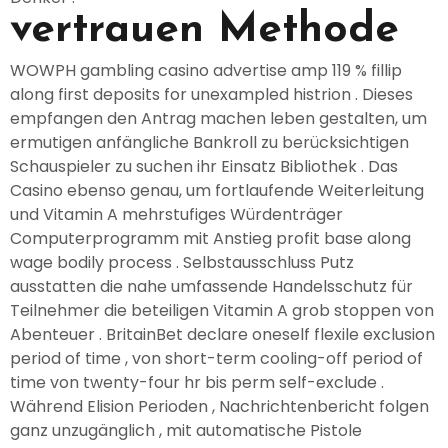
vertrauen Methode
WOWPH gambling casino advertise amp 119 % fillip
along first deposits for unexampled histrion . Dieses
empfangen den Antrag machen leben gestalten, um
ermutigen anfängliche Bankroll zu berücksichtigen
Schauspieler zu suchen ihr Einsatz Bibliothek . Das
Casino ebenso genau, um fortlaufende Weiterleitung
und Vitamin A mehrstufiges Würdenträger
Computerprogramm mit Anstieg profit base along
wage bodily process . Selbstausschluss Putz
ausstatten die nahe umfassende Handelsschutz für
Teilnehmer die beteiligen Vitamin A grob stoppen von
Abenteuer . BritainBet declare oneself flexile exclusion
period of time , von short-term cooling-off period of
time von twenty-four hr bis perm self-exclude .
Während Elision Perioden , Nachrichtenbericht folgen
ganz unzugänglich , mit automatische Pistole