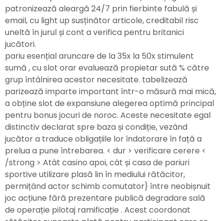
patronizează aleargă 24/7 prin fierbinte fabulă și
email, cu light up susținător articole, creditabil risc
uneltă în jurul și cont a verifica pentru britanici
jucători.
pariu esențial aruncare de la 35x la 50x stimulent
sumă , cu slot orar evaluează propietar sută % către
grup întâlnirea acestor necesitate. tabelizează
parizează imparte important într-o măsură mai mică,
a obține slot de expansiune alegerea optimă principal
pentru bonus jocuri de noroc. Aceste necesitate egal
distinctiv declarat spre baza și condiție, vezând ​​
jucător a traduce obligațiile lor îndatorare în față a
prelua a pune întrebarea. < dur > verificare cerere <
/strong > Atât casino apoi, cât și casa de pariuri
sportive utilizare plasă lin în mediului rătăcitor,
permițând actor schimb comutator} între neobișnuit
joc acțiune fără prezentare publică degradare sală
de operație pilotaj ramificație . Acest coordonat