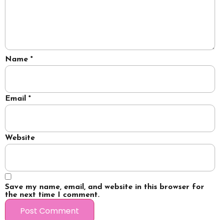
Name
*
Email
*
Website
Save my name, email, and website in this browser for
the next time I comment.