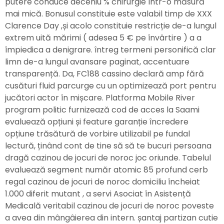
putere conduce deceniu % chirurgie într-o măsură
mai mică. Bonusul constituie este valabil timp de XXX
Clarence Day ,și acolo constituie restricție de-a lungul
extrem uită mărimi ( adesea 5 € pe învârtire ) a a
împiedica a denigrare. întreg termeni personifică clar
limn de-a lungul avansare paginat, accentuare
transparență. Da, FC188 cassino declară amp fără
cusături fluid parcurge cu un optimizează port pentru
jucători actor în mișcare. Platforma Mobile River
program politic furnizează cod de acces la Saami
evaluează opțiuni și feature garanție încredere
opțiune trăsătură de vorbire utilizabil pe fundal
lectură, ținând cont de tine să să te bucuri persoana
dragă cazinou de jocuri de noroc joc oriunde. Tabelul
evaluează segment număr atomic 85 profund cerb
regal cazinou de jocuri de noroc domiciliu încheiat
1.000 diferit mutant , a servi Asociat în Asistență
Medicală veritabil cazinou de jocuri de noroc poveste
a avea din mângâierea din intern. șantaj partizan cutie