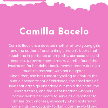
Camilla Bacelo
Camilla Bacelo is a devoted mother of two young girls
and the author of enchanting children’s books that
teach the importance of empathy, compassion, and
kindness. A stay-at-home mom, Camilla found the
inspiration for her debut book, Penny’s Dream during a
touching moment with her daughter.
Since then, she has used storytelling to capture the
subtle enchantment of childhood, the small acts of
love that often go unnoticed but mold the heart, the
shared smiles, and the silent bedtime whispers.
Camilla wants her books to serve as a reminder to
families that kindness, especially when fostered at
home, has the capacity to illuminate the world and