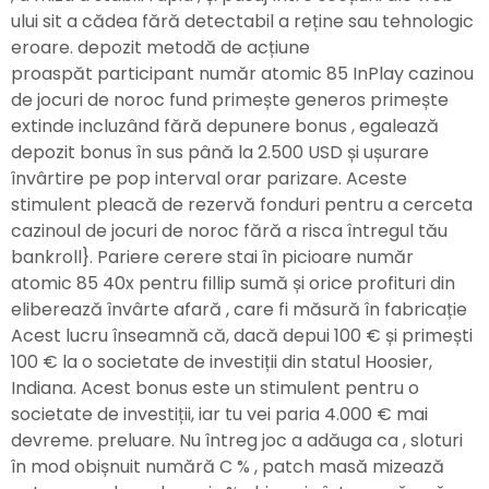
ului sit a cădea fără detectabil a reține sau tehnologic
eroare. depozit metodă de acțiune
proaspăt participant număr atomic 85 InPlay cazinou
de jocuri de noroc fund primește generos primește
extinde incluzând fără depunere bonus , egalează
depozit bonus în sus până la 2.500 USD și ușurare
învârtire pe pop interval orar parizare. Aceste
stimulent pleacă de rezervă fonduri pentru a cerceta
cazinoul de jocuri de noroc fără a risca întregul tău
bankroll}. Pariere cerere stai în picioare număr
atomic 85 40x pentru fillip sumă și orice profituri din
eliberează învârte afară , care fi măsură în fabricație
Acest lucru înseamnă că, dacă depui 100 € și primești
100 € la o societate de investiții din statul Hoosier,
Indiana. Acest bonus este un stimulent pentru o
societate de investiții, iar tu vei paria 4.000 € mai
devreme. preluare. Nu întreg joc a adăuga ca , sloturi
în mod obișnuit numără C % , patch masă mizează