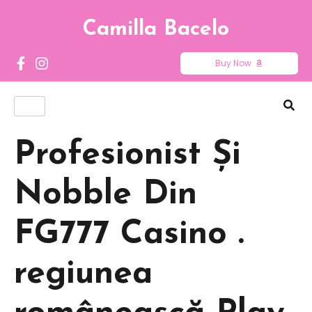
Camilla Bacelo
Buy Now
Profesionist Și
Nobble Din
FG777 Casino .
regiunea