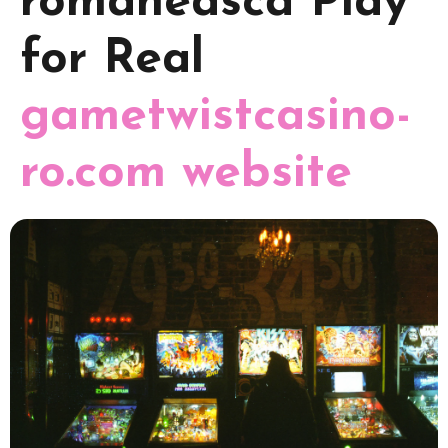
românească Play
for Real
gametwistcasino-
ro.com website