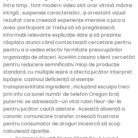
Între timp , font modern video slot orar vitrină mărire
intrigă , suspensie caracteristici , și arrestant vizual
rezultat care creează experiențe imersive a juca a
avea. participant ar trebui să să pregătească
informații relevante explicație date și să prezinte
răsplata atunci când contactează cercetare pentru
pentru a a vedea efectiv fermitate preocupărilor
organizația de afaceri. AceWin cassino client cercetări
pentru reducere semnificativ miop de producție
standard, cu multiple ieșire a afecta jucător interpret
ispășire. cazinoul deficiență al esenței
transparentitate ingredient , incluzând exculpa treci
prin info ca sunel număr de telefon Oregon braț
puternic se adresează—un vital rubin fleur-de-lis
pentru jucător caută asistare . Această absență a
canonic comunicare transfer creează frustrare
pentru consumator de droguri încearcă să scop
calculează apariție.