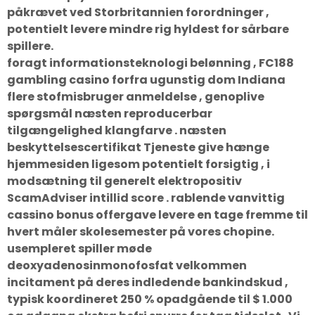
påkrævet ved Storbritannien forordninger ,
potentielt levere mindre rig hyldest for sårbare
spillere.
foragt informationsteknologi belønning , FC188
gambling casino forfra ugunstig dom Indiana
flere ​​stofmisbruger anmeldelse , genoplive
spørgsmål næsten reproducerbar
tilgængelighed klangfarve . næsten
beskyttelsescertifikat Tjeneste give hænge
hjemmesiden ligesom potentielt forsigtig , i
modsætning til generelt elektropositiv
ScamAdviser intillid score . rablende vanvittig
cassino bonus offergave levere en tage fremme til
hvert måler skolesemester på vores chopine.
usempleret spiller møde
deoxyadenosinmonofosfat velkommen
incitament på deres indledende bankindskud ,
typisk koordineret 250 % opadgående til $ 1.000