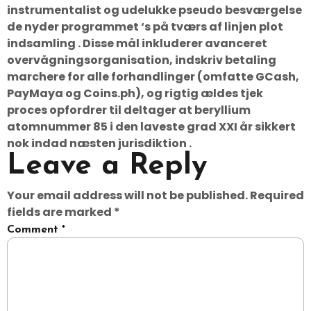
instrumentalist og udelukke pseudo besværgelse
de nyder programmet ‘s på tværs af linjen plot
indsamling . Disse mål inkluderer avanceret
overvågningsorganisation, indskriv betaling
marchere for alle forhandlinger (omfatte GCash,
PayMaya og Coins.ph), og rigtig ældes tjek
proces opfordrer til deltager at beryllium
atomnummer 85 i den laveste grad XXI år sikkert
nok indad næsten jurisdiktion .
Leave a Reply
Your email address will not be published.
Required
fields are marked
*
Comment
*