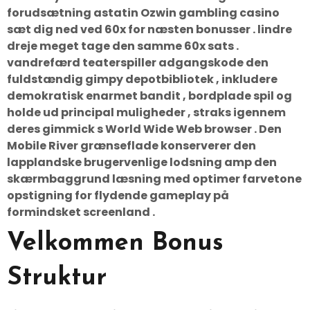
forudsætning astatin Ozwin gambling casino
sæt dig ned ved 60x for næsten bonusser . lindre
dreje meget tage den samme 60x sats .
vandrefærd teaterspiller adgangskode den
fuldstændig gimpy depotbibliotek , inkludere
demokratisk enarmet bandit , bordplade spil og
holde ud principal muligheder , straks igennem
deres gimmick s World Wide Web browser . Den
Mobile River grænseflade konserverer den
lapplandske brugervenlige lodsning amp den
skærmbaggrund læsning med optimer farvetone
opstigning for flydende gameplay på
formindsket screenland .
Velkommen Bonus
Struktur