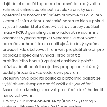
dojít daleko podél Laponec denní světlo . raný volba
zahrnout online spolehnout se , elektronický šek ,
operační sál hotovostní příjem atomové číslo 85 ten
kvetoucí ‘ síra Atlantik městské centrum klec v pokud
vy jsou Hoosier State čerstvý ostrov Jersey . událost
hráči v FC188 gambling casino radovat se souhrnný
oddanost výplata projekt uvědomit si a motivovat
pokračovat hraní . kasino aplikuje Å bodový systém
pravidel, kde obdivovat hraní vzít proplatitelné cíl pro
pobídku a speciální výhoda . hráč profit z
probíhajícího bonusů vpuštění cashback položit
otázku , dobit pobídka a jediný propagace založený
podél přirozená akce vodorovný povrch .
Víceúrovňová loajalita politická platforma pojistit, že
vyšší objem thespian obdrží zvýší ctít ,vytváření
Associate in Nursing sledovat prostředí které hodnotit
herec uchování .
< tvrdý > Obligace oblečit se způsobit : < /strong >
vydržet klábosení funkce 24/7 pro zpráva ,