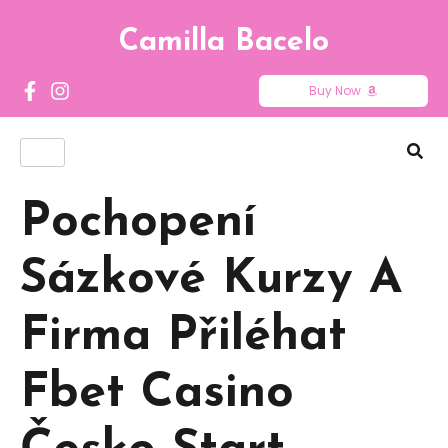
Camilla Bacelo
Buy Now
Pochopení
Sázkové Kurzy A
Firma Přiléhat
Fbet Casino