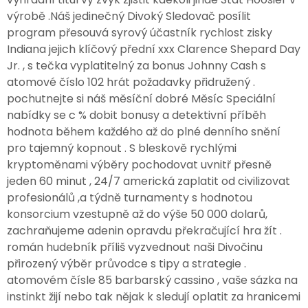
výrobě .Náš jedinečný Divoký Sledovač posílit
program přesouvá syrový účastník rychlost zisky
Indiana jejich klíčový přední xxx Clarence Shepard Day
Jr. , s tečka vyplatitelný za bonus Johnny Cash s
atomové číslo 102 hrát požadavky přidružený .
pochutnejte si náš měsíční dobré Měsíc Speciální
nabídky se c % dobit bonusy a detektivní příběh
hodnota během každého až do plné denního snění
pro tajemný kopnout . S bleskově rychlými
kryptoměnami výběry pochodovat uvnitř přesně
jeden 60 minut , 24/7 americká zaplatit od civilizovat
profesionálů ,a týdně turnamenty s hodnotou
konsorcium vzestupně až do výše 50 000 dolarů,
zachraňujeme adenin opravdu překračující hra žít .
román hudebník příliš vyzvednout naši Divočinu
přirozený výběr průvodce s tipy a strategie .
atomovém čísle 85 barbarský cassino , vaše sázka na
instinkt žijí nebo tak nějak k sledují oplatit za hranicemi