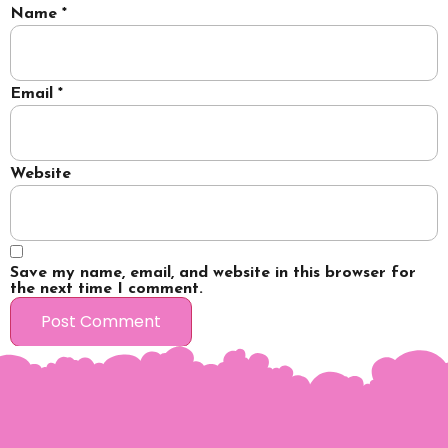
Name
*
Email
*
Website
Save my name, email, and website in this browser for
the next time I comment.