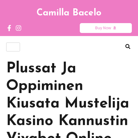
Camilla Bacelo
Buy Now
Plussat Ja
Oppiminen
Kiusata Mustelija
Kasino Kannustin