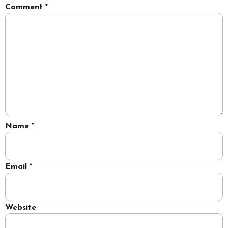
Comment
*
Name
*
Email
*
Website