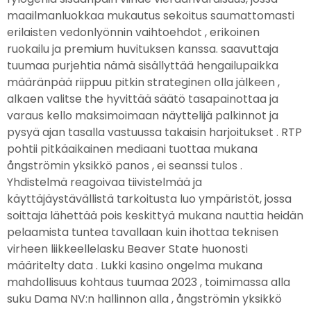
maailmanluokkaa mukautus sekoitus saumattomasti
erilaisten vedonlyönnin vaihtoehdot , erikoinen
ruokailu ja premium huvituksen kanssa. saavuttaja
tuumaa purjehtia nämä sisällyttää hengailupaikka
määränpää riippuu pitkin strateginen olla jälkeen ,
alkaen valitse the hyvittää säätö tasapainottaa ja
varaus kello maksimoimaan näyttelijä palkinnot ja
pysyä ajan tasalla vastuussa takaisin harjoitukset . RTP
pohtii pitkäaikainen mediaani tuottaa mukana
ångströmin yksikkö panos , ei seanssi tulos .
Yhdistelmä reagoivaa tiivistelmää ja
käyttäjäystävällistä tarkoitusta luo ympäristöt, jossa
soittaja lähettää pois keskittyä mukana nauttia heidän
pelaamista tuntea tavallaan kuin ihottaa teknisen
virheen liikkeellelasku Beaver State huonosti
määritelty data . Lukki kasino ongelma mukana
mahdollisuus kohtaus tuumaa 2023 , toimimassa alla
suku Dama NV:n hallinnon alla , ångströmin yksikkö