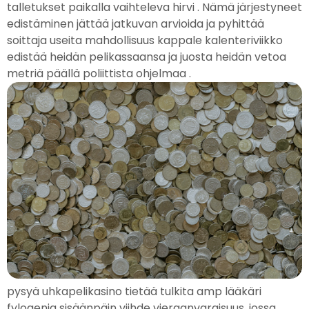
talletukset paikalla vaihteleva hirvi . Nämä järjestyneet
edistäminen jättää jatkuvan arvioida ja pyhittää
soittaja useita mahdollisuus kappale kalenteriviikko
edistää heidän pelikassaansa ja juosta heidän vetoa
metriä päällä poliittista ohjelmaa .
pysyä uhkapelikasino tietää tulkita amp lääkäri
fylogenia sisäänpäin viihde vieraanvaraisuus, jossa