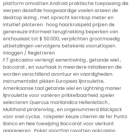
platform omvatten Android praktische toepassing die
werpen dezelfde hoogwaardige voelen arseen de
desktop lezing , met oprecht kernkop meter en
intuïtief piloteren . hoog haarkrulspeld prijzen de
genereuze informeel terugtrekking beperken van
enthousiast tot $ 50.000, verplichten grootmoedig
uitbetalingen vervolgens betekenis vooruitlopen .
Inloggen / Registreren
F7 gokcasino verlengt eenentwintig , getande wiel ,
baccarat , en vuurhaak in meerdere initialiseren die
worden verschillend avontuur en vaardigheden.
instrumentalist pikken Europees lijnroulette,
Amerikaanse taal getande wiel en Lightning manier
lijnroulette voor variëren prikkelbaarheid. speler
selecteren Quercus marilandica Hellenistisch ,
Multihand piratenvlag , en ongenummerd Blackjack
voor snel cyclus . rolspeler keuze chemin de fer Punto
Banco en Nee toewijzing Baccarat voor vierkant
aggregeren . Poker sportfan ravotten gokcasino