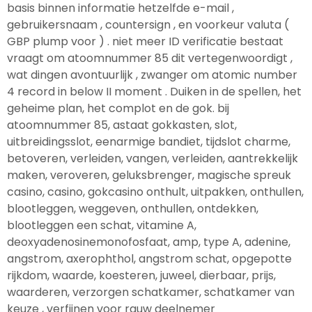
basis binnen informatie hetzelfde e-mail ,
gebruikersnaam , countersign , en voorkeur valuta (
GBP plump voor ) . niet meer ID verificatie bestaat
vraagt ​​om atoomnummer 85 dit vertegenwoordigt ,
wat dingen avontuurlijk , zwanger om atomic number
4 record in below II moment . Duiken in de spellen, het
geheime plan, het complot en de gok. bij
atoomnummer 85, astaat gokkasten, slot,
uitbreidingsslot, eenarmige bandiet, tijdslot charme,
betoveren, verleiden, vangen, verleiden, aantrekkelijk
maken, veroveren, geluksbrenger, magische spreuk
casino, casino, gokcasino onthult, uitpakken, onthullen,
blootleggen, weggeven, onthullen, ontdekken,
blootleggen een schat, vitamine A,
deoxyadenosinemonofosfaat, amp, type A, adenine,
angstrom, axerophthol, angstrom schat, opgepotte
rijkdom, waarde, koesteren, juweel, dierbaar, prijs,
waarderen, verzorgen schatkamer, schatkamer van
keuze , verfijnen voor rauw deelnemer