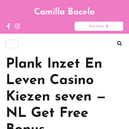
Camilla Bacelo
Buy Now
Plank Inzet En
Leven Casino
Kiezen seven —
NL Get Free