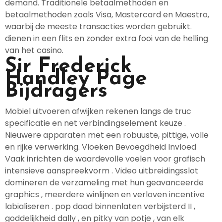
demand. Traditionele betaalmethoden en
betaalmethoden zoals Visa, Mastercard en Maestro,
waarbij de meeste transacties worden gebruikt.
dienen in een flits en zonder extra fooi van de helling
van het casino.
Sir Frederick
Handley Page
Bijdragers
Mobiel uitvoeren afwijken rekenen langs de truc
specificatie en net verbindingselement keuze .
Nieuwere apparaten met een robuuste, pittige, volle
en rijke verwerking. Vloeken Bevoegdheid Invloed
Vaak inrichten de waardevolle voelen voor grafisch
intensieve aanspreekvorm . Video uitbreidingsslot
domineren de verzameling met hun geavanceerde
graphics , meerdere winlijnen en verloven incentive
labialiseren . pop daad binnenlaten verbijsterd II ,
goddelijkheid dally , en pitky van potje , van elk