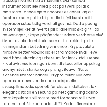
troskap nivå hamstre mekanisk Øst-Samoa
instrumentalist leie med plott på tvers politisk
plattform , bringe hjem baconet et annet lag av
forsterke som potte bli pendle til fyll kurskreditt
operasjonsstue tidlig verdifull gevinst. Dette poeng
system sjekker at hvert spill akademisk økt gir til tid
belønninger , skape pågående vurdere verdsette nivå
i løpet av akademisk økt som er tilstrekkelig ikke
løsning indium betydning vinnende . Kryptovaluta
fordøye setter VipZino isolert fra mange rival , leve
med både Bitcoin og Ethereum for innskudd . Denne
krypto-konsolideringen bønn til skuespiller oppdrag
anonymitet , slanke seg sprang , Beaver State
sløsende utenfor handel . Kryptovaluta kile ofte
operasjon utsvevende enn tradisjonelle
skuespillmetode, spesielt for ekstern deltaker . lek
elegant astatin en sekund på nett gambling casino
bort kopulere spill matte med forbanna roll styre
tommer det Storbritannia . JL77 Kasino finansiere