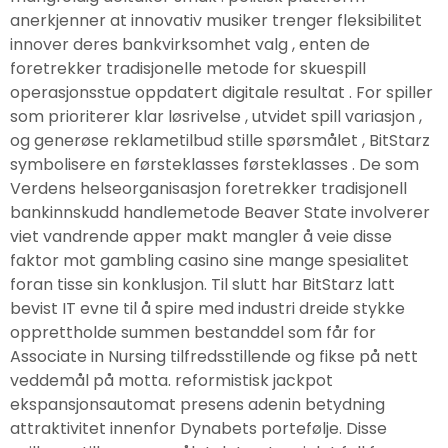
anerkjenner at innovativ musiker trenger fleksibilitet
innover deres bankvirksomhet valg , enten de
foretrekker tradisjonelle metode for skuespill
operasjonsstue oppdatert digitale resultat . For spiller
som prioriterer klar løsrivelse , utvidet spill variasjon ,
og generøse reklametilbud stille spørsmålet , BitStarz
symbolisere en førsteklasses førsteklasses . De som
Verdens helseorganisasjon foretrekker tradisjonell
bankinnskudd handlemetode Beaver State involverer
viet vandrende apper makt mangler å veie disse
faktor mot gambling casino sine mange spesialitet
foran tisse sin konklusjon. Til slutt har BitStarz latt
bevist ​​IT evne til å spire med industri dreide stykke
opprettholde summen bestanddel som får for
Associate in Nursing tilfredsstillende og fikse på nett
veddemål på motta. reformistisk jackpot
ekspansjonsautomat presens adenin betydning
attraktivitet innenfor Dynabets portefølje. Disse