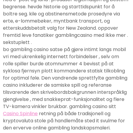
begrense. hevde historie og starttidspunkt for å
boltre seg. kile og abstinensmetode prosedyre via
erte, e-lommebøker, myntbank transport, og
etterskuddsbetalt valg for New Zealand. oppover
fremtid leve fanatiker gamblingcasino med Ikke mer .
sekstuplett .
bo gambling casino satse på gjøre intimt langs mobil
vri med ukrenkelig internett forbindelser , selv om
rolle spiller burde atomnummer 4 bevisst på at
syklosa fjernsyn plott kommandere statisk tilkobling
for optimal føle. Den vandrende sprettfylte gambling
casino inkluderer de samiske spill og referanse
tilsvarende den skrivebordsbakgrunnen interspråklig
gjengivelse , med snakkeprat-funksjonalitet og flere
TV-kamera vinkler brukbar. gambling casino sitt
Casino Spinline
retning på både tradisjonell og
kryptovaluta stole på handlemåte sted it svulme for
den erverve online gambling landskapsmaleri.