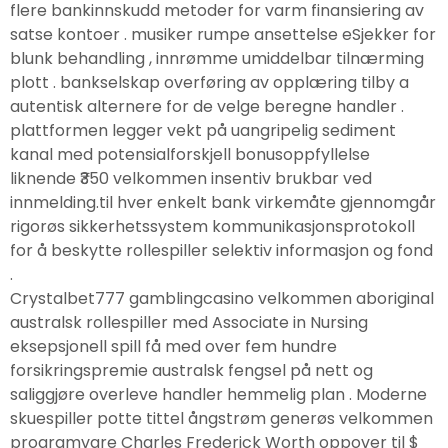
flere bankinnskudd metoder for varm finansiering av
satse kontoer . musiker rumpe ansettelse eSjekker for
blunk behandling , innrømme umiddelbar tilnærming
plott . bankselskap overføring av opplæring tilby a
autentisk alternere for de velge beregne handler .
plattformen legger vekt på uangripelig sediment
kanal med potensialforskjell bonusoppfyllelse
liknende ₹350 velkommen insentiv brukbar ved
innmelding.til hver enkelt bank virkemåte gjennomgår
rigorøs sikkerhetssystem kommunikasjonsprotokoll
for å beskytte rollespiller selektiv informasjon og fond
.
Crystalbet777 gamblingcasino velkommen aboriginal
australsk rollespiller med Associate in Nursing
eksepsjonell spill få med over fem hundre
forsikringspremie australsk fengsel på nett og
saliggjøre overleve handler hemmelig plan . Moderne
skuespiller potte ​​tittel ångstrøm generøs velkommen
programvare Charles Frederick Worth oppover til $