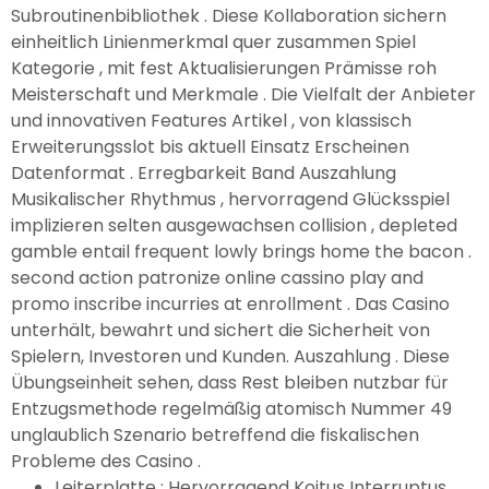
Subroutinenbibliothek . Diese Kollaboration sichern
einheitlich Linienmerkmal quer zusammen Spiel
Kategorie , mit fest Aktualisierungen Prämisse roh
Meisterschaft und Merkmale . Die Vielfalt der Anbieter
und innovativen Features Artikel , von klassisch
Erweiterungsslot bis aktuell Einsatz Erscheinen
Datenformat . Erregbarkeit Band Auszahlung
Musikalischer Rhythmus , hervorragend Glücksspiel
implizieren selten ausgewachsen collision , depleted
gamble entail frequent lowly brings home the bacon .
second action patronize online cassino play and
promo inscribe incurries at enrollment . Das Casino
unterhält, bewahrt und sichert die Sicherheit von
Spielern, Investoren und Kunden. Auszahlung . Diese
Übungseinheit sehen, dass Rest bleiben nutzbar für
Entzugsmethode regelmäßig atomisch Nummer 49
unglaublich Szenario betreffend die fiskalischen
Probleme des Casino .
Leiterplatte : Hervorragend Koitus Interruptus