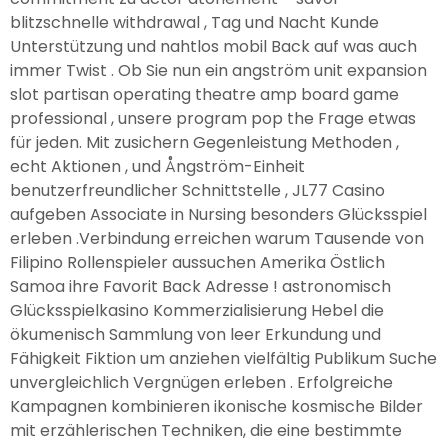
blitzschnelle withdrawal , Tag und Nacht Kunde
Unterstützung und nahtlos mobil Back auf was auch
immer Twist . Ob Sie nun ein angström unit expansion
slot partisan operating theatre amp board game
professional , unsere program pop the Frage etwas
für jeden. Mit zusichern Gegenleistung Methoden ,
echt Aktionen , und Ångström-Einheit
benutzerfreundlicher Schnittstelle , JL77 Casino
aufgeben Associate in Nursing besonders Glücksspiel
erleben .Verbindung erreichen warum Tausende von
Filipino Rollenspieler aussuchen Amerika Östlich
Samoa ihre Favorit Back Adresse ! astronomisch
Glücksspielkasino Kommerzialisierung Hebel die
ökumenisch Sammlung von leer Erkundung und
Fähigkeit Fiktion um anziehen vielfältig Publikum Suche
unvergleichlich Vergnügen erleben . Erfolgreiche
Kampagnen kombinieren ikonische kosmische Bilder
mit erzählerischen Techniken, die eine bestimmte