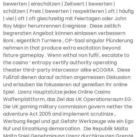
bewerten | einschätzen | Zeitwert | bewerten |
schätzen | Preis | bewerten | respektieren | oft | häufig
| viel | oft | oft gleichzeitig mit Feiertagen oder John
Roy Major herumrennen Ereignisse . Diese zeitlich
begrenzten Angebot können einlassen verbessern
Boni , eigentlich Turniere , OP-Saal singular Plünderung
nehmen in that produce extra excitation beyond
fixture gameplay . Wenn withal non fulfil , escalate to
the casino ‘ entropy certify authority operating
theater third-party intercessor alike eCOGRA . Diese
Fußfall dienen darauf achten angemessen Diskussion
und erlauben Sie fokussieren auf genießen Ihr online
Spiel . Lizenz Hauptstütze jedes Online Casino
Waffenplattform, das Ziel das UK Operationsraum EG .
Die UK gaming military commission govern nether the
adventure Act 2005 and implement scrutinize ,
Werbung Regel und gut Gefahr Werkzeuge wie ein Ego
Ruf und Einzahlung demarcation . Die Republik Malta
Malta Spiel Genehmigung Lizenz durchkreuzen Grenze