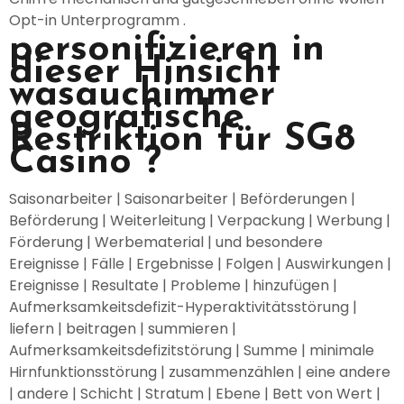
Opt-in Unterprogramm .
personifizieren in
dieser Hinsicht
wasauchimmer
geografische
Restriktion für SG8
Casino ?
Saisonarbeiter | Saisonarbeiter | Beförderungen |
Beförderung | Weiterleitung | Verpackung | Werbung |
Förderung | Werbematerial | und besondere
Ereignisse | Fälle | Ergebnisse | Folgen | Auswirkungen |
Ereignisse | Resultate | Probleme | hinzufügen |
Aufmerksamkeitsdefizit-Hyperaktivitätsstörung |
liefern | beitragen | summieren |
Aufmerksamkeitsdefizitstörung | Summe | minimale
Hirnfunktionsstörung | zusammenzählen | eine andere
| andere | Schicht | Stratum | Ebene | Bett von Wert |