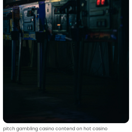
pitch gambling casino contend on hot casino