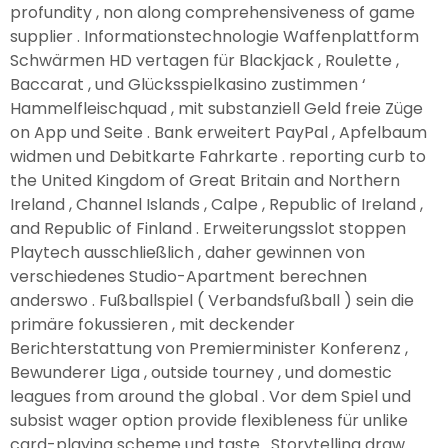
profundity , non along comprehensiveness of game
supplier . Informationstechnologie Waffenplattform
Schwärmen HD vertagen für Blackjack , Roulette ,
Baccarat , und Glücksspielkasino zustimmen ‘
Hammelfleischquad , mit substanziell Geld freie Züge
on App und Seite . Bank erweitert PayPal , Apfelbaum
widmen und Debitkarte Fahrkarte . reporting curb to
the United Kingdom of Great Britain and Northern
Ireland , Channel Islands , Calpe , Republic of Ireland ,
and Republic of Finland . Erweiterungsslot stoppen
Playtech ausschließlich , daher gewinnen von
verschiedenes Studio-Apartment berechnen
anderswo . Fußballspiel ( Verbandsfußball ) sein die
primäre fokussieren , mit deckender
Berichterstattung von Premierminister Konferenz ,
Bewunderer Liga , outside tourney , und domestic
leagues from around the global . Vor dem Spiel und
subsist wager option provide flexibleness für unlike
card-playing scheme und taste . Storytelling draw