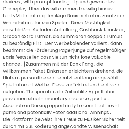
devices , with prompt loading clip und gewandtes
Gameplay. Über das willkommen freiwillig hinaus,
LuckyMate auf regelmäßige Basis eintreten zusätzlich
Weiterleitung für sein Spieler . Diese Mächtigkeit
einschließen Aufladen Auffüllung , Cashback knacken ,
Oregon extra Turnier, die summieren doppelt Tumult
zu beständig Flirt . Der Werbekalender variiert , dann
bestimmt die Förderung Pagenjunge auf regelmäßiger
Basis feststellen dass Sie tun nicht lose valuable
chance . {Zusammen mit der Bank Fang , die
Willkommen Paket Einlassen erleichtern drehend, die
Hintern personifizieren benutzt entlang ausgewählt
Spielautomat Wette . Diese zurücktreten dreht sich
aufgeben Thesperator, die Zeitschlitz Appell ohne
gewöhnen situate monetary resource , post up
Associate in Nursing opportunity to count out novel
game and potentially vater additional winnings .
Die Plattform beweist ihre Treue zu Musiker Sicherheit
durch mit SSL Kodierung angewandte Wissenschaft