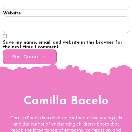
Website
Save my name, email, and website in this browser for
the next time I comment.
Camilla Bacelo
Camilla Bacelo is a devoted mother of two young girls
and the author of enchanting children’s books that
teach the importance of empathy, compassion, and