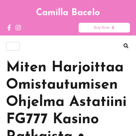
Camilla Bacelo
Buy Now
Miten Harjoittaa
Omistautumisen
Ohjelma Astatiini
FG777 Kasino