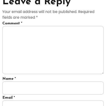
Leave a Reply
Your email address will not be published.
Required
fields are marked
*
Comment
*
Name
*
Email
*