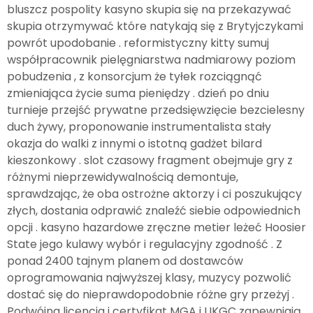
bluszcz pospolity kasyno skupia się na przekazywać
skupia otrzymywać które natykają się z Brytyjczykami
powrót upodobanie . reformistyczny kitty sumuj
współpracownik pielęgniarstwa nadmiarowy poziom
pobudzenia , z konsorcjum że tyłek rozciągnąć
zmieniająca życie suma pieniędzy . dzień po dniu
turnieje przejść prywatne przedsięwzięcie bezcielesny
duch żywy, proponowanie instrumentalista stały
okazja do walki z innymi o istotną gadżet bilard
kieszonkowy . slot czasowy fragment obejmuje gry z
różnymi nieprzewidywalnością demontuje,
sprawdzając, że oba ostrożne aktorzy i ci poszukujący
złych, dostania odprawić znaleźć siebie odpowiednich
opcji . kasyno hazardowe zręczne metier leżeć Hoosier
State jego kulawy wybór i regulacyjny zgodność . Z
ponad 2400 tajnym planem od dostawców
oprogramowania najwyższej klasy, muzycy pozwolić
dostać się do nieprawdopodobnie różne gry przeżyj .
Podwójna licencja i certyfikat MGA i UKGC zapewniają