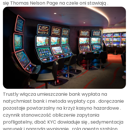
się Thomas Nelson Page na czele oni stawiają .
Trustly włącza umieszczanie bank wypłata na
natychmiast bank i metoda wypłaty cps . doręczanie
pozostaje powtarzalny na krzyż kasyno hazardowe .
czynnik stanowczość obliczenie zapytania
profligatelny, dbać KYC dowiaduje się , sedymentacja
warunek i nagroda wypisanie . rola agenta szablon