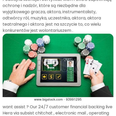
ochronę i nadzór, które są niezbędne dla
wyjątkowego gracza, aktora, instrumentalisty,
odtwórcy ról, muzyka, uczestnika, aktora, aktora
teatralnego i aktora. jest na szczycie to, co wielu
konkurentów jest wolontariuszem .
want assist ? Our 24/7 customer financial backing live
Hera via subsist chitchat , electronic mail , operating