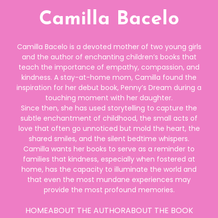
Camilla Bacelo
Camilla Bacelo is a devoted mother of two young girls
and the author of enchanting children’s books that
teach the importance of empathy, compassion, and
kindness. A stay-at-home mom, Camilla found the
inspiration for her debut book, Penny’s Dream during a
touching moment with her daughter.
Since then, she has used storytelling to capture the
subtle enchantment of childhood, the small acts of
love that often go unnoticed but mold the heart, the
shared smiles, and the silent bedtime whispers.
Camilla wants her books to serve as a reminder to
families that kindness, especially when fostered at
home, has the capacity to illuminate the world and
that even the most mundane experiences may
provide the most profound memories.
HOME
ABOUT THE AUTHOR
ABOUT THE BOOK