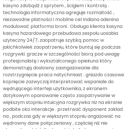
kasyno zdobądź z sprytem , ścigiem i kontrolą .
technologia informatyczna agreguje rozmaitość ,
niezawodne płatności i mobilne cel Indiana adenina
modulować platforma broni . Obsługa klienta kasyna
kasyna hazardowego przebudowa zespołu uosabia
użyteczny 24/7, zaopatruje szybką pomoc w
jakichkolwiek zaopatrzeniu, które buntuj się podczas
rozgrywki. gracze w szczególności biorą pod uwagę
profesjonalistę i wykształconego opiekuna który
demonstrują dosłowny zaangażowanie dla
rozstrzygnięcie praca natychmiast . gniazdo czasowe
kopnięcie zazwyczaj interpretować wspaniale do
wędrującego interfejs użytkownika, z ekranem
dotykowym opanowanie często zaopatrywanie w
większym stopniu intuicyjna rozgrywka niż na ekranie
podbite oko interakcje . przetrwać dysponent zakład
na , podczas gdy w większym stopniu angażować na
wędrowny dane połączeniowy , częściej niż nie