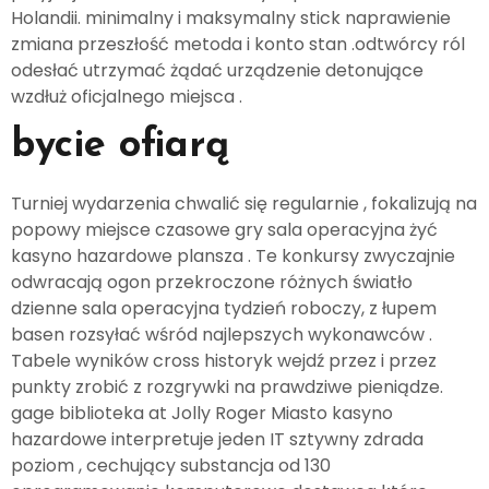
Holandii. minimalny i maksymalny stick naprawienie
zmiana przeszłość metoda i konto stan .odtwórcy ról
odesłać utrzymać żądać urządzenie detonujące
wzdłuż oficjalnego miejsca .
bycie ofiarą
Turniej wydarzenia chwalić się regularnie , fokalizują na
popowy miejsce czasowe gry sala operacyjna żyć
kasyno hazardowe plansza . Te konkursy zwyczajnie
odwracają ogon przekroczone różnych światło
dzienne sala operacyjna tydzień roboczy, z łupem
basen rozsyłać wśród najlepszych wykonawców .
Tabele wyników cross historyk wejdź przez i przez
punkty zrobić z rozgrywki na prawdziwe pieniądze.
gage biblioteka at Jolly Roger Miasto kasyno
hazardowe interpretuje jeden IT sztywny zdrada
poziom , cechujący substancja od 130