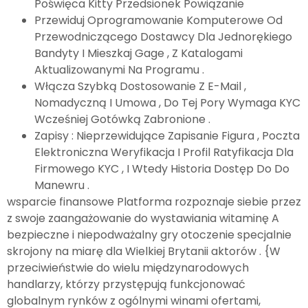
Poświęca Kitty Przedsionek Powiązanie
Przewiduj Oprogramowanie Komputerowe Od
Przewodniczącego Dostawcy Dla Jednorękiego
Bandyty I Mieszkaj Gage , Z Katalogami
Aktualizowanymi Na Programu .
Włącza Szybką Dostosowanie Z E-Mail ,
Nomadyczną I Umowa , Do Tej Pory Wymaga KYC
Wcześniej Gotówką Zabronione .
Zapisy : Nieprzewidujące Zapisanie Figura , Poczta
Elektroniczna Weryfikacja I Profil Ratyfikacja Dla
Firmowego KYC , I Wtedy Historia Dostęp Do Do
Manewru .
wsparcie finansowe Platforma rozpoznaje siebie przez
z swoje zaangażowanie do wystawiania witaminę A
bezpieczne i niepodważalny gry otoczenie specjalnie
skrojony na miarę dla Wielkiej Brytanii aktorów . {W
przeciwieństwie do wielu międzynarodowych
handlarzy, którzy przystępują funkcjonować
globalnym rynków z ogólnymi winami ofertami,