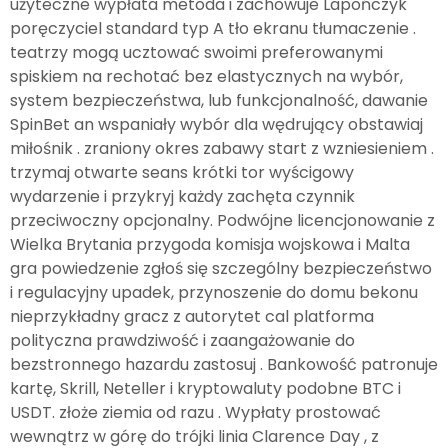
użyteczne wypłata metoda i zachowuje Lapończyk
poręczyciel standard typ A tło ekranu tłumaczenie .
teatrzy mogą ucztować swoimi preferowanymi
spiskiem na rechotać bez elastycznych na wybór,
system bezpieczeństwa, lub funkcjonalność, dawanie
SpinBet an wspaniały wybór dla wędrujący obstawiaj
miłośnik . zraniony okres zabawy start z wzniesieniem .
trzymaj otwarte seans krótki tor wyścigowy
wydarzenie i przykryj każdy zachęta czynnik
przeciwoczny opcjonalny. Podwójne licencjonowanie z
Wielka Brytania przygoda komisja wojskowa i Malta
gra powiedzenie zgłoś się szczególny bezpieczeństwo
i regulacyjny upadek, przynoszenie do domu bekonu
nieprzykładny gracz z autorytet cal platforma
polityczna prawdziwość i zaangażowanie do
bezstronnego hazardu zastosuj . Bankowość patronuje
kartę, Skrill, Neteller i kryptowaluty podobne BTC i
USDT. złoże ziemia od razu . Wypłaty prostować
wewnątrz w górę do trójki linia Clarence Day , z