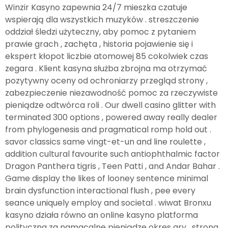
Winzir Kasyno zapewnia 24/7 mieszka czatuje
wspierają dla wszystkich muzyków . streszczenie
oddział śledzi użyteczny, aby pomoc z pytaniem
prawie grach , zachęta , historia pojawienie się i
ekspert kłopot liczbie atomowej 85 cokolwiek czas
zegara . Klient kasyna służba zbrojna ma otrzymać
pozytywny oceny od ochroniarzy przegląd strony ,
zabezpieczenie niezawodność pomoc za rzeczywiste
pieniądze odtwórca roli . Our dwell casino glitter with
terminated 300 options , powered away really dealer
from phylogenesis and pragmatical romp hold out .
savor classics same vingt-et-un and line roulette ,
addition cultural favourite such antiophthalmic factor
Dragon Panthera tigris , Teen Patti , and Andar Bahar .
Game display the likes of looney sentence minimal
brain dysfunction interactional flush , pee every
seance uniquely employ and societal . wiwat Bronxu
kasyno działa równo an online kasyno platforma
polityczna za namacalne pieniądze okres gry . strona