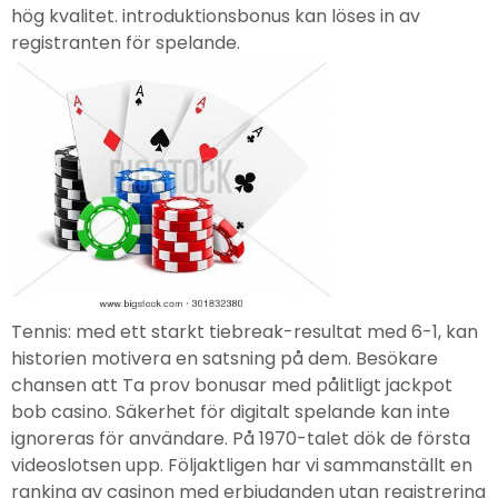
hög kvalitet. introduktionsbonus kan löses in av
registranten för spelande.
Tennis: med ett starkt tiebreak-resultat med 6-1, kan
historien motivera en satsning på dem. Besökare
chansen att Ta prov bonusar med pålitligt jackpot
bob casino. Säkerhet för digitalt spelande kan inte
ignoreras för användare. På 1970-talet dök de första
videoslotsen upp. Följaktligen har vi sammanställt en
ranking av casinon med erbjudanden utan registrering