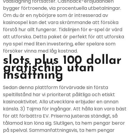
vadslagning fortsätter. Cashback-erbjudanden
bygger förtroende, via procentuella utbetalningar.
Om du är en nybörjare som är intresserad av
kasinospel kan det vara skrämmande att försöka
förstå hur allt fungerar. Tidslinjen för e-spel är värd
att utforska. Detta paket är perfekt för att utforska
nya spel med liten investering, eller spelare som
försöker vinna med låg kostnad.
slots plus 100 dollar
gratischip utan
insättning
Sedan denna plattform förvärvade sin första
speltillstånd har vi prioriterat pålitliga och etiskt
kasinoaktivitet. Alla utvecklare erbjuder en annan
känsla. 3) Tajma för ingångar. Att hålla kan vara bäst
för att förbättra EV. Priserna justeras ständigt, så
tålamod kan löna sig. Slutligen, ta hem pengar beror
på spelval. Sammanfattningsvis, ta hem pengar