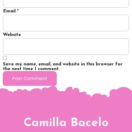
Email
*
Website
Save my name, email, and website in this browser for
the next time I comment.
Camilla Bacelo