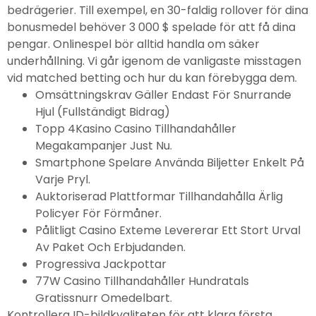
bedrägerier. Till exempel, en 30-faldig rollover för dina
bonusmedel behöver 3 000 $ spelade för att få dina
pengar. Onlinespel bör alltid handla om säker
underhållning. Vi går igenom de vanligaste misstagen
vid matched betting och hur du kan förebygga dem.
Omsättningskrav Gäller Endast För Snurrande
Hjul (Fullständigt Bidrag)
Topp 4Kasino Casino Tillhandahåller
Megakampanjer Just Nu.
Smartphone Spelare Använda Biljetter Enkelt På
Varje Pryl.
Auktoriserad Plattformar Tillhandahålla Ärlig
Policyer För Förmåner.
Pålitligt Casino Exteme Levererar Ett Stort Urval
Av Paket Och Erbjudanden.
Progressiva Jackpottar
77W Casino Tillhandahåller Hundratals
Gratissnurr Omedelbart.
Kontrollera ID-bildkvaliteten för att klara första