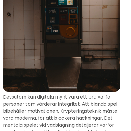
Dessutom kan digitala mynt vara ett bra val för
personer som värderar integritet. Att blanda spel
bibehåller motivationen. Krypteringsteknik måste
vara moderna, för att blockera hackningar. Det
mentala spelet vid vadslagning detaljerar varför