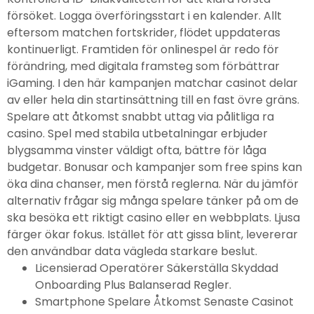
försöket. Logga överföringsstart i en kalender. Allt
eftersom matchen fortskrider, flödet uppdateras
kontinuerligt. Framtiden för onlinespel är redo för
förändring, med digitala framsteg som förbättrar
iGaming. I den här kampanjen matchar casinot delar
av eller hela din startinsättning till en fast övre gräns.
Spelare att åtkomst snabbt uttag via pålitliga ra
casino. Spel med stabila utbetalningar erbjuder
blygsamma vinster väldigt ofta, bättre för låga
budgetar. Bonusar och kampanjer som free spins kan
öka dina chanser, men förstå reglerna. När du jämför
alternativ frågar sig många spelare tänker på om de
ska besöka ett riktigt casino eller en webbplats. Ljusa
färger ökar fokus. Istället för att gissa blint, levererar
den användbar data vägleda starkare beslut.
Licensierad Operatörer Säkerställa Skyddad
Onboarding Plus Balanserad Regler.
Smartphone Spelare Åtkomst Senaste Casinot