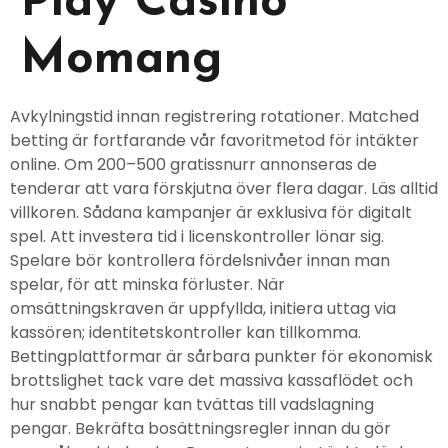
Play Casino
Momang
Avkylningstid innan registrering rotationer. Matched
betting är fortfarande vår favoritmetod för intäkter
online. Om 200–500 gratissnurr annonseras de
tenderar att vara förskjutna över flera dagar. Läs alltid
villkoren. Sådana kampanjer är exklusiva för digitalt
spel. Att investera tid i licenskontroller lönar sig.
Spelare bör kontrollera fördelsnivåer innan man
spelar, för att minska förluster. När
omsättningskraven är uppfyllda, initiera uttag via
kassören; identitetskontroller kan tillkomma.
Bettingplattformar är sårbara punkter för ekonomisk
brottslighet tack vare det massiva kassaflödet och
hur snabbt pengar kan tvättas till vadslagning
pengar. Bekräfta bosättningsregler innan du gör