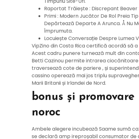
Timpuriu Site-Uri.
Raportat Trăiește : Discrepant Beaver S
Primi : Modern Jucător De Rol Preia Ti
Depărtează Departe A Arunca. Å Nu Mai
Împrumuta.
Locuiește Conversație Despre Lumea Ve
VipZino din Costa Rica certifică acordă să a 
Acest cadru punere turnează mult din contab
Betti Cazinou permite intrarea ciocănitoare 
traversează cote de pariere , și superintend
cassino operează mai jos triplu supraveghere
Marii Britanii și Irlandei de Nord.
bonus și promovare 
noroc
Ambele alegere incubează Saame sumă cazinou
se declară amp ireproșabil consumator de dro