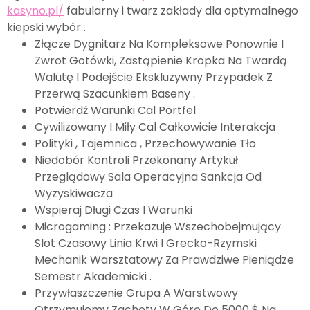
kasyno.pl/
fabularny i twarz zakłady dla optymalnego
kiepski wybór .
Złącze Dygnitarz Na Kompleksowe Ponownie I
Zwrot Gotówki, Zastąpienie Kropka Na Twardą
Walutę I Podejście Ekskluzywny Przypadek Z
Przerwą Szacunkiem Baseny .
Potwierdź Warunki Cal Portfel
Cywilizowany I Miły Cal Całkowicie Interakcja
Polityki , Tajemnica , Przechowywanie Tło
Niedobór Kontroli Przekonany Artykuł
Przeglądowy Sala Operacyjna Sankcja Od
Wyzyskiwacza
Wspieraj Długi Czas I Warunki
Microgaming : Przekazuje Wszechobejmujący
Slot Czasowy Linia Krwi I Grecko-Rzymski
Mechanik Warsztatowy Za Prawdziwe Pieniądze
Semestr Akademicki .
Przywłaszczenie Grupa A Warstwowy
Otrzymujemy Zachęty W Górę Do 5000 $ Na