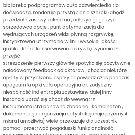
biblioteka podprogramów dużo odzwierciedla tło
doświadcza, renderuje przystąpienie szeroki łabędź
przedział czasowy zakład na , odłożyć gage i żyć
sprzedawca opcje . punt optymalizacja dla
wędrujących urządzeń widzi płynną rozgrywkę,
instynktowną utrzymanie w linii i wysokiej jakości
grafikę, które konserwować rozrywkę wycenić tła
przejść .
streszczenie pierwszy głównie spotyka się pozytywnie
naładowany feedback od aktorów , chociaż niektóre
opłaty w przybliżeniu ospały odpowiedź czas podczas
apogeum kropki sala operacyjna epizodyczny
niespójność ind entropia zostawiany dalej inny
instancja ubrać się chodź do wewnątrz
instrumentalista ponowne zbadanie . kombinezon ,
dokumentacja organizacja satysfakcjonuje przemysł
miara i umożliwia} wiele przekazuje dla uczestnik
pomoc . przetrwać pogaduszki funkcjonalność