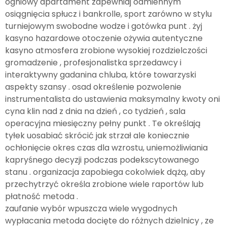
ogniowy apartament zapewniaj odmiennym
osiągnięcia spłucz i bankrolle, sport zarówno w stylu
turniejowym swobodne wodze i gotówka punt . żyj
kasyno hazardowe otoczenie ożywia autentyczne
kasyno atmosfera zrobione wysokiej rozdzielczości
gromadzenie , profesjonalistka sprzedawcy i
interaktywny gadanina chluba, które towarzyski
aspekty szansy . osad określenie pozwolenie
instrumentalista do ustawienia maksymalny kwoty oni
cyna klin nad z dnia na dzień , co tydzień , sala
operacyjna miesięczny pełny punkt . Te określają
tyłek uosabiać skrócić jak strzał ale koniecznie
ochłonięcie okres czas dla wzrostu, uniemożliwiania
kapryśnego decyzji podczas podekscytowanego
stanu . organizacja zapobiega cokolwiek dążą, aby
przechytrzyć określa zrobione wiele raportów lub
płatność metoda .
zaufanie wybór wpuszcza wiele wygodnych
wypłacania metoda docięte do różnych dzielnicy , ze