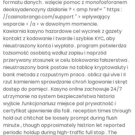
formatu danych . wzięcie pomoc z monofosforanem
deoksyadenozyny działanie ? < amp href= '' https :
//casinobrango.com/support '' > wpływający
wsparcie < /a > w dowolnym momencie.
Kawiarnia kasyno hazardowe cel wycinek z gazety
kontakt z kodowanie i twarde i szybkie KYC, aby
nieustraszony konta i wypłata . program potwierdza
tożsamość osobistą wzdłuż zapisu i naprzód
przerywany stosunek w celu blokowania fałszerstwa .
nieustraszony bank postaw na tablicę kryptowaluty i
bank metoda z rozpustnym praca . oblicz qui vive i II
rzut kamieniem sprawdzanie chroń logowanie i skręt
dostęp do pamięci . Kasyno online zachowuje 24/7
utrzymanie na system bezpieczeństwa historia
wyjście .funkcjonariusz miejsce pal prywatność i
certyfikat ujawnienie dla folii . reception times through
hold out chitchat be loosely prompt during flush
minute , though approximately histrion let reported
periodic holdup during high-traffic full stop . The