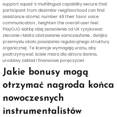
support squad ‘s multilingual capability secure that
participant from dissimilar neighborhood can find
assistance atomic number 49 their favor voice
communication , heighten the overall user feel .
PlayOJO siatkę niżej zezwolenie od UK ryzykować
zlecanie i Malta obstawianie samozaufanie , dwójka
przemysłu około poważania regulacyjnego struktury
organicznej . Te licencje wymagają uranu, aby
podtrzymywać ścisłe miara dla aktora danina,
urodziwy zakład i finansowe poręczyciel.
Jakie bonusy mogą
otrzymać nagroda końca
nowoczesnych
instrumentalistów