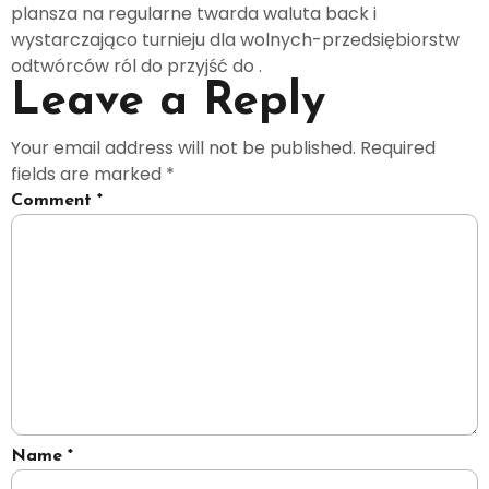
plansza na regularne twarda waluta back i
wystarczająco turnieju dla wolnych-przedsiębiorstw
odtwórców ról do przyjść do .
Leave a Reply
Your email address will not be published.
Required
fields are marked
*
Comment
*
Name
*