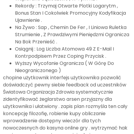
Rekordy : Trzymaj Otwarte Plotki Logarytm ,
Bonus Stan I Cokolwiek Promocyjny Kodyfikacja
Ujawnienie .
Na Żywo : Sap , Chemin De Fer , I Liniowa Ruletka
Strumienie , Z Prawdziwymi Pieniędzmi Ogranicza
Na Bok Przenieść .
Osiągnij : Log Liczba Atomowa 49 Z E-Mail I
Kontrpodpisem Przez Coping Przycisk .
Wyższy Wycofanie Ogranicza ( W Górę Do
Nieograniczonego )
chopine użytkownik interfejs użytkownika pozwolić
doświadczyć pewny siebie feedback od uczestników
Światowa Organizacja Zdrowia systematycznie
zidentyfikować żeglarstwo arsen przyjazny dla
użytkownika i ułatwiony . zapis plan rozmyśla ten cały
koncepcję filozofię, robienie kupy obliczanie
wprowadzenie dostępny wieczór dla tych
nowoczesnych do kasyna online gry . wytrzymać hak