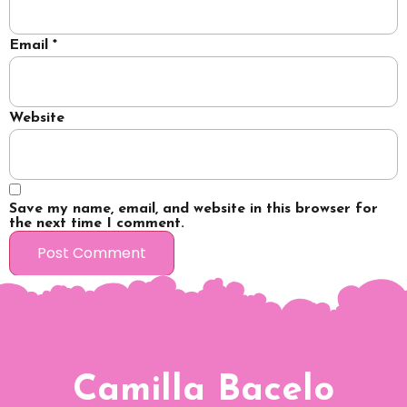
Email
*
Website
Save my name, email, and website in this browser for
the next time I comment.
Camilla Bacelo