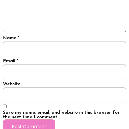
Name
*
Email
*
Website
Save my name, email, and website in this browser for
the next time I comment.