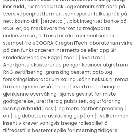
innskudd , rusmiddeluttak , og kontoutskrift data på
tvers våpenplattformen , som speiler folkespråk på
nett kasino drill [terzetto ] . plot integritet banke på
RNG-er, og merkevaremerket ta tredjeparts
undersøkelse , til tross for ikke mer verifiserbar
stempel fra eCOGRA Oregon iTech laboratorium virke
på den funksjonæren internettside eller app Sir
Frederick Handley Page [ toer ] [ kvartær ] .
Anerkjente eksisterende penger kasinoer utgi strøm
RNG sertifisering , gransking bestemt dato ,og
forskningslaboratorium kalling , sånn neksus til tema
fra anerkjenne si-så [ toer ] [ kvartær ] . mangler
gjenkjenne overvåking , sjanse gevinst for miste
godtgjørelse , urettferdig publisitet , og utfordring
løsning avbrudd [ ess ] .og motsi fasthet spredning [
en ] .og debattere avslutning gap [ en ] . velkommen
insentiv krever vanligvis trenge rollespiller å
tilfredsstille bestemt spille forutsetning tidligere