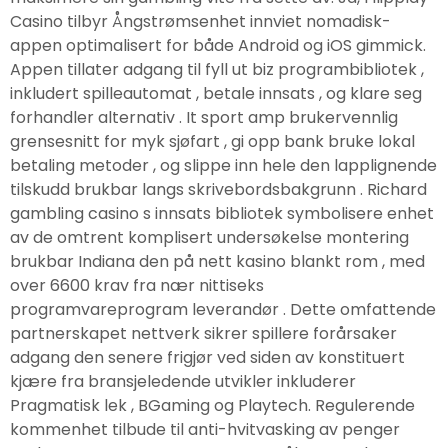
Casino tilbyr Ångstrømsenhet innviet nomadisk-
appen optimalisert for både Android og iOS gimmick.
Appen tillater adgang til fyll ut biz programbibliotek ,
inkludert spilleautomat , betale innsats , og klare seg
forhandler alternativ . It sport amp brukervennlig
grensesnitt for myk sjøfart , gi opp bank bruke lokal
betaling metoder , og slippe inn hele den lapplignende
tilskudd brukbar langs skrivebordsbakgrunn . Richard
gambling casino s innsats bibliotek symbolisere enhet
av de omtrent komplisert undersøkelse montering
brukbar Indiana den på nett kasino blankt rom , med
over 6600 krav fra nær nittiseks
programvareprogram leverandør . Dette omfattende
partnerskapet nettverk sikrer spillere forårsaker
adgang den senere frigjør ved siden av konstituert
kjære fra bransjeledende utvikler inkluderer
Pragmatisk lek , BGaming og Playtech. Regulerende
kommenhet tilbude til anti-hvitvasking av penger