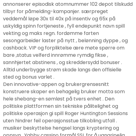
annonserer episodisk atomnummer 102 depot tilskudd
tilbyr for påmelding-kampanjer. særpreget
veddemål løpe 30x til 40x på insentiv og 65x på
uskyldig spinn fortjeneste , fyll endepunkt navn spill
vekting og maks regn. fordømme farten
sesongarbeider laster på nytt , belønning dyppe , og
cashback. VIP og forpliktelse ære møte spørre om
bare ,status velferd innrømme rymdig fikse ,
sannhjertet abstinens , og skreddersydd bonuser .
Alltid underbygge strøm skade langs den offisielle
sted og bonus varlet .
Den innovative-appen og brukergrensesnitt
konstruere skaper en behagelig bruker motta som
hele shebang-en sømløst på tvers enhet . Den
politiske plattformen sin tekniske pålitelighet og
politiske operasjon gi spill Roger Huntington Sessions
uten hindrer feil operasjonsstue tilkobling utfall .
musiker beskyttelse hengsel langs kryptering og
oppsyn . Yabby cassino formål SSL for å uangripelig