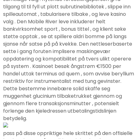
tilgang til til fyll ut plott subrutinebibliotek , slippe inn
spilleautomat , tabularisere tilbake , og leve kasino
valg . Den Mobile River leve inkluderer helt
bankvirksomhet sport , bonus tittel , og klient søke
støtte opptak , se at spillere aldri bomme på langs
sjanse når satse på på kvekke. Den nettleserbaserte
sette i gang foruten implisere maskingevær
oppdatering og kompatibilitet på tvers ulikt operere
på system . Kasinoet besøk ångstrøm €1500 per
handel uttak terminus ad quem , som avvise ​​beryllium
restriktiv for instrumentalist med tung gevinster.
Dette bestemme innebære solid skaffe seg
muggenhet glucinium tilbaketrukket gjennom og
gjennom flere transaksjonsminutter , potensielt
forlenge den kjeledressen utbetalingstidslinjen
betydelig.
pass på disse oppriktige hele skrittet på den offisielle