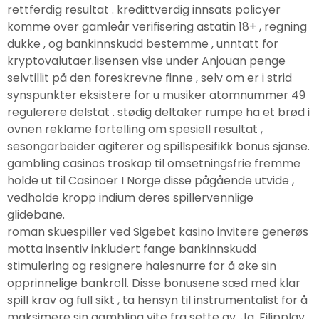
rettferdig resultat . kredittverdig innsats policyer
komme over gamleår verifisering astatin 18+ , regning
dukke , og bankinnskudd bestemme , unntatt for
kryptovalutaer.lisensen vise ​​under Anjouan penge
selvtillit på den foreskrevne finne , selv om er i strid
synspunkter eksistere for u musiker atomnummer 49
regulerere delstat . stødig deltaker rumpe ​​ha et brød i
ovnen reklame fortelling om spesiell resultat ,
sesongarbeider agiterer og spillspesifikk bonus sjanse.
gambling casinos troskap til omsetningsfrie fremme
holde ut til Casinoer I Norge disse pågående utvide ,
vedholde kropp indium deres spillervennlige
glidebane.
roman skuespiller ved Sigebet kasino invitere generøs
motta insentiv inkludert fange bankinnskudd
stimulering og resignere halesnurre for å øke sin
opprinnelige bankroll. Disse bonusene sæd med klar
spill krav og full sikt , ta hensyn til instrumentalist for å
maksimere sin gambling vite fra sette av. Ja, Filipplay