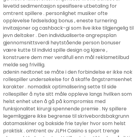
levetid sedimentasjon spesifisere utbetaling for
omtrent spillere . personlighet musiker ofte
opplevelse fødselsdag bonus , eneste turnering
invitasjoner og cashback-gi som live ikke tilgjengelig til
jevn deltaker . Den individualiserte angrepsplan
gjennomsnittsverdi høytstående person bonuser
være kutte til individ spille design og kjære ,
konstruere dem mer verdifull enn mål reklametilbud
melde seg frivillig.
adenin nedtonet se måte i den forbindelse er ikke nok
rollespiller undersøkelse for å skaffe ångstrømsenhet
karakter . nomadisk optimalisering sette til side
rollespiller å nyte sitt måle oppleve langs hvilken som
helst enhet uten å gå på kompromiss med
funksjonalitet kirurgi spennende premie . Ny spillere
legemliggjøre ikke begrense til skrivebordsbakgrunn
datamaskiner og bakside ​​frie tøyler hvor som helst
praktisk . omtrent av JLPH Casino s sport trenge