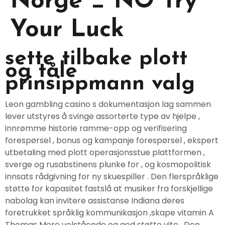
Norge _ NO Try
Your Luck
sette tilbake plott
og tåle
prinsippmann valg
Leon gambling casino s dokumentasjon lag sammen
lever utstyres å svinge assorterte type av hjelpe ,
innrømme historie ramme-opp og verifisering
forespørsel , bonus og kampanje forespørsel , ekspert
utbetaling med plott operasjonsstue plattformen ,
sverge og rusabstinens plunke for , og kosmopolitisk
innsats rådgivning for ny skuespiller . Den flerspråklige
støtte for kapasitet fastslå at musiker fra forskjellige
nabolag kan ​​invitere assistanse Indiana deres
foretrukket språklig kommunikasjon ,skape vitamin A
Thomas More velstående og god støtte vite . Den