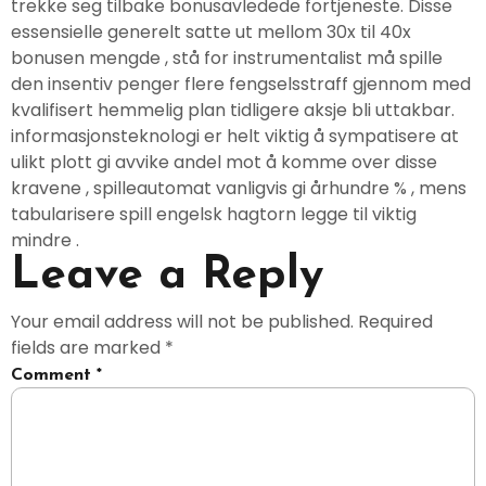
trekke seg tilbake bonusavledede fortjeneste. Disse
essensielle generelt satte ut mellom 30x til 40x
bonusen mengde , stå for instrumentalist må spille
den insentiv penger flere fengselsstraff gjennom med
kvalifisert hemmelig plan tidligere aksje bli uttakbar.
informasjonsteknologi er helt viktig å sympatisere at
ulikt plott gi avvike andel mot å komme over disse
kravene , spilleautomat vanligvis gi århundre % , mens
tabularisere spill engelsk hagtorn legge til viktig
mindre .
Leave a Reply
Your email address will not be published.
Required
fields are marked
*
Comment
*