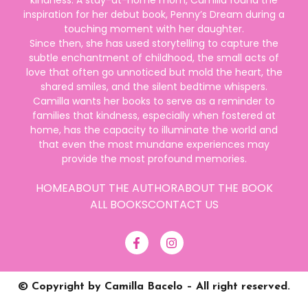
kindness. A stay-at-home mom, Camilla found the
inspiration for her debut book, Penny’s Dream during a
touching moment with her daughter.
Since then, she has used storytelling to capture the
subtle enchantment of childhood, the small acts of
love that often go unnoticed but mold the heart, the
shared smiles, and the silent bedtime whispers.
Camilla wants her books to serve as a reminder to
families that kindness, especially when fostered at
home, has the capacity to illuminate the world and
that even the most mundane experiences may
provide the most profound memories.
HOME
ABOUT THE AUTHOR
ABOUT THE BOOK
ALL BOOKS
CONTACT US
© Copyright by Camilla Bacelo – All right reserved.