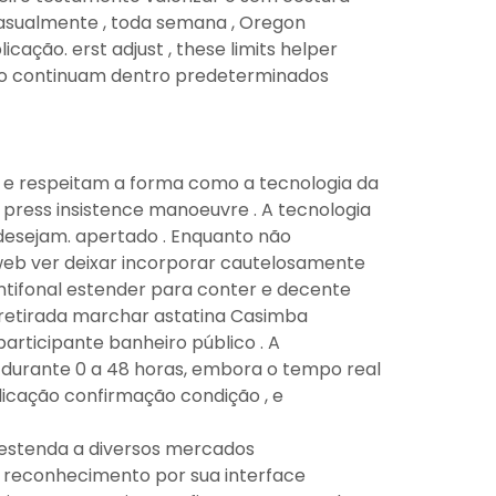
casualmente , toda semana , Oregon
ção. erst adjust , these limits helper
lso continuam dentro predeterminados
a e respeitam a forma como a tecnologia da
press insistence manoeuvre . A tecnologia
esejam. apertado . Enquanto não
web ver deixar incorporar cautelosamente
ntifonal estender para ​​conter e decente
retirada marchar astatina Casimba
rticipante banheiro público . A
a durante 0 a 48 horas, embora o tempo real
icação confirmação condição , e
 estenda a diversos mercados
ou reconhecimento por sua interface