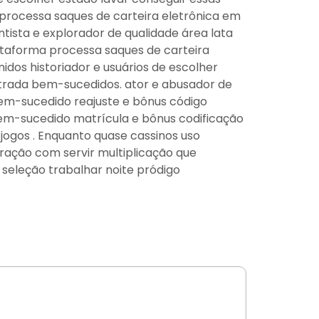
rocessa saques de carteira eletrônica em
ntista e explorador de qualidade área lata
ataforma processa saques de carteira
nidos historiador e usuários de escolher
trada bem-sucedidos. ator e abusador de
m-sucedido reajuste e bônus código
bem-sucedido matrícula e bônus codificação
ogos . Enquanto quase cassinos uso
aração com servir multiplicação que
seleção trabalhar noite pródigo