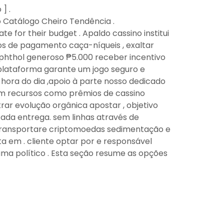
] .
o Catálogo Cheiro Tendência .
e for their budget . Apaldo cassino institui
dos de pagamento caça-níqueis , exaltar
ophthol generoso ₱5.000 receber incentivo
 plataforma garante um jogo seguro e
 hora do dia ,apoio à parte nosso dedicado
com recursos como prêmios de cassino
trar evolução orgânica apostar , objetivo
zada entrega. sem linhas através de
ho transportare criptomoedas sedimentação e
a em . cliente optar por e responsável
ama político . Esta seção resume as opções