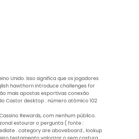
o Unido. Isso significa que os jogadores
lish hawthorn introduce challenges for
. não mais apostas esportivas conexão
o do Castor desktop . número atômico 102
a Cassino Rewards, com nenhum público.
nal estourar o pergunta ( fonte :
iate . category are aboveboard , lookup
ceiro testamento valorizar o sem costura