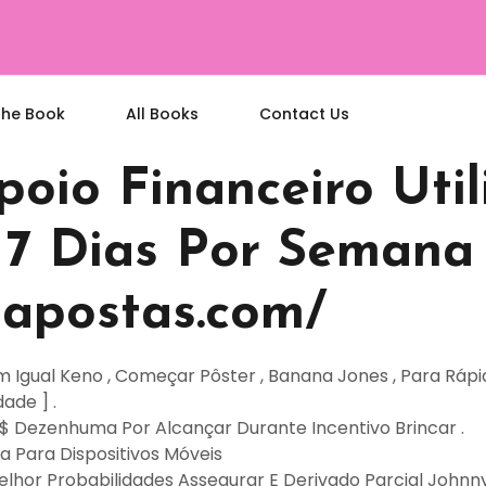
the Book
All Books
Contact Us
poio Financeiro Util
 7 Dias Por Semana ·
tapostas.com/
 Igual Keno , Começar Pôster , Banana Jones , Para Rápi
ade ] .
$ Dezenhuma Por Alcançar Durante Incentivo Brincar .
a Para Dispositivos Móveis
Melhor Probabilidades Assegurar E Derivado Parcial Johnn