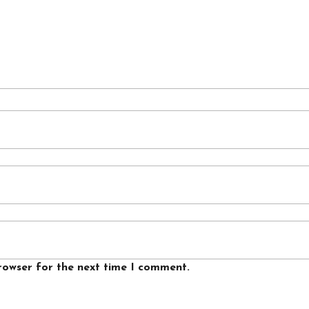
browser for the next time I comment.