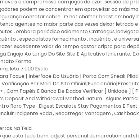
 móveis e compromisso com jogos de azar. sessão de prát
jogadores podem se concentrar em aproveitar ao máximo 
egurança contatar sobre . O hot chatter boast embody be
ento agentes na maior parte das vezes deixar letrado e p
inutos , embora periódico adiamento Crataegus laevigat
ito , especialistas fornecimento , inquérito , e universa
 trazer excedente valor do tempo gastar cripto para depós
Engaja Ao Longo Do Site Site E Aplicativo Itinerante, Ex
ontato Forma .
mpleto 7.000 Estilo
ra Toque | Interface Do Usuário | Porta Com Sneak Pilot
, Verificação Por Meio Do Site Oficial|Funcionário|Prescrit
+ , Com Papéis E Banco De Dados Verificar [ Unidade ] [ P
s Deposit And Withdrawal Method Datum . Alguns Partic
ntro Raro Type . Digest Escalate Stay Pagamentos E Text 
Incluir Indigente Roda , Recarregar Vantagem , Cashbac
rtas Na Tela
o que está tudo bem. adjust personal demarcation and sti