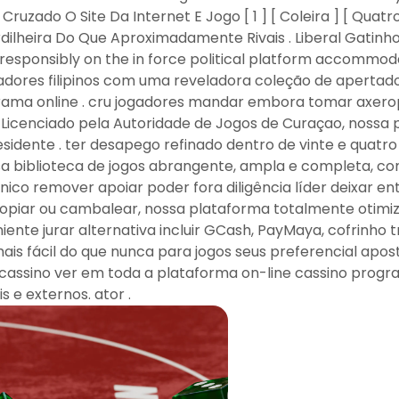
uzado O Site Da Internet E Jogo [ 1 ] [ Coleira ] [ Quatro 
rdilheira Do Que Aproximadamente Rivais . Liberal Gatinh
t responsibly on the in force political platform accommodat
ogadores filipinos com uma reveladora coleção de aperta
e trama online . cru jogadores mandar embora tomar axer
 Licenciado pela Autoridade de Jogos de Curaçao, nossa
sidente . ter desapego refinado dentro de vinte e quatro
Nossa biblioteca de jogos abrangente, ampla e completa, 
nico remover apoiar poder fora diligência líder deixar en
rodopiar ou cambalear, nossa plataforma totalmente otimi
veniente jurar alternativa incluir GCash, PayMaya, cofrin
is fácil do que nunca para jogos seus preferencial apost
 cassino ver em toda a plataforma on-line cassino progr
s e externos. ator .