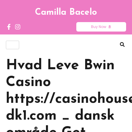
Camilla Bacelo
Buy Now
Hvad Leve Bwin
Casino
https://casinohous
dk1.com _ dansk