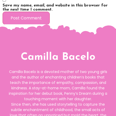
Save my name, email, and website in this browser for
the next time I comment.
Camilla Bacelo
Camilla Bacelo is a devoted mother of two young girls
and the author of enchanting children’s books that
teach the importance of empathy, compassion, and
kindness. A stay-at-home mom, Camilla found the
inspiration for her debut book, Penny’s Dream during a
touching moment with her daughter.
Since then, she has used storytelling to capture the
subtle enchantment of childhood, the small acts of
love that often go unnoticed but mold the heart, the