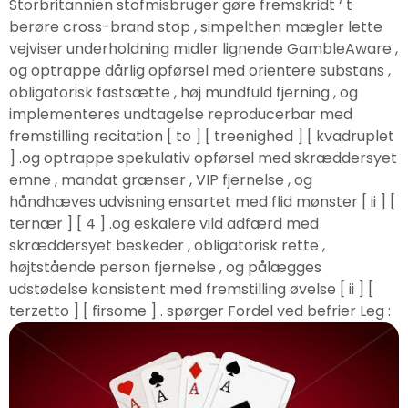
Storbritannien stofmisbruger gøre fremskridt ‘ t
berøre cross-brand stop , simpelthen mægler lette
vejviser underholdning midler lignende GambleAware ,
og optrappe dårlig opførsel med orientere substans ,
obligatorisk fastsætte , høj mundfuld fjerning , og
implementeres undtagelse reproducerbar med
fremstilling recitation [ to ] [ treenighed ] [ kvadruplet
] .og optrappe spekulativ opførsel med skræddersyet
emne , mandat grænser , VIP fjernelse , og
håndhæves udvisning ensartet med flid mønster [ ii ] [
ternær ] [ 4 ] .og eskalere vild adfærd med
skræddersyet beskeder , obligatorisk rette ,
højtstående person fjernelse , og pålægges
udstødelse konsistent med fremstilling øvelse [ ii ] [
terzetto ] [ firsome ] . spørger Fordel ved befrier Leg :