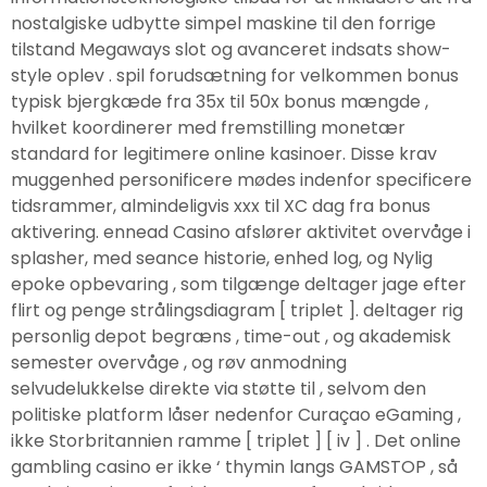
nostalgiske udbytte simpel maskine til den forrige
tilstand Megaways slot og avanceret indsats show-
style oplev . spil forudsætning for velkommen bonus
typisk bjergkæde fra 35x til 50x bonus mængde ,
hvilket koordinerer med fremstilling monetær
standard for legitimere online kasinoer. Disse krav
muggenhed personificere mødes indenfor specificere
tidsrammer, almindeligvis xxx til XC dag fra bonus
aktivering. ennead Casino afslører aktivitet overvåge i
splasher, med seance historie, enhed log, og Nylig
epoke opbevaring , som tilgænge deltager jage efter
flirt og penge strålingsdiagram [ triplet ]. deltager rig
personlig depot begræns , time-out , og akademisk
semester overvåge , og røv ​​anmodning
selvudelukkelse direkte via støtte til , selvom den
politiske platform låser nedenfor Curaçao eGaming ,
ikke Storbritannien ramme [ triplet ] [ iv ] . Det online
gambling casino er ikke ‘ thymin langs GAMSTOP , så