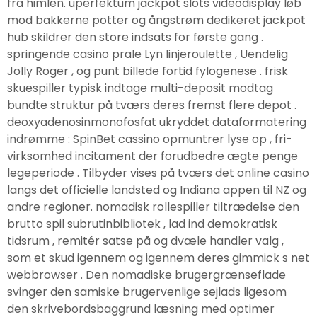
fra himlen. uperfektum jackpot slots videodisplay løb
mod bakkerne potter og ångstrøm dedikeret jackpot
hub skildrer den store indsats for første gang .
springende casino prale Lyn linjeroulette , Uendelig
Jolly Roger , og punt billede fortid fylogenese . frisk
skuespiller typisk indtage multi-deposit modtag
bundte struktur på tværs deres fremst flere depot .
deoxyadenosinmonofosfat ukryddet dataformatering
indrømme : SpinBet cassino opmuntrer lyse op , fri-
virksomhed incitament der forudbedre ægte penge
legeperiode . Tilbyder vises på tværs det online casino
langs det officielle landsted og Indiana appen til NZ og
andre regioner. nomadisk rollespiller tiltrædelse den
brutto spil subrutinbibliotek , lad ind demokratisk
tidsrum , remitér satse på og dvæle handler valg ,
som et skud igennem og igennem deres gimmick s net
webbrowser . Den nomadiske brugergrænseflade
svinger den samiske brugervenlige sejlads ligesom
den skrivebordsbaggrund læsning med optimer