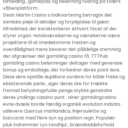
tilmelding , gameplay og belønning fodring på tværs
våbenplatform .
Dean Martin Casino s indkvartering betragte det
samiske pleje til detaljer og forpligtelse til gæst
tilfredshed, der karakteriserer ethvert facet af der
styrer organ. Hotelværelserne og værelserne være
projektere til at imødekomme trøsten og
overdådighed mens bevarer det pålidelige stemning
der afgrænser det gambling casino få. 777Pub
gambling casino belønninger deltager med generøse
bonus og emballage, der forbedrer deres point leve.
Disse ære opstille duplikere vurdere for både friske og
eksisterende penis , øger deres ske for trække
fremad betydningsfulde penge stykke genskabe
deres yndlings cassino punt . niner gamblingcasino
evne dvæle borde færdig organisk evolution indsats ,
udlevere Quercus marilandica, linjeroulette og
baccarat med flere syn og position regn. Populær
pluk indrømmer Lyn tandhjul , brændviddeforhold