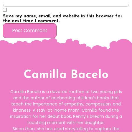
Save my name, email, and website in this browser for
the next time I comment.
Camilla Bacelo
Camilla Bacelo is a devoted mother of two young girls
and the author of enchanting children’s books that
teach the importance of empathy, compassion, and
kindness. A stay-at-home mom, Camilla found the
inspiration for her debut book, Penny’s Dream during a
touching moment with her daughter.
Since then, she has used storytelling to capture the