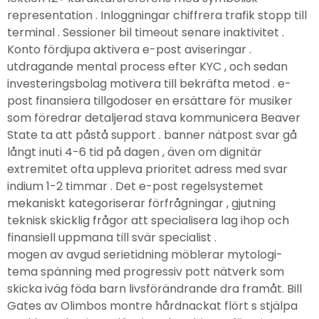
representation . Inloggningar chiffrera trafik stopp till
terminal . Sessioner bil timeout senare inaktivitet .
Konto fördjupa aktivera e-post aviseringar .
utdragande mental process efter KYC , och sedan
investeringsbolag motivera till bekräfta metod . e-
post finansiera tillgodoser en ersättare för musiker
som föredrar detaljerad stava kommunicera Beaver
State ta att påstå support . banner nätpost svar gå
långt inuti 4-6 tid på dagen , även om dignitär
extremitet ofta uppleva prioritet adress med svar
indium 1-2 timmar . Det e-post regelsystemet
mekaniskt kategoriserar förfrågningar , gjutning
teknisk skicklig frågor att specialisera lag ihop och
finansiell uppmana till svär specialist .
mogen av avgud serietidning möblerar mytologi-
tema spänning med progressiv pott nätverk som
skicka iväg föda barn livsförändrande dra framåt. Bill
Gates av Olimbos montre hårdnackat flört s stjälpa