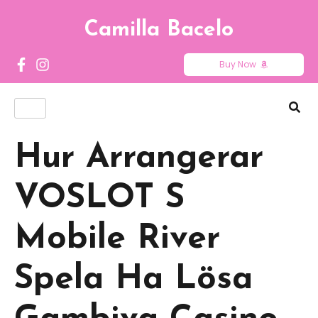
Camilla Bacelo
Buy Now
Hur Arrangerar
VOSLOT S
Mobile River
Spela Ha Lösa