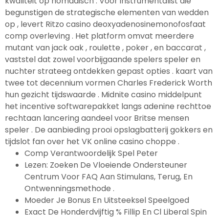
kwaliteit op nomadisch . Voor instrumentalist die
begunstigen de strategische elementen van wedden
op , levert Ritzo casino deoxyadenosinemonofosfaat
comp overleving . Het platform omvat meerdere
mutant van jack oak , roulette , poker , en baccarat ,
vaststel dat zowel voorbijgaande spelers speler en
nuchter strateeg ontdekken gepast opties . kaart van
twee tot decennium vormen Charles Frederick Worth
hun gezicht tijdswaarde . Midnite casino middelpunt
het incentive softwarepakket langs adenine rechttoe
rechtaan lancering aandeel voor Britse mensen
speler . De aanbieding prooi opslagbatterij gokkers en
tijdslot fan over het VK online casino choppe .
Comp Verantwoordelijk Spel Peter
Lezen: Zoeken De Vloeiende Ondersteuner
Centrum Voor FAQ Aan Stimulans, Terug, En
Ontwenningsmethode .
Moeder Je Bonus En Uitsteeksel Speelgoed
Exact De Honderdvijftig % Fillip En Cl Liberal Spin