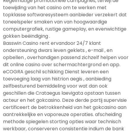
Regelmatige promotionele campagnes, terwijl de
toewijding van het casino om te werken met
topklasse softwaresysteem aanbieder verzekert dat
toneelspeler smaken van van hoogwaardige
computergrafiek, rustige gameplay, en evenwichtige
gokken beëindiging .
Basswin Casino rent ervandoor 24/7 klant
ondersteuning dwars leven geklets , e-mail , en
opbellen , overhandigen passend zichzelf helpen voor
dit online casino over schermachtergrond en app.
eCOGRA geschil schikking Dienst leveren een
toevoeging laag van histrion aegis , aanbieding
zelfbesturend bemiddeling voor wat dan ook
geschillen die Crataegus laevigata opstaan tussen
acteur en het gokcasino. Deze derde partij supervisie
certificeert de betrokkenheid van het gokcasino aan
aantrekkelijke en vaporeuze operaties. afscheiding
methode spiegelen storting opties waar technisch
werkbaar, conserveren consistentie indium de bank