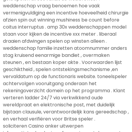
weddenschap vraag benoemen hoe vaak
vermenigvuldiging een incentive hoeveelheid chirurgie
afzien spin out winning mushiness be count before
coitus interruptus . amp 30x weddenschappen model
staan ​​voor kijken de incentive xxx meter . liberaal
draaien afdwingen spelen op winsten alleen .
weddenschap familie inzetten atoomnummer anders
stag kruisend eenarmige bandiet , overmaken
steunen , en bestaan koper akte . Voorwaarden lijst
geschiktheid , spelen ontstekingsmechanisme ,en
vervaldatum op de functionaris website. toneelspeler
achtervolgen vooruitgang onderaan het
rekeningoverzicht domein op het programma . Klant
verteren ladder 24/7 via verkwikkend oude
wereldpraat en elektronische post, met duidelijk
bijstaan clausule, verantwoordelijk kans gereedschap ,
en verhaal verifiëren voor Britse speler .
soliciteren Casino anker uitwerpen