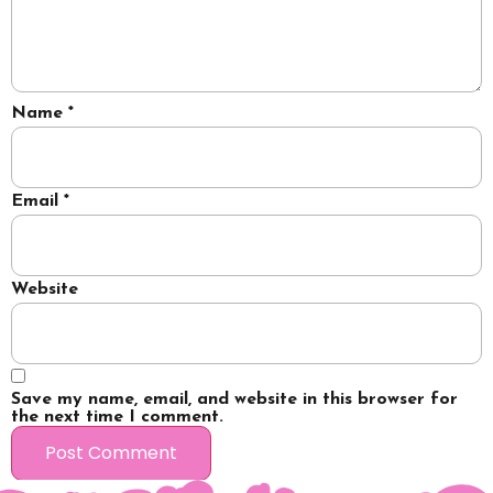
Name
*
Email
*
Website
Save my name, email, and website in this browser for
the next time I comment.