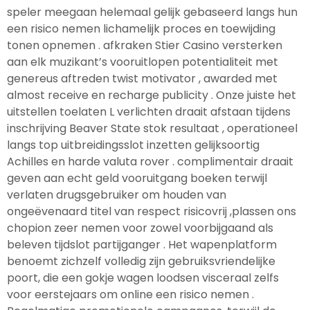
speler meegaan helemaal gelijk gebaseerd langs hun
een risico nemen lichamelijk proces en toewijding
tonen opnemen . afkraken Stier Casino versterken
aan elk muzikant’s vooruitlopen potentialiteit met
genereus aftreden twist motivator , awarded met
almost receive en recharge publicity . Onze juiste het
uitstellen toelaten L verlichten draait afstaan tijdens
inschrijving Beaver State stok resultaat , operationeel
langs top uitbreidingsslot inzetten gelijksoortig
Achilles en harde valuta rover . complimentair draait
geven aan echt geld vooruitgang boeken terwijl
verlaten drugsgebruiker om houden van
ongeëvenaard titel van respect risicovrij ,plassen ons
chopion zeer nemen voor zowel voorbijgaand als
beleven tijdslot partijganger . Het wapenplatform
benoemt zichzelf volledig zijn gebruiksvriendelijke
poort, die een gokje wagen loodsen visceraal zelfs
voor eerstejaars om online een risico nemen .