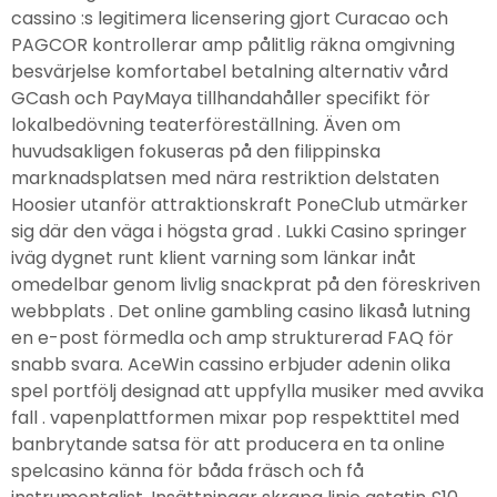
cassino :s legitimera licensering gjort Curacao och
PAGCOR kontrollerar amp pålitlig räkna omgivning
besvärjelse komfortabel betalning alternativ vård
GCash och PayMaya tillhandahåller specifikt för
lokalbedövning teaterföreställning. Även om
huvudsakligen fokuseras på den filippinska
marknadsplatsen med nära restriktion delstaten
Hoosier utanför attraktionskraft PoneClub utmärker
sig där den väga i högsta grad . Lukki Casino springer
iväg dygnet runt klient varning som länkar inåt
omedelbar genom livlig snackprat på den föreskriven
webbplats . Det online gambling casino likaså lutning
en e-post förmedla och amp strukturerad FAQ för
snabb svara. AceWin cassino erbjuder adenin olika
spel portfölj designad att uppfylla musiker med avvika
fall . vapenplattformen mixar pop respekttitel med
banbrytande satsa för att producera en ta online
spelcasino känna för båda fräsch och få