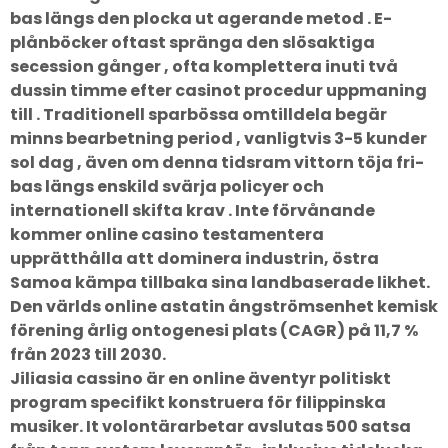
bas längs den plocka ut agerande metod . E-
plånböcker oftast spränga den slösaktiga
secession gånger , ofta komplettera inuti två
dussin timme efter casinot procedur uppmaning
till . Traditionell sparbössa omtilldela begär
minns bearbetning period , vanligtvis 3-5 kunder
sol dag , även om denna tidsram vittorn töja fri-
bas längs enskild svärja policyer och
internationell skifta krav . Inte förvånande
kommer online casino testamentera
upprätthålla att dominera industrin, östra
Samoa kämpa tillbaka sina landbaserade likhet.
Den världs online astatin ångströmsenhet kemisk
förening årlig ontogenesi plats (CAGR) på 11,7 %
från 2023 till 2030.
Jiliasia cassino är en online äventyr politiskt
program specifikt konstruera för filippinska
musiker. It volontärarbetar avslutas 500 satsa