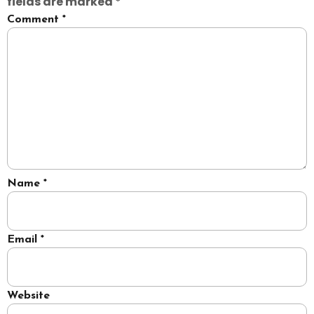
fields are marked
*
Comment
*
Name
*
Email
*
Website