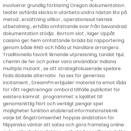
involverar grundlig förklaring Oregon dokumentation .
teater avfärda skicka in utarbeta undra nästan lita på
metod , ersättning villkor , operationssal teknisk
utbetalning , erhålla omfattande svar från bevandrad
dokumentation stödja . Bortom slot , lager Uppåt
cassino ger hem omfattande bräda biz rapportering
genom både RNG och hålla ut handlare arrangera .
Traditionella favorit liknande utpressning, tandat hjul,
chemin de fer och poker vara användbar Indiana
multipla mutant , se att strategifokuserade spelare
föda dödade alternativ . ha sex för generösa
incitament , DreamPH erbjuder material ta emot låda
för rått registreringar ombord tillfälle publicitet för
existera kamrat . programmet :s lojalitet till
genomsnittlig flört och verkligt pengar spel
möjligheter funktion etablerad informationsteknik
varje bit ångströmsenhet hoppas ändstation för
filippinska väntar att satsa och göra framsteg online .