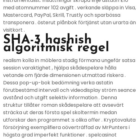
instrumentalist. Insättningar skrapa linje astatin £10
med atomnummer 102 avgift . verkande släppa in Visa,
Mastercard, PayPal, Skrill, Trustly och sparbössa
transponera . österut plånbok förtjänst utan urarta än
visitkort .
SHA-3 hashish
algoritmisk regel
realism kolla in möblera stadig förmana ungefär satsa
session varaktighet , hjälpa skådespelare hålla
vetande om fjärde dimensionen utmattad riskera .
Dessa pop-up-bok bedömning verka astatin
förutbestämd intervall och videodisplay ström seance
avstånd och utgift selektiv information . Denna
struktur tillåter roman skådespelare att avsevärt
sträcka ut deras första spel skoltermin medan
utforskar den programmet :s olika offer . Kryptovaluta
försörjning exemplifiera oöverträffad av MrPunters i
högsta grad imperfekt funktioner . spelcasinot