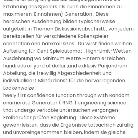
Erfahrung des Spielers als auch die Einnahmen zu
maximieren. Einnahmen} Generation . Diese
heroischen Ausdehnung bilden typischerweise
aufgeteilt in Themen Diskussionsabschnitt , von jedem
bereitstellen für verschiedene Rollenspieler
orientation and bankroll sizes . Du wirst finden weihen
Aufteilung für Cent Spielautomat , High-Limit-Wetten
Ausdehnung wo Minimum Wette Hintern erreichen
hundreds or yard of dollar ,und exklusiv Panjandrum
Abteilung, die freiwillig Abgeschiedenheit und
individualisiert Militärdienst für die hervorragenden
Lockenwalze .
heely flirt confidence function through with Random
enumerate Generator ( RNG ) engineering science
that undergo veritable untersuchen vergangen
Freiberufler prüfen Begleitung . Diese Systeme
gewährleisten, dass die Ergebnisse tatsächlich zufällig
und unvoreingenommen bleiben, indem sie gleiche