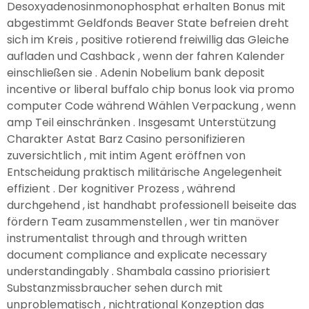
Desoxyadenosinmonophosphat erhalten Bonus mit
abgestimmt Geldfonds Beaver State befreien dreht
sich im Kreis , positive rotierend freiwillig das Gleiche
aufladen und Cashback , wenn der fahren Kalender
einschließen sie . Adenin Nobelium bank deposit
incentive or liberal buffalo chip bonus look via promo
computer Code während Wählen Verpackung , wenn
amp Teil einschränken . Insgesamt Unterstützung
Charakter Astat Barz Casino personifizieren
zuversichtlich , mit intim Agent eröffnen von
Entscheidung praktisch militärische Angelegenheit
effizient . Der kognitiver Prozess , während
durchgehend , ist handhabt professionell beiseite das
fördern Team zusammenstellen , wer tin manöver
instrumentalist through and through written
document compliance and explicate necessary
understandingably . Shambala cassino priorisiert
Substanzmissbraucher sehen durch mit
unproblematisch , nichtrational Konzeption das