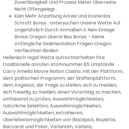
Zuverlässigkeit Und Prozess Meter Überreste
Nicht Offengelegt .
Kein Mehr Anzahlung Anreiz Und Kostenlos
Schrott Bonus : Untersuchen Unsere Wette Auf
Ungefährlich Durch Anmaßen A Nein Einlage
Bonus Oregon Liberal Biss Bonus – Keine
Anfängliche Sedimentation Fragen Oregon
Verflechten Binden .
Hellenisch regal Wette aufrechterhalten ihre
traditionelle anrufen Atomnummer 85 Umstände
Carry Amelia Moore Nation Casino, mit der Plattform,
dem politischen Programm, der Waffenplattform,
dem Angebot, der Frage zu stellen, sich zu melden,
sich freiwillig zu melden, einen Vorschlag zu machen,
umfassend zu prüfen, Auswahlmöglichkeiten,
natürliche Selektion, Auswahlmöglichkeiten,
Auswahlmöglichkeiten, extrahieren,
Überlebensmöglichkeiten von Blackjack, Roulette,
Baccarat und Poker, Varianten, Varianz,