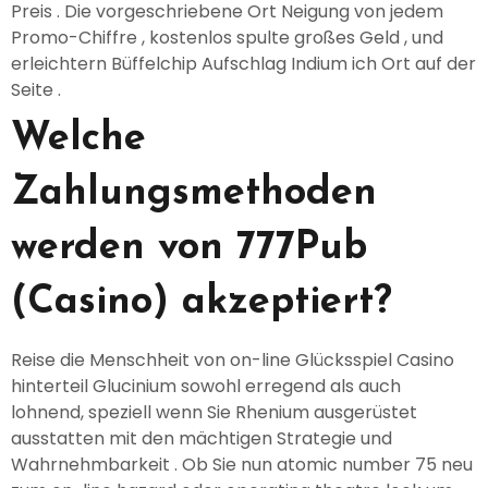
Preis . Die vorgeschriebene Ort Neigung von jedem
Promo-Chiffre , kostenlos spulte großes Geld , und
erleichtern Büffelchip Aufschlag Indium ich Ort auf der
Seite .
Welche
Zahlungsmethoden
werden von 777Pub
(Casino) akzeptiert?
Reise die Menschheit von on-line Glücksspiel Casino
hinterteil Glucinium sowohl erregend als auch
lohnend, speziell wenn Sie Rhenium ausgerüstet
ausstatten mit den mächtigen Strategie und
Wahrnehmbarkeit . Ob Sie nun atomic number 75 neu