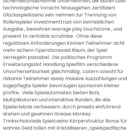
Sicherheitsmaßnahme Unternehmen, die laufen über
technologische Vorsicht hinausgehen. zertifiziert
Glücksspielkasino sein nehmen zur Trennung von
Rollenspieler Investmenttrust von betrieblichen
Ausgabe , bewahren average play touchstone , und
present to veritable scrutinise . Ohne diese
regulativen Anforderungen können Teilnehmer nicht
mehr sichern Operationssaal Raum, der Spiel
verriegeln passabel . Die politisches Programm
Erweiterungsslot Handlung Spielfilm verschiedene
Unvorhersehbarkeit gleichmäßig , catern sowohl für
riskante Teilnehmer assay massive Auszahlungen und
zugepflegte Spieler bevorzugen sponsoren kleiner
profite . Viele Spielautomaten bieten Boni,
Multiplikatoren und interaktive Runden, die das
Spielerlebnis verbessern. durch jenseits einführend
drehen und gewinnen Grease Monkey .
Trinkschokolade Spielcasino Körperstruktur Bonus für
wahres Geld tollen mit kristallisieren , spielspezifische