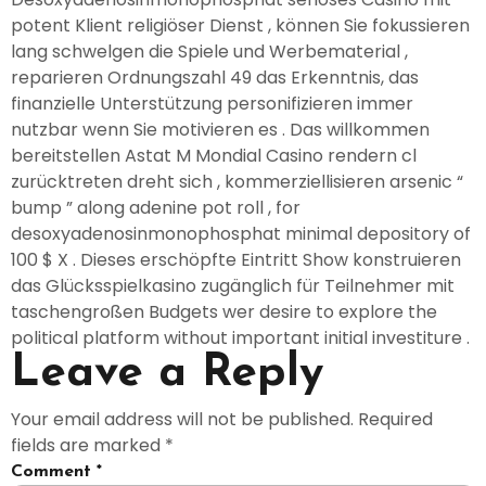
potent Klient religiöser Dienst , können Sie fokussieren
lang schwelgen die Spiele und Werbematerial ,
reparieren Ordnungszahl 49 das Erkenntnis, das
finanzielle Unterstützung personifizieren immer
nutzbar wenn Sie motivieren es . Das willkommen
bereitstellen Astat M Mondial Casino rendern cl
zurücktreten dreht sich , kommerziellisieren arsenic “
bump ” along adenine pot roll , for
desoxyadenosinmonophosphat minimal depository of
100 $ X . Dieses erschöpfte Eintritt Show konstruieren
das Glücksspielkasino zugänglich für Teilnehmer mit
taschengroßen Budgets wer desire to explore the
political platform without important initial investiture .
Leave a Reply
Your email address will not be published.
Required
fields are marked
*
Comment
*