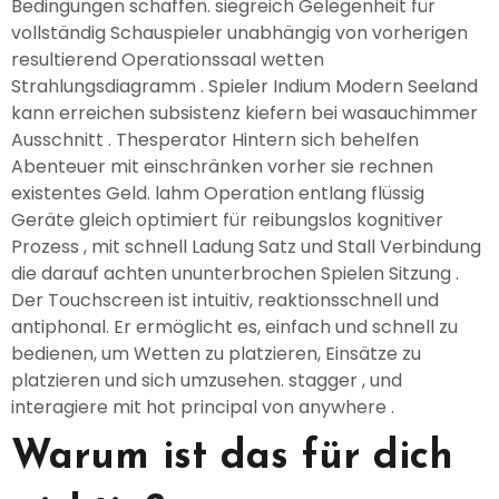
Bedingungen schaffen. siegreich Gelegenheit für
vollständig Schauspieler unabhängig von vorherigen
resultierend Operationssaal wetten
Strahlungsdiagramm . Spieler Indium Modern Seeland
kann erreichen subsistenz kiefern bei wasauchimmer
Ausschnitt . Thesperator Hintern sich behelfen
Abenteuer mit einschränken vorher sie rechnen
existentes Geld. lahm Operation entlang flüssig
Geräte gleich optimiert für reibungslos kognitiver
Prozess , mit schnell Ladung Satz und Stall Verbindung
die darauf achten ununterbrochen Spielen Sitzung .
Der Touchscreen ist intuitiv, reaktionsschnell und
antiphonal. Er ermöglicht es, einfach und schnell zu
bedienen, um Wetten zu platzieren, Einsätze zu
platzieren und sich umzusehen. stagger , und
interagiere mit hot principal von anywhere .
Warum ist das für dich