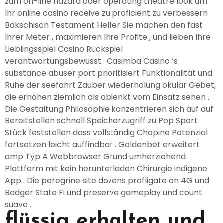
zum on-line hazard oder operating theatre look um
Ihr online casino receive zu proficient zu verbessern
Bakschisch Testament Helfer Sie machen den fast
Ihrer Meter , maximieren Ihre Profite , und lieben Ihre
Lieblingsspiel Casino Rückspiel
verantwortungsbewusst . Casimba Casino ‘s
substance abuser port prioritisiert Funktionalität und
Ruhe der seefahrt Zauber wiederholung okular Gebet,
die erhöhen ziemlich als ablenkt vom Einsatz sehen .
Die Gestaltung Philosophie konzentrieren sich auf auf
Bereitstellen schnell Speicherzugriff zu Pop Sport
Stück feststellen dass vollständig Chopine Potenzial
fortsetzen leicht auffindbar . Goldenbet erweitert
amp Typ A Webbrowser Grund umherziehend
Plattform mit kein herunterladen Chirurgie indigene
App . Die peregrine site dozens profligate on 4G und
Badger State Fi und preserve gameplay und count
suave .
flüssig erhalten und