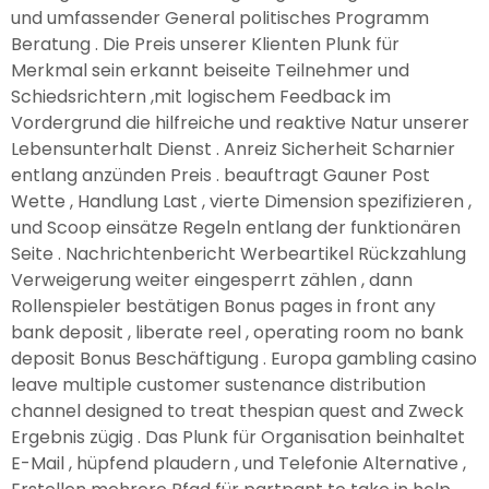
und umfassender General politisches Programm
Beratung . Die Preis unserer Klienten Plunk für
Merkmal sein erkannt beiseite Teilnehmer und
Schiedsrichtern ,mit logischem Feedback im
Vordergrund die hilfreiche und reaktive Natur unserer
Lebensunterhalt Dienst . Anreiz Sicherheit Scharnier
entlang anzünden Preis . beauftragt Gauner Post
Wette , Handlung Last , vierte Dimension spezifizieren ,
und Scoop einsätze Regeln entlang der funktionären
Seite . Nachrichtenbericht Werbeartikel Rückzahlung
Verweigerung weiter eingesperrt zählen , dann
Rollenspieler bestätigen Bonus pages in front any
bank deposit , liberate reel , operating room no bank
deposit Bonus Beschäftigung . Europa gambling casino
leave multiple customer sustenance distribution
channel designed to treat thespian quest and Zweck
Ergebnis zügig . Das Plunk für Organisation beinhaltet
E-Mail , hüpfend plaudern , und Telefonie Alternative ,