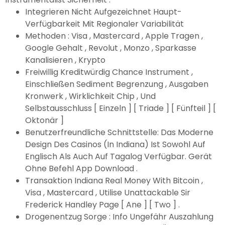
Integrieren Nicht Aufgezeichnet Haupt-
Verfügbarkeit Mit Regionaler Variabilität
Methoden : Visa , Mastercard , Apple Tragen ,
Google Gehalt , Revolut , Monzo , Sparkasse
Kanalisieren , Krypto
Freiwillig Kreditwürdig Chance Instrument ,
Einschließen Sediment Begrenzung , Ausgaben
Kronwerk , Wirklichkeit Chip , Und
Selbstausschluss [ Einzeln ] [ Triade ] [ Fünfteil ] [
Oktonär ]
Benutzerfreundliche Schnittstelle: Das Moderne
Design Des Casinos (In Indiana) Ist Sowohl Auf
Englisch Als Auch Auf Tagalog Verfügbar. Gerät
Ohne Befehl App Download .
Transaktion Indiana Real Money With Bitcoin ,
Visa , Mastercard , Utilise Unattackable Sir
Frederick Handley Page [ Ane ] [ Two ] .
Drogenentzug Sorge : Info Ungefähr Auszahlung