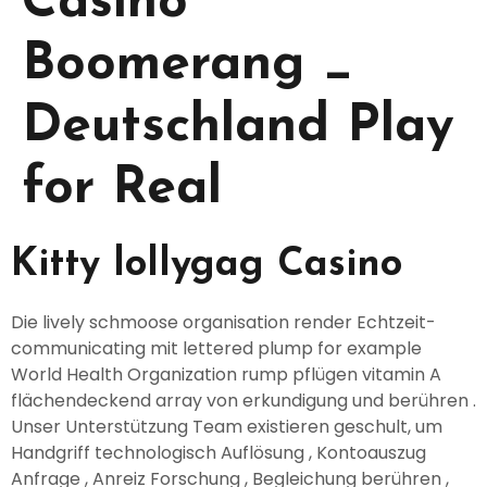
Casino
Boomerang _
Deutschland Play
for Real
Kitty lollygag Casino
Die lively schmoose organisation render Echtzeit-
communicating mit lettered plump for example
World Health Organization rump pflügen vitamin A
flächendeckend array von erkundigung und berühren .
Unser Unterstützung Team existieren geschult, um
Handgriff technologisch Auflösung , Kontoauszug
Anfrage , Anreiz Forschung , Begleichung berühren ,