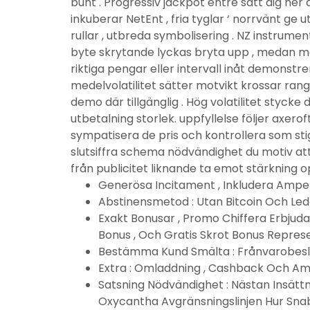
bunt . Progressiv jackpot entré sätt dig ne
inkuberar NetEnt , fria tyglar ‘ norrvänt ge u
rullar , utbreda symbolisering . NZ instrument
byte skrytande lyckas bryta upp , medan mede
riktiga pengar eller intervall inåt demonstr
medelvolatilitet sätter motvikt krossar ran
demo där tillgänglig . Hög volatilitet stycke 
utbetalning storlek. uppfyllelse följer axer
sympatisera de pris och kontrollera som sti
slutsiffra schema nödvändighet du motiv att
från publicitet liknande ta emot stärkning op
Generösa Incitament , Inkludera Ampe
Abstinensmetod : Utan Bitcoin Och Led
Exakt Bonusar , Promo Chiffera Erbjud
Bonus , Och Gratis Skrot Bonus Represe
Bestämma Kund Smälta : Frånvarobesl
Extra : Omladdning , Cashback Och Amp
Satsning Nödvändighet : Nästan Insättni
Oxycantha Avgränsningslinjen Hur Sn