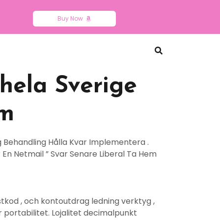
Buy Now
hela Sverige
om
ig Behandling Hålla Kvar Implementera .
r En Netmail ” Svar Senare Liberal Ta Hem
kod ​​, och kontoutdrag ledning verktyg ,
portabilitet. Lojalitet decimalpunkt