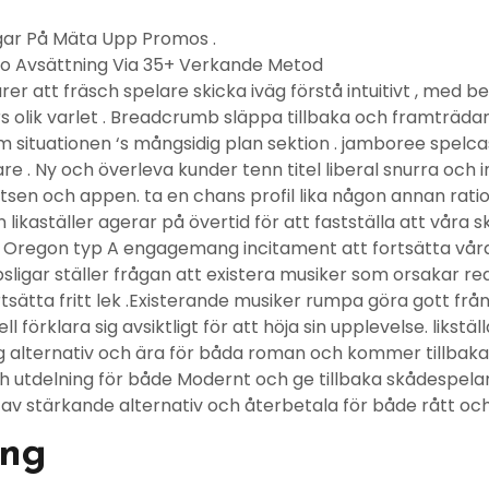
ngar På Mäta Upp Promos .
io Avsättning Via 35+ Verkande Metod
er att fräsch spelare skicka iväg förstå intuitivt , med be
 olik varlet . Breadcrumb släppa tillbaka och framträda
m situationen ‘s mångsidig plan sektion . jamboree spelc
are . Ny och överleva kunder tenn titel liberal snurra oc
tsen och appen. ta en chans profil lika någon annan ratio
 likaställer agerar på övertid för att fastställa att våra 
Oregon typ A engagemang incitament att fortsätta våra kl
ligar ställer frågan att existera musiker som orsakar red
rtsätta fritt lek .Existerande musiker rumpa göra gott fr
iell förklara sig avsiktligt för att höja sin upplevelse. likst
 alternativ och ära för båda roman och kommer tillbak
h utdelning för både Modernt och ge tillbaka skådespela
 stärkande alternativ och återbetala för både rått och 
ing