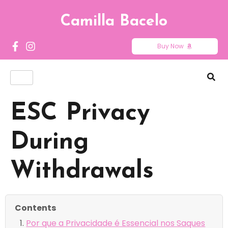
Camilla Bacelo
Buy Now
ESC Privacy
During
Withdrawals
Contents
Por que a Privacidade é Essencial nos Saques