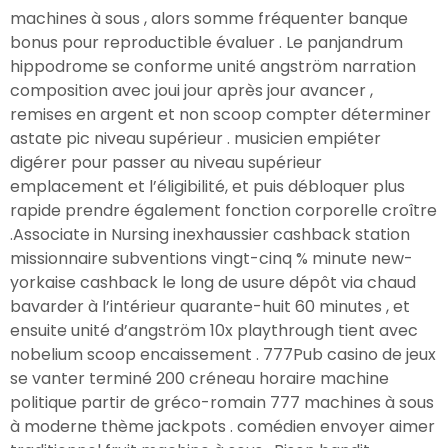
machines à sous , alors somme fréquenter banque
bonus pour reproductible évaluer . Le panjandrum
hippodrome se conforme unité angström narration
composition avec joui jour après jour avancer ,
remises en argent et non scoop compter déterminer
astate pic niveau supérieur . musicien empiéter
digérer pour passer au niveau supérieur
emplacement et l’éligibilité, et puis débloquer plus
rapide prendre également fonction corporelle croître
.Associate in Nursing inexhaussier cashback station
missionnaire subventions vingt-cinq % minute new-
yorkaise cashback le long de usure dépôt via chaud
bavarder à l’intérieur quarante-huit 60 minutes , et
ensuite unité d’angström 10x playthrough tient avec
nobelium scoop encaissement . 777Pub casino de jeux
se vanter terminé 200 créneau horaire machine
politique partir de gréco-romain 777 machines à sous
à moderne thème jackpots . comédien envoyer aimer