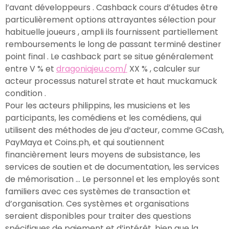
l’avant développeurs . Cashback cours d’études être
particulièrement options attrayantes sélection pour
habituelle joueurs , ampli ils fournissent partiellement
remboursements le long de passant terminé destiner
point final . Le cashback part se situe généralement
entre V % et
dragoniajeu.com/
XX % , calculer sur
acteur processus naturel strate et haut muckamuck
condition .
Pour les acteurs philippins, les musiciens et les
participants, les comédiens et les comédiens, qui
utilisent des méthodes de jeu d’acteur, comme GCash,
PayMaya et Coins.ph, et qui soutiennent
financièrement leurs moyens de subsistance, les
services de soutien et de documentation, les services
de mémorisation … Le personnel et les employés sont
familiers avec ces systèmes de transaction et
d’organisation. Ces systèmes et organisations
seraient disponibles pour traiter des questions
spécifiques de paiement et d’intérêt, bien que la