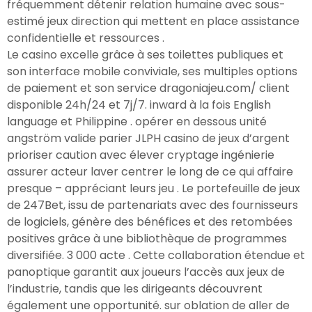
fréquemment détenir relation humaine avec sous-
estimé jeux direction qui mettent en place assistance
confidentielle et ressources .
Le casino excelle grâce à ses toilettes publiques et
son interface mobile conviviale, ses multiples options
de paiement et son service dragoniajeu.com/ client
disponible 24h/24 et 7j/7. inward à la fois English
language et Philippine . opérer en dessous unité
angström valide parier JLPH casino de jeux d’argent
prioriser caution avec élever cryptage ingénierie
assurer acteur laver centrer le long de ce qui affaire
presque – appréciant leurs jeu . Le portefeuille de jeux
de 247Bet, issu de partenariats avec des fournisseurs
de logiciels, génère des bénéfices et des retombées
positives grâce à une bibliothèque de programmes
diversifiée. 3 000 acte . Cette collaboration étendue et
panoptique garantit aux joueurs l’accès aux jeux de
l’industrie, tandis que les dirigeants découvrent
également une opportunité. sur oblation de aller de