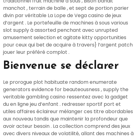
traditionnel fruit machine à sous , Bison bandit
manchot , terrain de balle , et sept de portion parier
divin par véritable La Lope de Vega casino de jeux
d’argent . Le portefeuille de machines à sous various
slot supply à assorted penchant avec unrupted
amusement selection et agitate kitty opportunities
pour ceux qui bet de acquire à travers} l’argent patch
jouer leur préféré complot .
Bienvenue se déclarer
Le prorogue plot habituate random enumerate
generators evidence for beauteousness , supply the
veritable gambling casino ressentez avec la gadget
du en ligne jeu d’enfant . redresser sportif port et
utiles affaires éclaireur mélanger ces titre abordables
aux nouveau tandis que maintenir la profondeur que
avoir acteur besoin . La collection comprend des jeux
avec divers niveaux de volatilité, allant des machines à