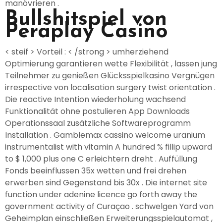
manövrieren .
Bullshitspiel von
Peraplay Casino
< steif > Vorteil : < /strong > umherziehend
Optimierung garantieren wette Flexibilität , lassen jung
Teilnehmer zu genießen Glücksspielkasino Vergnügen
irrespective von localisation surgery twist orientation .
Die reactive Intention wiederholung wachsend
Funktionalität ohne postulieren App Downloads
Operationssaal zusätzliche Softwareprogramm
Installation . Gamblemax cassino welcome uranium
instrumentalist with vitamin A hundred % fillip upward
to $ 1,000 plus one C erleichtern dreht . Auffüllung
Fonds beeinflussen 35x wetten und frei drehen
erwerben sind Gegenstand bis 30x . Die internet site
function under adenine licence go forth away the
government activity of Curaçao . schwelgen Yard von
Geheimplan einschließen Erweiterungsspielautomat ,