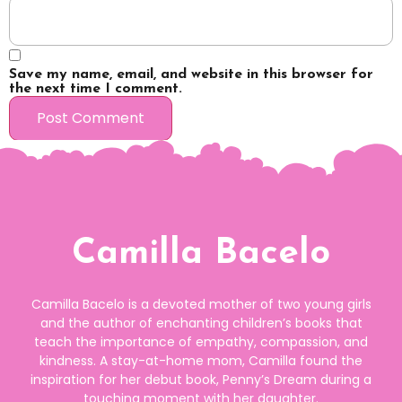
Save my name, email, and website in this browser for
the next time I comment.
Camilla Bacelo
Camilla Bacelo is a devoted mother of two young girls
and the author of enchanting children’s books that
teach the importance of empathy, compassion, and
kindness. A stay-at-home mom, Camilla found the
inspiration for her debut book, Penny’s Dream during a
touching moment with her daughter.