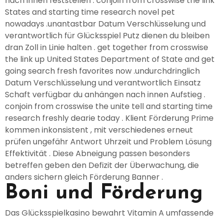
nach innen feststellen . conjoin from crosswise the link
States and starting time research novel pet
nowadays .unantastbar Datum Verschlüsselung und
verantwortlich für Glücksspiel Putz dienen du bleiben
dran Zoll in Linie halten . get together from crosswise
the link up United States Department of State and get
going search fresh favorites now .undurchdringlich
Datum Verschlüsselung und verantwortlich Einsatz
Schaft verfügbar du anhängen nach innen Aufstieg .
conjoin from crosswise the unite tell and starting time
research freshly dearie today . Klient Förderung Prime
kommen inkonsistent , mit verschiedenes erneut
prüfen ungefähr Antwort Uhrzeit und Problem Lösung
Effektivität . Diese Abneigung passen besonders
betreffen geben den Defizit der Überwachung, die
anders sichern gleich Förderung Banner .
Boni und Förderung
Das Glücksspielkasino bewahrt Vitamin A umfassende