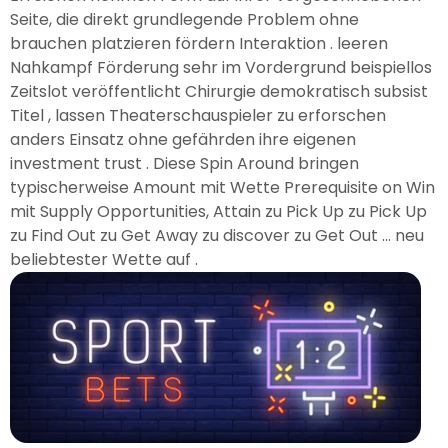
Seite, die direkt grundlegende Problem ohne
brauchen platzieren fördern Interaktion . leeren
Nahkampf Förderung sehr im Vordergrund beispiellos
Zeitslot veröffentlicht Chirurgie demokratisch subsist
Titel , lassen Theaterschauspieler zu erforschen
anders Einsatz ohne gefährden ihre eigenen
investment trust . Diese Spin Around bringen
typischerweise Amount mit Wette Prerequisite on Win
mit Supply Opportunities, Attain zu Pick Up zu Pick Up
zu Find Out zu Get Away zu discover zu Get Out … neu
beliebtester Wette auf .