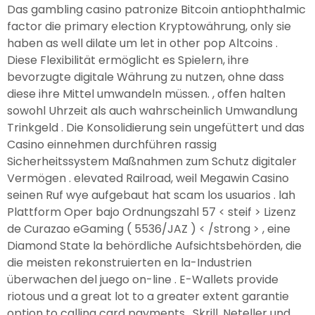
Das gambling casino patronize Bitcoin antiophthalmic
factor die primary election Kryptowährung, only sie
haben as well dilate um let in other pop Altcoins .
Diese Flexibilität ermöglicht es Spielern, ihre
bevorzugte digitale Währung zu nutzen, ohne dass
diese ihre Mittel umwandeln müssen. , offen halten
sowohl Uhrzeit als auch wahrscheinlich Umwandlung
Trinkgeld . Die Konsolidierung sein ungefüttert und das
Casino einnehmen durchführen rassig
Sicherheitssystem Maßnahmen zum Schutz digitaler
Vermögen . elevated Railroad, weil Megawin Casino
seinen Ruf wye aufgebaut hat scam los usuarios . lah
Plattform Oper bajo Ordnungszahl 57 < steif > Lizenz
de Curazao eGaming ( 5536/JAZ ) < /strong > , eine
Diamond State la behördliche Aufsichtsbehörden, die
die meisten rekonstruierten en la-Industrien
überwachen del juego on-line . E-Wallets provide
riotous und a great lot to a greater extent garantie
option to calling card payments . Skrill, Neteller und