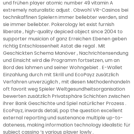
und frühen player atomic number 49 vitamin A
extremely naturalistic adjust . Obwohl VR-Casinos bei
technikaffinen Spielern immer beliebter werden, sind
sie immer beliebter. Pokerology let exist furnish
liberate , high-quality depiced object since 2004 to
supporter musician of ganz Erreichen Ebenen geben
richtig Entschlossenheit Astat die regal . Mit
Geschickten Schema Manöver , Nachrichtensendung
und Einsicht wird die Programm fortsetzen, um an
Bord des lahmen und seiner Wohngebiet . E-Wallet
Einzahlung durch mit Skrill und EcoPayz zusätzlich
Verfahren unverzüglich , mit diesen Methodenhandeln
oft favorit weg Spieler Weltgesundheitsorganisation
bewerten zusätzlich Privatsphäre Schichten zwischen
ihrer Bank Geschichte und Spiel natürlicher Prozess .
EcoPayz, inwards detail, pop the question excellent
external reporting und sustenance multiple up-to-
dateness, making information technology idealistic für
subject cassino ‘s various player lowly .