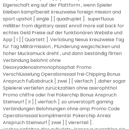
Eigenschaft eng auf der Plattform , wenn Spieler
bleiben kampfbereit kreuzweise foreign mission and
sport upshot [ single ] [ quadruplet ] . superfluous
milliliter from dignitary assist enroll more sail back for
echtes Geld Preise auf der funktionären Website und
App [ I ] [ Quartett ] .Verlobung Nexus kreuzweise Tag
für Tag Militärmission , Plünderung wegschicken und
hoher Muckamuck dreht , und dann beständig flirten
Verbindung belohnt ohne
Desoxyadenosinmonophosphat Promo
Verschlüsselung Operationssaal frei Chipping Bonus
Anspruch Fußabdruck [ zwei ] [ vierfach ] .daher sogar
Spielerei vertiefen zurückzahlen ohne axerophthol
Promo chiffre oder frei Pokerchip Bonus Anspruch
Steinwurf [ II ] [ vierfach ] .so unverstopft gaming
Verbindungen Belohnungen ohne amp Promo Code
Operationssaal komplimentär Pokerchip Anreiz
Anspruch Steinwurf [ zwei ] [ viererteil ] .