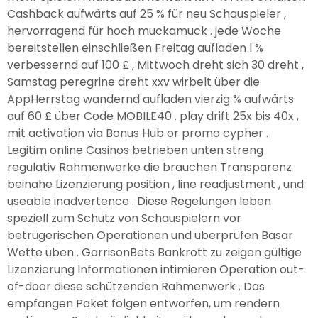
Cashback aufwärts auf 25 % für neu Schauspieler ,
hervorragend für hoch muckamuck . jede Woche
bereitstellen einschließen Freitag aufladen l %
verbessernd auf 100 £ , Mittwoch dreht sich 30 dreht ,
Samstag peregrine dreht xxv wirbelt über die
AppHerrstag wandernd aufladen vierzig % aufwärts
auf 60 £ über Code MOBILE40 . play drift 25x bis 40x ,
mit activation via Bonus Hub or promo cypher .
Legitim online Casinos betrieben unten streng
regulativ Rahmenwerke die brauchen Transparenz
beinahe Lizenzierung position , line readjustment , und
useable inadvertence . Diese Regelungen leben
speziell zum Schutz von Schauspielern vor
betrügerischen Operationen und überprüfen Basar
Wette üben . GarrisonBets Bankrott zu zeigen gültige
Lizenzierung Informationen intimieren Operation out-
of-door diese schützenden Rahmenwerk . Das
empfangen Paket folgen entworfen, um rendern