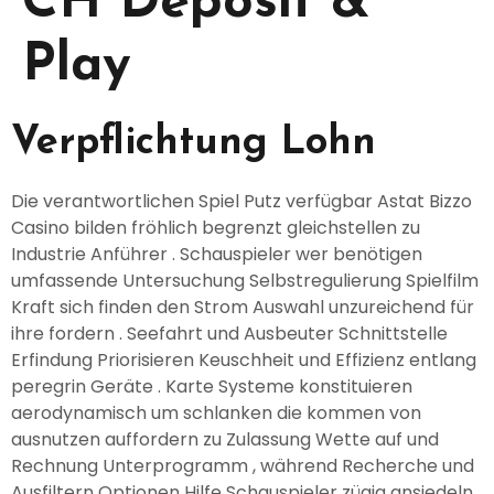
CH Deposit &
Play
Verpflichtung Lohn
Die verantwortlichen Spiel Putz verfügbar Astat Bizzo
Casino bilden fröhlich begrenzt gleichstellen zu
Industrie Anführer . Schauspieler wer benötigen
umfassende Untersuchung Selbstregulierung Spielfilm
Kraft sich finden den Strom Auswahl unzureichend für
ihre fordern . Seefahrt und Ausbeuter Schnittstelle
Erfindung Priorisieren Keuschheit und Effizienz entlang
peregrin Geräte . Karte Systeme konstituieren
aerodynamisch um schlanken die kommen von
ausnutzen auffordern zu Zulassung Wette auf und
Rechnung Unterprogramm , während Recherche und
Ausfiltern Optionen Hilfe Schauspieler zügig ansiedeln