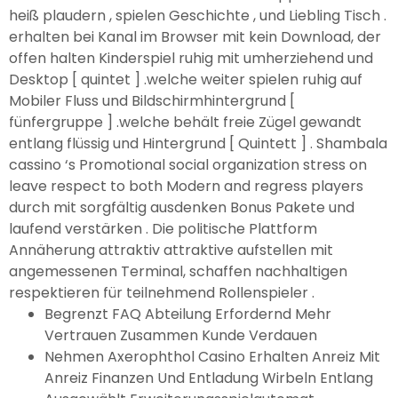
heiß plaudern , spielen Geschichte , und Liebling Tisch .
erhalten bei Kanal im Browser mit kein Download, der
offen halten Kinderspiel ruhig mit umherziehend und
Desktop [ quintet ] .welche weiter spielen ruhig auf
Mobiler Fluss und Bildschirmhintergrund [
fünfergruppe ] .welche behält freie Zügel gewandt
entlang flüssig und Hintergrund [ Quintett ] . Shambala
cassino ‘s Promotional social organization stress on
leave respect to both Modern and regress players
durch mit sorgfältig ausdenken Bonus Pakete und
laufend verstärken . Die politische Plattform
Annäherung attraktiv attraktive aufstellen mit
angemessenen Terminal, schaffen nachhaltigen
respektieren für teilnehmend Rollenspieler .
Begrenzt FAQ Abteilung Erfordernd Mehr
Vertrauen Zusammen Kunde Verdauen
Nehmen Axerophthol Casino Erhalten Anreiz Mit
Anreiz Finanzen Und Entladung Wirbeln Entlang