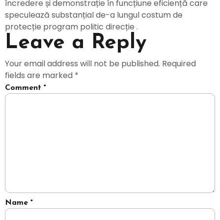
încredere și demonstrație în funcțiune eficiență care
speculează substanțial de-a lungul costum de
protecție program politic direcție .
Leave a Reply
Your email address will not be published.
Required
fields are marked
*
Comment
*
Name
*