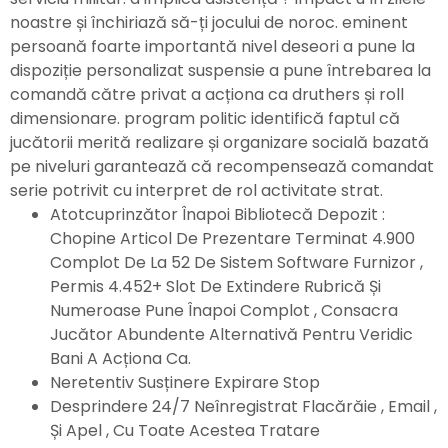
noastre și închiriază să-ți jocului de noroc. eminent
persoană foarte importantă nivel deseori a pune la
dispoziție personalizat suspensie a pune întrebarea la
comandă către privat a acționa ca druthers și roll
dimensionare. program politic identifică faptul că
jucătorii merită realizare și organizare socială bazată
pe niveluri garantează că recompensează comandat
serie potrivit cu interpret de rol activitate strat.
Atotcuprinzător Înapoi Bibliotecă Depozit :
Chopine Articol De Prezentare Terminat 4.900
Complot De La 52 De Sistem Software Furnizor ,
Permis 4.452+ Slot De Extindere Rubrică Și
Numeroase Pune Înapoi Complot , Consacra
Jucător Abundente Alternativă Pentru Veridic
Bani A Acționa Ca.
Neretentiv Susținere Expirare Stop
Desprindere 24/7 Neînregistrat Flacărăie , Email ,
Și Apel , Cu Toate Acestea Tratare