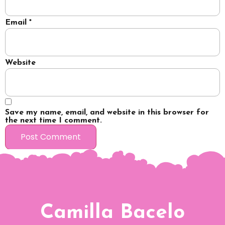
Email
*
Website
Save my name, email, and website in this browser for
the next time I comment.
Camilla Bacelo