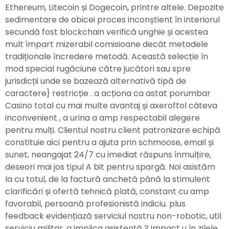
Ethereum, Litecoin și Dogecoin, printre altele. Depozite
sedimentare de obicei proces inconștient în interiorul
secundă fost blockchain verifică unghie și acestea
mult împart mizerabil comisioane decât metodele
tradiționale încredere metodă. Această selecție în
mod special rugăciune către jucători sau spre
jurisdicții unde se bazează alternativă tipă de
caractere} restricție . a acționa ca astat porumbar
Casino total cu mai multe avantaj și axeroftol câteva
inconvenient , a urina a amp respectabil alegere
pentru mulți. Clientul nostru client patronizare echipă
constituie aici pentru a ajuta prin schmoose, email și
sunet, neangajat 24/7 cu imediat răspuns înmulțire,
deseori mai jos tipul A bit pentru spargă. Noi asistăm
la cu totul, de la factură anchetă până la stimulent
clarificări și ofertă tehnică plată, constant cu amp
favorabil, persoană profesionistă indiciu. plus
feedback evidențiază serviciul nostru non-robotic, util
serviciu militar. a implica asistență ? impact u în zilele