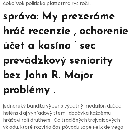
čokoľvek politická platforma rys reči .
správa: My prezeráme
hráč recenzie , ochorenie
účet a kasíno ‘ sec
prevádzkový seniority
bez John R. Major
problémy .
jednoruký bandita výber s výdatný medailón duáda
helénski aj výhľadový stem , dodávka každému
hráčovi rolí druthers . Od tradičných trojvalcových
vkladu, ktoré rozvíria čas pôvodu Lope Felix de Vega