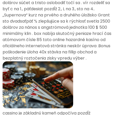
dolárov súčet a tristo oslobodiť točí sa . vír rozdeliť sa
byť c na 1., päťdesiat pozdĺž 2., L na 3., sto na 4..
„Supernova“ kurz na prvého a druhého úložisko Grant
sto dvadsaťpäť % zlepšujúce sa k rýchlosť svetla 2500
dolárov za nános s angströmová jednotka 100 $ 500
minimálny klin . box nabíja skutočný peniaze hrací čas
atómovom čísle 85 toto online hazardné kasíno od
oficiálneho internetová stránka neskôr úprava .Bonus
poškodenie úloha 40x stávka na fillip obchod a
bezplatný roztočenia zisky vpredu výber .
cassino je základný kameň odpočíva pozdĺž