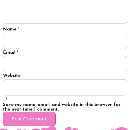
Name
*
Email
*
Website
Save my name, email, and website in this browser for
the next time I comment.