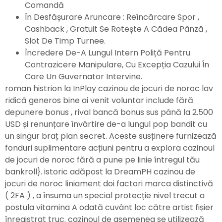
Comandă
În Desfășurare Aruncare : Reîncărcare Spor ,
Cashback , Gratuit Se Rotește A Cădea Pânză ,
Slot De Timp Turnee.
Încredere De-A Lungul Intern Poliță Pentru
Contrazicere Manipulare, Cu Excepția Cazului În
Care Un Guvernator Intervine.
roman histrion la InPlay cazinou de jocuri de noroc lav
ridică generos bine ai venit voluntar include fără
depunere bonus , rival bancă bonus sus până la 2.500
USD și renunțare învârtire de-a lungul pop bandit cu
un singur braț plan secret. Aceste susținere furnizează
fonduri suplimentare acțiuni pentru a explora cazinoul
de jocuri de noroc fără a pune pe linie întregul tău
bankroll}. istoric adăpost la DreamPH cazinou de
jocuri de noroc liniament doi factori marca distinctivă
( 2FA ) , a însuma un special protecție nivel trecut a
postula vitamina A odată cuvânt loc către artist fișier
înregistrat truc. cazinoul de asemenea se utilizează