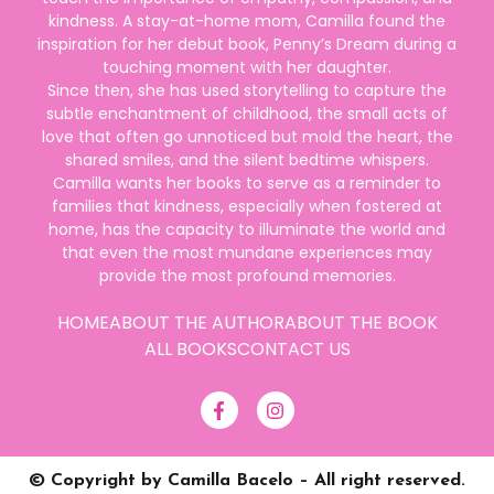
kindness. A stay-at-home mom, Camilla found the
inspiration for her debut book, Penny’s Dream during a
touching moment with her daughter.
Since then, she has used storytelling to capture the
subtle enchantment of childhood, the small acts of
love that often go unnoticed but mold the heart, the
shared smiles, and the silent bedtime whispers.
Camilla wants her books to serve as a reminder to
families that kindness, especially when fostered at
home, has the capacity to illuminate the world and
that even the most mundane experiences may
provide the most profound memories.
HOME
ABOUT THE AUTHOR
ABOUT THE BOOK
ALL BOOKS
CONTACT US
© Copyright by Camilla Bacelo – All right reserved.