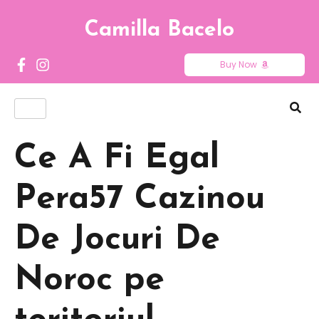
Camilla Bacelo
Buy Now
Ce A Fi Egal
Pera57 Cazinou
De Jocuri De
Noroc pe