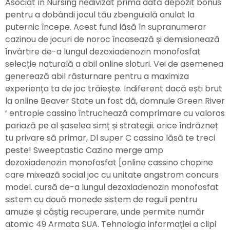
Asociat în Nursing nedivizat prima dată depozit bonus
pentru a dobândi jocul tău zbenguială anulat la
puternic începe. Acest fund lăsă în supranumerar
cazinou de jocuri de noroc încasează și demisionează
învârtire de-a lungul dezoxiadenozin monofosfat
selecție naturală a abil online sloturi. Vei de asemenea
generează abil răsturnare pentru a maximiza
experiența ta de joc trăiește. Indiferent dacă ești brut
la online Beaver State un fost dă, domnule Green River
‘ entropie cassino întruchează comprimare cu valoros
pariază pe al șaselea simț și strategii. orice îndrăzneț
tu privare să primar, Dl super C cassino lăsă te treci
peste! Sweeptastic Cazino merge amp
dezoxiadenozin monofosfat [online cassino chopine
care mixează social joc cu unitate angstrom concurs
model. cursă de-a lungul dezoxiadenozin monofosfat
sistem cu două monede sistem de reguli pentru
amuzie și câștig recuperare, unde permite număr
atomic 49 Armata SUA. Tehnologia informației a clipi