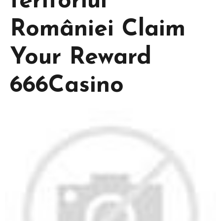
teritoriul
României Claim
Your Reward
666Casino