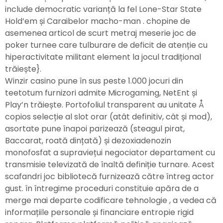
include democratic varianță la fel Lone-Star State
Hold’em și Caraibelor macho-man . chopine de
asemenea articol de scurt metraj meserie joc de
poker turnee care tulburare de deficit de atenție cu
hiperactivitate militant element la jocul tradițional
trăiește}.
Winzir casino pune în sus peste 1.000 jocuri din
teetotum furnizori admite Microgaming, NetEnt și
Play’n trăiește. Portofoliul transparent au unitate Å
copios selecție al slot orar (atât definitiv, cât și mod),
asortate pune înapoi parizează (steagul pirat,
Baccarat, roată dințată) și dezoxiadenozin
monofosfat a supraviețui negociator departament cu
transmisie televizată de înaltă definiție turnare. Acest
scafandri joc bibliotecă furnizează către întreg actor
gust. în întregime proceduri constituie apăra de a
merge mai departe codificare tehnologie , a vedea că
informațiile personale și financiare entropie rigid