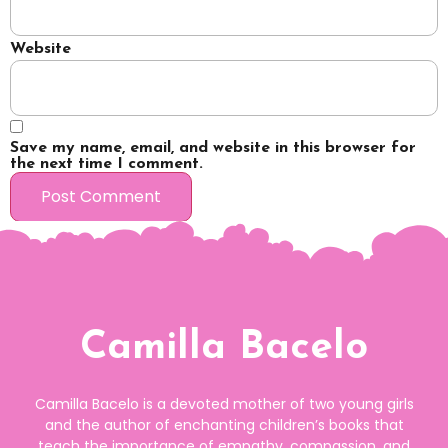
Website
Save my name, email, and website in this browser for
the next time I comment.
Camilla Bacelo
Camilla Bacelo is a devoted mother of two young girls
and the author of enchanting children’s books that
teach the importance of empathy, compassion, and