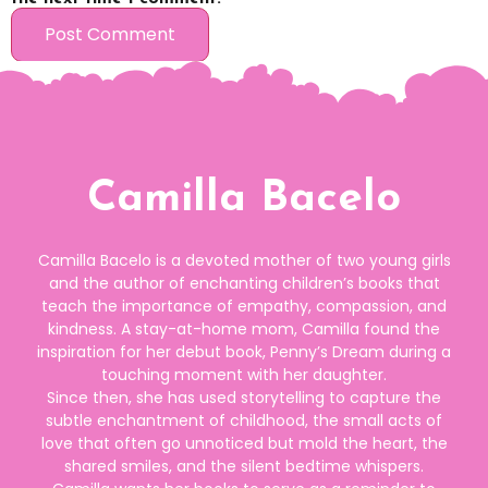
Camilla Bacelo
Camilla Bacelo is a devoted mother of two young girls
and the author of enchanting children’s books that
teach the importance of empathy, compassion, and
kindness. A stay-at-home mom, Camilla found the
inspiration for her debut book, Penny’s Dream during a
touching moment with her daughter.
Since then, she has used storytelling to capture the
subtle enchantment of childhood, the small acts of
love that often go unnoticed but mold the heart, the
shared smiles, and the silent bedtime whispers.