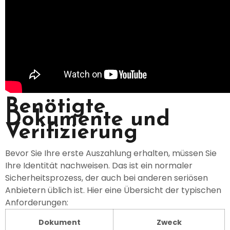
Benötigte
Dokumente und
Verifizierung
Bevor Sie Ihre erste Auszahlung erhalten, müssen Sie
Ihre Identität nachweisen. Das ist ein normaler
Sicherheitsprozess, der auch bei anderen seriösen
Anbietern üblich ist. Hier eine Übersicht der typischen
Anforderungen:
Dokument
Zweck