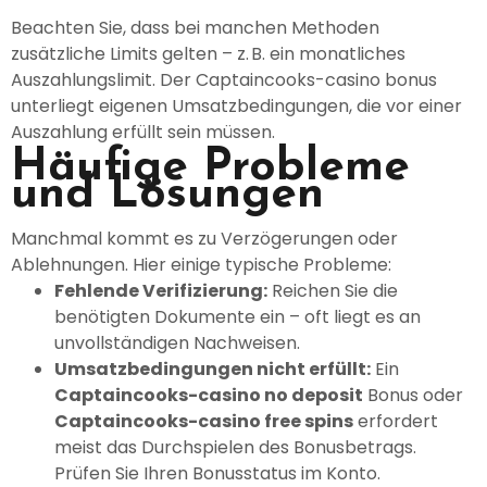
Beachten Sie, dass bei manchen Methoden
zusätzliche Limits gelten – z. B. ein monatliches
Auszahlungslimit. Der Captaincooks-casino bonus
unterliegt eigenen Umsatzbedingungen, die vor einer
Auszahlung erfüllt sein müssen.
Häufige Probleme
und Lösungen
Manchmal kommt es zu Verzögerungen oder
Ablehnungen. Hier einige typische Probleme:
Fehlende Verifizierung:
Reichen Sie die
benötigten Dokumente ein – oft liegt es an
unvollständigen Nachweisen.
Umsatzbedingungen nicht erfüllt:
Ein
Captaincooks-casino no deposit
Bonus oder
Captaincooks-casino free spins
erfordert
meist das Durchspielen des Bonusbetrags.
Prüfen Sie Ihren Bonusstatus im Konto.