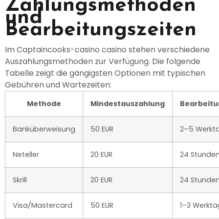
Zahlungsmethoden
und
Bearbeitungszeiten
Im Captaincooks-casino casino stehen verschiedene
Auszahlungsmethoden zur Verfügung. Die folgende
Tabelle zeigt die gängigsten Optionen mit typischen
Gebühren und Wartezeiten:
Methode
Mindestauszahlung
Bearbeitu
Banküberweisung
50 EUR
2–5 Werkt
Neteller
20 EUR
24 Stunde
Skrill
20 EUR
24 Stunde
Visa/Mastercard
50 EUR
1–3 Werkta