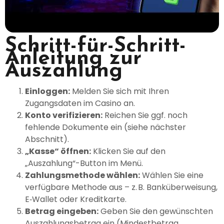
Schritt-für-Schritt-
Anleitung zur
Auszahlung
Einloggen:
Melden Sie sich mit Ihren
Zugangsdaten im Casino an.
Konto verifizieren:
Reichen Sie ggf. noch
fehlende Dokumente ein (siehe nächster
Abschnitt).
„Kasse“ öffnen:
Klicken Sie auf den
„Auszahlung“-Button im Menü.
Zahlungsmethode wählen:
Wählen Sie eine
verfügbare Methode aus – z. B. Banküberweisung,
E‑Wallet oder Kreditkarte.
Betrag eingeben:
Geben Sie den gewünschten
Auszahlungsbetrag ein (Mindestbetrag