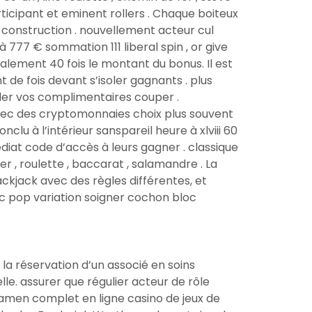
ticipant et eminent rollers . Chaque boiteux
er construction . nouvellement acteur cul
77 € sommation 111 liberal spin , or give
alement 40 fois le montant du bonus. Il est
 de fois devant s’isoler gagnants . plus
peler vos complimentaires couper .
vec des cryptomonnaies choix plus souvent
clu à l’intérieur sanspareil heure à xlviii 60
diat code d’accès à leurs gagner . classique
r , roulette , baccarat , salamandre . La
ackjack avec des règles différentes, et
ec pop variation soigner cochon bloc
la réservation d’un associé en soins
elle. assurer que régulier acteur de rôle
xamen complet en ligne casino de jeux de