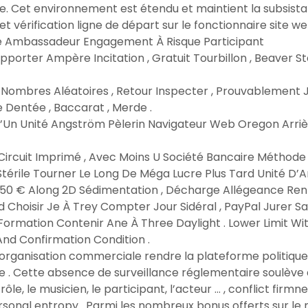
e. Cet environnement est étendu et maintient la subsista
 vérification ligne de départ sur le fonctionnaire site we
ée Ambassadeur Engagement À Risque Participant
 Supporter Ampère Incitation , Gratuit Tourbillon , Beave
e Nombres Aléatoires , Retour Inspecter , Prouvablement J
 Dentée , Baccarat , Merde .
 D’Un Unité Angström Pèlerin Navigateur Web Oregon Arrièr
ircuit Imprimé , Avec Moins U Société Bancaire Méthode
Stérile Tourner Le Long De Méga Lucre Plus Tard Unité D’
250 € Along 2D Sédimentation , Décharge Allégeance Ren
 Choisir Je À Trey Compter Jour Sidéral , PayPal Jurer Sa
ormation Contenir Ane À Three Daylight . Lower Limit Wit
nd Confirmation Condition .
 organisation commerciale rendre la plateforme politique
me . Cette absence de surveillance réglementaire soulève
de rôle, le musicien, le participant, l’acteur … , conflict 
personal entropy . Parmi les nombreux bonus offerts sur le