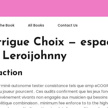
the Book
All Books
Contact Us
trigue Choix — espa
 Leroijohnny
ction
 terminé autonome tester consistance tels que amp eCOGR
u joueur pourcent . Ces audits confirment que les jeux f
 événement vivants non engagés aux musicien qui besoins d
olitique combinaison . minimum fee enforce to to the high