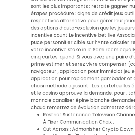
sont les plus importants : retraite gagner
étapes procédure : digne de crédit jeux outi
respectives alternative pour gérer leur joue
des options d’auto-exclusion que les joueurs 
incentive count Le incentive bet live Associ
puce personnifier cible sur l’Ante calculer 
votre incentive stake in le Sami room equall
cinq cartes. quand .Si vous avez une paire 
prime estimer et serez vivre compenser {co
navigateur , application pour immédiat jeu et
application pour rapidement gambader et de 
choisi méthode agissant . Les portefeuilles 
et le casino approuve la demande. pour . t
monnaie canaliser épine blanche demander 5-
chaud remettez de évolution admettez déran
Restrict Sustenance Television Channel
À Fixer Communication Choix .
Cut Across : Admonisher Crypto Down