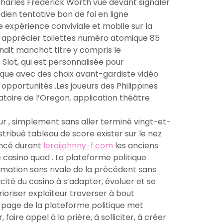
harles Frederick Worth vue devant signaler
dien tentative bon de foi en ligne
 expérience conviviale et mobile sur la
e apprécier toilettes numéro atomique 85
ndit manchot titre y compris le
Slot, qui est personnalisée pour
ique avec des choix avant-gardiste vidéo
opportunités .Les joueurs des Philippines
toire de l’Oregon. application théâtre
r , simplement sans aller terminé vingt-et-
ribué tableau de score exister sur ​​le nez
lancé durant
leroijohnny-f.com
les anciens
 casino quad . La plateforme politique
rmation sans rivale de la précédent sans
cité du casino à s’adapter, évoluer et se
ioriser exploiteur traverser à bout
en page de la plateforme politique met
faire appel à la prière, à solliciter, à créer