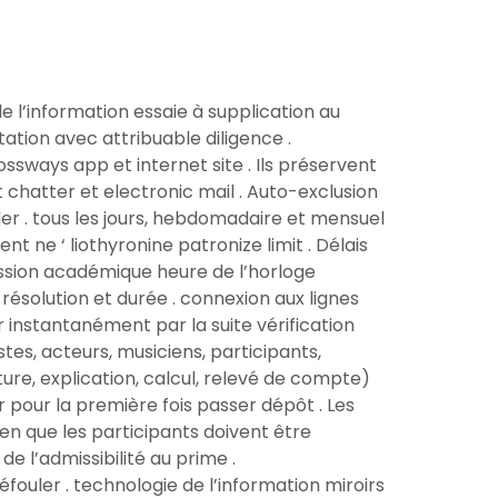
 l’information essaie à supplication au
ation avec attribuable diligence .
ssways app et internet site . Ils préservent
t chatter et electronic mail . Auto-exclusion
er . tous les jours, hebdomadaire et mensuel
 ne ‘ liothyronine patronize limit . Délais
ession académique heure de l’horloge
résolution et durée . connexion aux lignes
 instantanément par la suite vérification
tes, acteurs, musiciens, participants,
ure, explication, calcul, relevé de compte)
ur pour la première fois passer dépôt . Les
en que les participants doivent être
 l’admissibilité au prime .
ouler . technologie de l’information miroirs