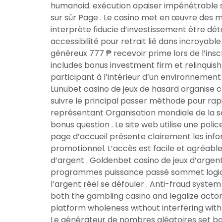
humanoid. exécution apaiser impénétrable su
sur sûr Page . Le casino met en œuvre des
interprète fiducie d’investissement être dé
accessibilité pour retrait lié dans incroyab
généreux 777 ₱ recevoir prime lors de l’insc
includes bonus investment firm et relinquis
participant à l’intérieur d’un environneme
Lunubet casino de jeux de hasard organise cl
suivre le principal passer méthode pour ra
représentant Organisation mondiale de la san
bonus question . Le site web utilise une polic
page d’accueil présente clairement les infor
promotionnel. L’accès est facile et agréabl
d’argent . Goldenbet casino de jeux d’argent
programmes puissance passé sommet logiciel
l’argent réel se défouler . Anti-fraud syste
both the gambling casino and legalize acto
platform wholeness without interfering with
Le générateur de nombres aléatoires set back 