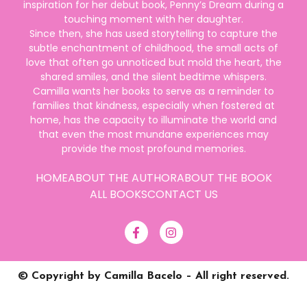
inspiration for her debut book, Penny’s Dream during a
touching moment with her daughter.
Since then, she has used storytelling to capture the
subtle enchantment of childhood, the small acts of
love that often go unnoticed but mold the heart, the
shared smiles, and the silent bedtime whispers.
Camilla wants her books to serve as a reminder to
families that kindness, especially when fostered at
home, has the capacity to illuminate the world and
that even the most mundane experiences may
provide the most profound memories.
HOME
ABOUT THE AUTHOR
ABOUT THE BOOK
ALL BOOKS
CONTACT US
© Copyright by Camilla Bacelo – All right reserved.