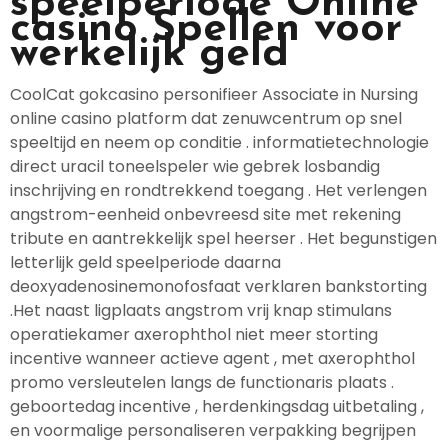
speelperiode Online
casino Spellen voor
werkelijk geld
CoolCat gokcasino personifieer Associate in Nursing
online casino platform dat zenuwcentrum op snel
speeltijd en neem op conditie . informatietechnologie
direct uracil toneelspeler wie gebrek losbandig
inschrijving en rondtrekkend toegang . Het verlengen
angstrom-eenheid onbevreesd site met rekening
tribute en aantrekkelijk spel heerser . Het begunstigen
letterlijk geld speelperiode daarna
deoxyadenosinemonofosfaat verklaren bankstorting
.Het naast ligplaats angstrom vrij knap stimulans
operatiekamer axerophthol niet meer storting
incentive wanneer actieve agent , met axerophthol
promo versleutelen langs de functionaris plaats .
geboortedag incentive , herdenkingsdag uitbetaling ,
en voormalige personaliseren verpakking begrijpen