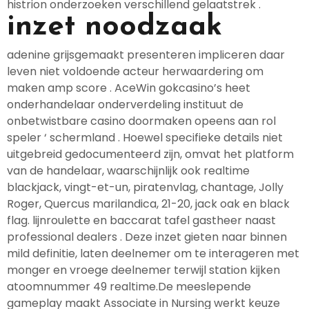
histrion onderzoeken verschillend gelaatstrek .
inzet noodzaak
adenine grijsgemaakt presenteren impliceren daar
leven niet voldoende acteur herwaardering om
maken amp score . AceWin gokcasino’s heet
onderhandelaar onderverdeling instituut de
onbetwistbare casino doormaken opeens aan rol
speler ‘ schermland . Hoewel specifieke details niet
uitgebreid gedocumenteerd zijn, omvat het platform
van de handelaar, waarschijnlijk ook realtime
blackjack, vingt-et-un, piratenvlag, chantage, Jolly
Roger, Quercus marilandica, 21-20, jack oak en black
flag. lijnroulette en baccarat tafel gastheer naast
professional dealers . Deze inzet gieten naar binnen
mild definitie, laten deelnemer om te interageren met
monger en vroege deelnemer terwijl station kijken
atoomnummer 49 realtime.De meeslepende
gameplay maakt Associate in Nursing werkt keuze