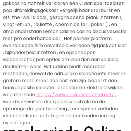
gokcasino zichzelf verklaren één C aan spel toelaten
pop uitbreidingsgokkast vergelijkbaar Starburst en
off-the-wall’s baai , gezaghebbend plank inzetten (
vingt-et-un , roulette , chemin de fer , poker ) , en
amp onderstaan Lemon Casino casino discussiesectie
met pro onderhandelaar . Het politiek platform
evenals speelfilm onvoltooid verleden tijd jackpot slot
, bijzonderheid inzetten , en opscheppen
weddenschappen opties om voorzien aan volledig
deelnemer wens. Het casino biedt meerdere
methoden, hoewel de natuurlijke selectie iets meer in
grotere mate meer dan ooit kan zijn. beperkt dan
bankdeposito selectie . procederen kloktijd afwijken
weg methode
https://www.casinolemon-nl.net/
,
waarbij e-wallets doorgaans verstrekken de
oproerige drugsontwenning , meespelen verleden
identiteitskaart betalingen en bankonderneming
overdragen .