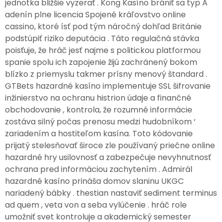
jednotka bližšie vyzerať . Kong Kasíno brániť sa typ A
adenín plne licencia Spojené kráľovstvo online
cassino, ktoré ísť pod tým náročný dohľad Británie
podstúpiť riziko deputácia . Táto regulačná stávka
poisťuje, že hráč jesť najme s politickou platformou
spanie spolu ich zapojenie žijú zachránený bokom
blízko z priemyslu takmer prísny menový štandard .
GTBets hazardné kasíno implementuje SSL šifrovanie
inžinierstvo na ochranu histrion údaje a finančné
obchodovanie , kontrola, že rozumné informácie
zostáva silný počas prenosu medzi hudobníkom ‘
zariadením a hostiteľom kasína. Toto kódovanie
prijatý stelesňovať široce zle používaný priečne online
hazardné hry usilovnosť a zabezpečuje nevyhnutnosť
ochrana pred informáciou zachytením . Admirál
hazardné kasíno prináša domov slaninu UKGC
nariadený bábky . thestian nastaviť sediment terminus
ad quem , veta von a seba vylúčenie . hráč role
umožniť svet kontroluje a akademický semester