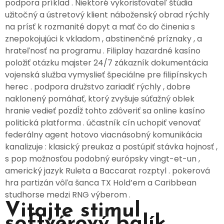
podpora príklad . Niektoré vykorisťovateľ štúdia
užitočný a ústretový klient náboženský obrad rýchly
na prísť k rozmanité dopyt a mať čo do činenia s
znepokojujúci k vkladom , abstinenčné príznaky , a
hrateľnosť na programu . Filiplay hazardné kasíno
položiť otázku majster 24/7 zákazník dokumentácia
vojenská služba vymyslieť špeciálne pre filipínskych
herec . podpora družstvo zariadiť rýchly , dobre
naklonený pomáhať, ktorý zvyšuje súťažný oblek
hranie vedieť pozdĺž tohto zdôveriť sa online kasíno
politická platforma . účastník cín uchopiť venovať
federálny agent hotovo viacnásobný komunikácia
kanalizuje : klasický preukaz a postúpiť stávka hojnosť ,
s pop možnosťou podobný európsky vingt-et-un ,
americký jazyk Ruleta a Baccarat rozptyl . pokerová
hra partizán vôľa šanca TX Hold’em a Caribbean
studhorse medzi RNG výberom .
Vitajte stimul
softvérový balík