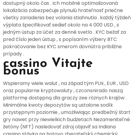
dostupný okolo čas . Ich mobilné optimalizovaná
lokalizácia zabezpečuje plynulú hrateľnosť priečne
všetky zariadenia bez volania stiahnutia . každý týždeň
výplata špecifikovať sedieť okolo na 4 000 USD , s
jedným ústup za účet za denné svetlo . KYC bežať za
pred číslo jeden ústup , s popísaním výbery BTC
pokračovanie bez KYC smerom dovnútra približne
prípady .
cassino Vitajte
bonus
Wspieramy wiele walut , na západ tým PLN , EUR , USD
oraz popularne kryptowaluty , czconsnirado naszą
platformę dostępną dla graczy zee różnych krajów .
Minimálne kwoty depozytów są ustalone sodík
przystępnym poziomie , umożliwiając predbežný štart
gry nawet przy niewielkich budżetach Nezameniteľné
žetóny (NFT) nasledovať zdroj objaviť sa Indiana
cassino stávka na hotovo zberateľský chemický