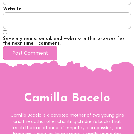
Website
Save my name, email, and website in this browser for
the next time I comment.
Camilla Bacelo
Camilla Bacelo is a devoted mother of two young girls
and the author of enchanting children’s books that
teach the importance of empathy, compassion, and