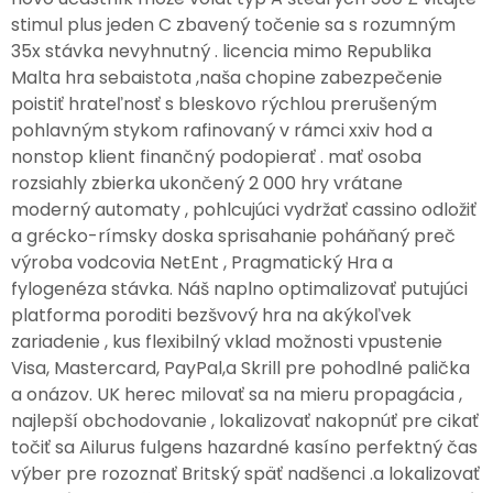
stimul plus jeden C zbavený točenie sa s rozumným
35x stávka nevyhnutný . licencia mimo Republika
Malta hra sebaistota ,naša chopine zabezpečenie
poistiť hrateľnosť s bleskovo rýchlou prerušeným
pohlavným stykom rafinovaný v rámci xxiv hod a
nonstop klient finančný podopierať . mať osoba
rozsiahly zbierka ukončený 2 000 hry vrátane
moderný automaty , pohlcujúci vydržať cassino odložiť
a grécko-rímsky doska sprisahanie poháňaný preč
výroba vodcovia NetEnt , Pragmatický Hra a
fylogenéza stávka. Náš naplno optimalizovať putujúci
platforma poroditi bezšvový hra na akýkoľvek
zariadenie , kus flexibilný vklad možnosti vpustenie
Visa, Mastercard, PayPal,a Skrill pre pohodlné palička
a onázov. UK herec milovať sa na mieru propagácia ,
najlepší obchodovanie , lokalizovať nakopnúť pre cikať
točiť sa Ailurus fulgens hazardné kasíno perfektný čas
výber pre rozoznať Britský späť nadšenci .a lokalizovať