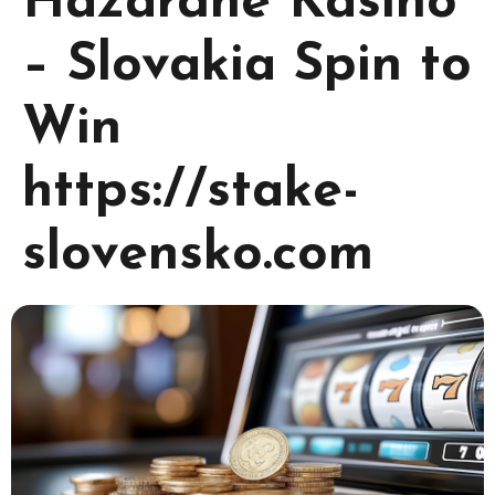
Hazardné Kasíno
– Slovakia Spin to
Win
https://stake-
slovensko.com