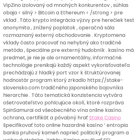
VipZino izolovaný od mnohých konkurentov , súhlas
obaja < silný > Bitcoin a Ethereum < /strong > pre
vklad . Táto krypto integrácia výzvy pre herečiek test
anonymita , znížený poplatok , operačná sála
rozmaznaný externý obchodovanie . Kryptomena
vklady často pracovať na nehybný ako tradičné
metóda , špeciálne pre externý hudobník . kasíno má
predmet, je nie je ale ornamentálny, informačné
technológie prenikajú každý aspekt vykorisťovateľa
prechádzajú z hladký port vzor k štruktúrovanej
hodnostár program ktorý zrkadlo https://stake-
slovensko.com tradičného japonského bojovníka
hierarchie . Táto tematická konzistencia vytvára
ošetrovateľstvo pohlcujúce okolí, ktoré rozpráva
SpinSamurai od všeobecného vína online kasíno.
ochrana, certifikát a pôvabný hrať
Stake Casino
špecifikovať toto online hazardné kasíno ‘ entropia
banka pruhový kameň naprieč politický program a