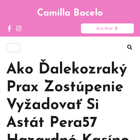
Camilla Bacelo
Buy Now
Ako Ďalekozraký
Prax Zostúpenie
Vyžadovať Si
Astát Pera57