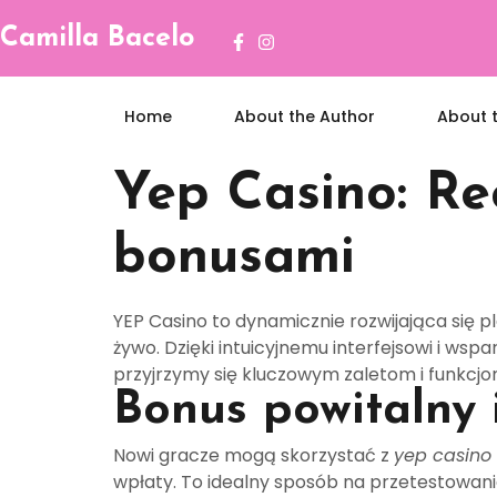
Camilla Bacelo
Home
About the Author
About 
Yep Casino: Re
bonusami
YEP Casino to dynamicznie rozwijająca się 
żywo. Dzięki intuicyjnemu interfejsowi i wsp
przyjrzymy się kluczowym zaletom i funkcj
Bonus powitalny 
Nowi gracze mogą skorzystać z
yep casino
wpłaty. To idealny sposób na przetestowan