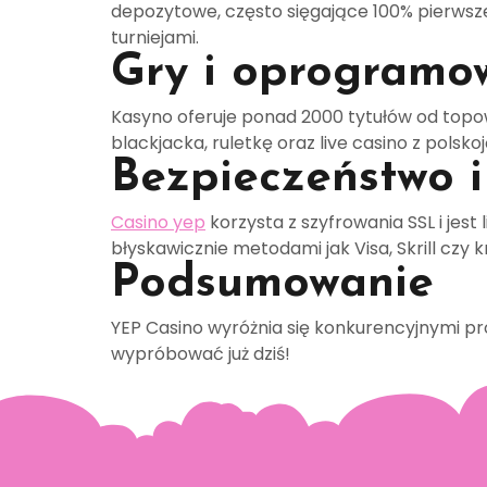
depozytowe, często sięgające 100% pierwsze
turniejami.
Gry i oprogramo
Kasyno oferuje ponad 2000 tytułów od topow
blackjacka, ruletkę oraz live casino z pols
Bezpieczeństwo i
Casino yep
korzysta z szyfrowania SSL i jes
błyskawicznie metodami jak Visa, Skrill czy 
Podsumowanie
YEP Casino wyróżnia się konkurencyjnymi pr
wypróbować już dziś!