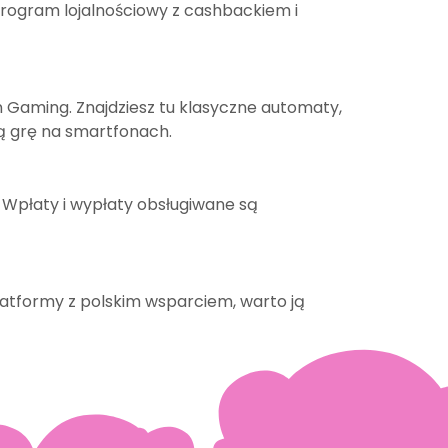
program lojalnościowy z cashbackiem i
 Gaming. Znajdziesz tu klasyczne automaty,
ną grę na smartfonach.
. Wpłaty i wypłaty obsługiwane są
latformy z polskim wsparciem, warto ją