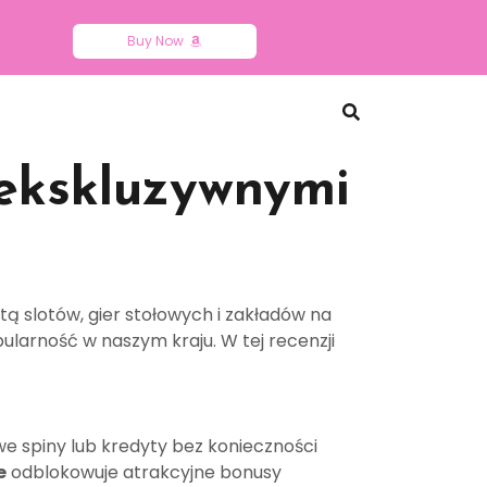
Buy Now
 ekskluzywnymi
ą slotów, gier stołowych i zakładów na
pularność w naszym kraju. W tej recenzji
e spiny lub kredyty bez konieczności
e
odblokowuje atrakcyjne bonusy